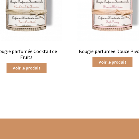
Gaïa en vrac
Les Thés de la Pagode en sachets
s infusions
Tisanes Bios
Tisanes fruitées
Tisanes glacées
hés d’origine biologique
Thés glacés
Thés noirs
Thés oolongs
Frères
Tisanes aux plantes Dammann Frères
ougie parfumée Cocktail de
Bougie parfumée Douce Piv
Fruits
afé
Thés agrumes boîtes en métal
Thés agrumes en sachets
Voir le produit
Voir le produit
Thés bios en vrac
Thés bios Les Jardins de Gaïa
Jardins de Gaïa
Thés blancs en sachet
Thés blancs en vrac
hés fruits exotiques en sachets
Thés fruits exotiques en vracs
en vrac
Thés menthe & végétal en sachets
Thés natures en sache
étal
Thés noirs en sachets
Thés noirs en vrac