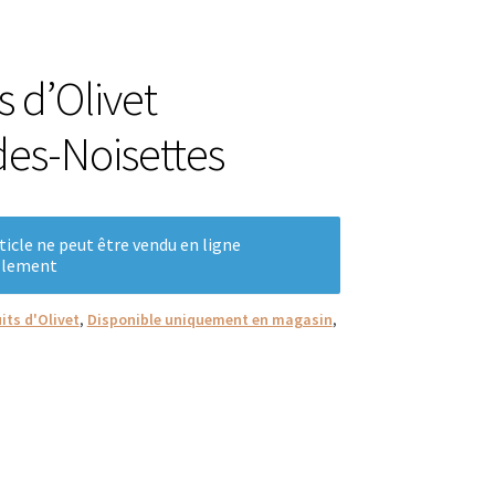
e
s d’Olivet
es-Noisettes
ticle ne peut être vendu en ligne
llement
its d'Olivet
,
Disponible uniquement en magasin
,
es
s