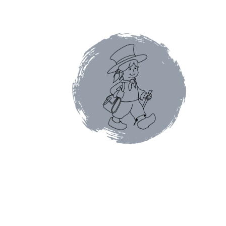
Conditions générales de ventes et mentions 
Faïence de Gien
Gamme Olivet
L’école du café
Mon compte
Panier
Pâtes italiennes et olive
Promotions du moment
Tablettes au chocol
Terrines et rillettes
Tisanes Absoluthé
Tote 
Qui sommes-nous ?
Contact
Blog
Accessoires
Thés Aromatisés
Types de Thés
Autour du ca
Cafés en capsules
Cafés vracs
Boîtes vides po
Mugs & tisanières
Théières en folies
Tisanièr
Marques de cafetières
Cafetières à piston
Caf