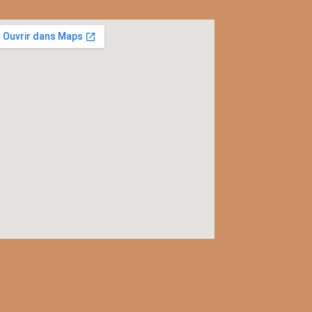
l
c
rac
ver