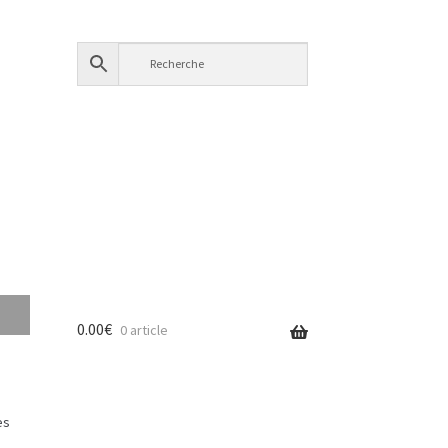
0.00
€
0 article
es