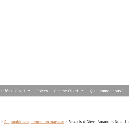
 cafés d’Olivet
Épices
Gamme Olivet
Qui sommes-nous ?
utique du Grenier de Marie et Anaïs
Cafés aromatisés
rèmes
Coffrets à offrir
Conditionnement de nos thés et infusions
Disponible uniquement en magasin
Biscuits d’Olivet Amandes-Noisett