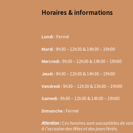
Thés noirs Christine Dattner
Thés verts Chri
Horaires & informations
Thés verts Dammann Frère en sachets
Thés 
Thés noirs Dammann Frères en vrac
Thés ool
Lundi :
Fermé
Thés oolongs en sachets
Thés oolongs en vr
Mardi
: 9h30 – 12h30 & 14h30 – 19h00
Mercredi :
9h30 – 12h30 & 14h30 – 19h00
Thés verts en sachets
Thés verts en vrac
Thés
Jeudi :
9h30 – 12h30 & 14h30 – 19h00
Tisanes aux plantes
Tisanes glacées en vrac
T
Vendredi :
9h30 – 12h30 & 13h30 – 19h00
Tisanes aux plantes Provence d’Antan
Tisane
Samedi :
9h30 – 12h30 & 14h30 – 19h00
Tisanes santé & bien être Provence d’Antan
T
Dimanche :
Fermé
Tisanes bios Laboratoire Romon Nature
Tisa
Attention :
Ces horaires sont susceptibles de var
à l’occasion des fêtes et des jours fériés.
Tisanes santé & bien être Laboratoire Romo