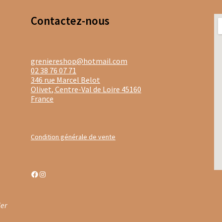
stine Dattner
Thés noirs Dammann Frère en sachets
Contacte
z-nous
noirs Dammann Frères boites en métal
Thés verts boites en méta
ongs Dammann Frère en vracs
Thés verts Dammann Frères en vra
greniereshop@hotmail.com
02 38 76 07 71
346 rue Marcel Belot
ac
Thés sombres en vrac
Thés verts boîtes en métal
Olivet
,
Centre-Val de Loire
45160
France
 verts Les Jardins de Gaïa en sachets
Tisanes aux fleurs de CBD
isanes santé & bien être
Tisanes simples
Tisanes aux plantes en v
Condition générale de vente
s fruitées Provence d’Antan
Facebook
Instagram
isanes bios en bouteille et boîte métal
Tisanes bios en sachets
nes fruitées Laboratoire Romon Nature
ier
n Nature
Tisanes simples Laboratoire Romon Nature
Tisanes d’hi