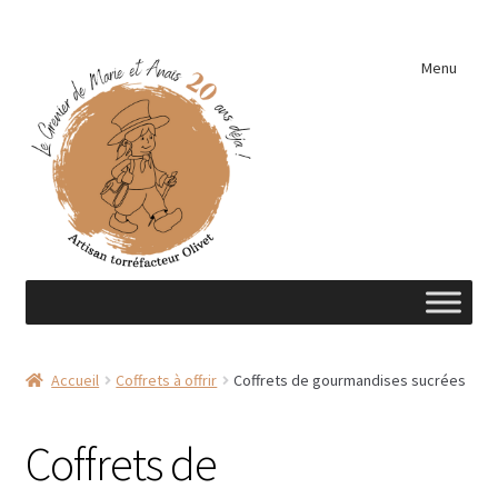
Aller
Aller
Menu
à
au
la
contenu
navigation
Accueil
Accueil
Coffrets à offrir
Coffrets de gourmandises sucrées
A découvrir …
Coffrets de
Éléments de cuisine