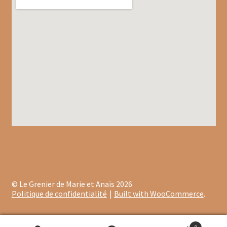
Coffrets infusions
Coffrets thés
Conditionnement de nos thés et infusions
Conditions générales de ventes et mentions légales
Contactez-nous
Diffuseurs de parfum
Enfants
Cadeaux de naissance
© Le Grenier de Marie et Anaïs 2026
Coloriages
Politique de confidentialité
Built with WooCommerce
.
Jeux pour enfants