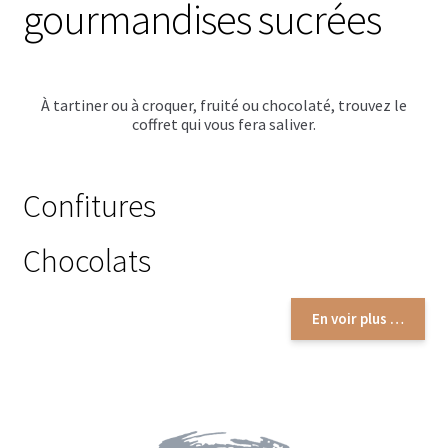
gourmandises sucrées
Autour de la table
Carafes à eau
Dessous de plat
À tartiner ou à croquer, fruité ou chocolaté, trouvez le
coffret qui vous fera saliver.
Boîtes vides
Bocaux vides
Confitures
Planches à découper
Chocolats
Chariots de courses
En voir plus …
Parfums d’intérieur
Bougies parfumées
Bougies parfumées Durance