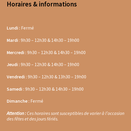
Trousses de toilette
Horaires & informations
Boissons alcoolisées
Lundi :
Fermé
Bières régionales
Mardi
: 9h30 – 12h30 & 14h30 – 19h00
Coffrets boissons alcoolisées
Mercredi :
9h30 – 12h30 & 14h30 – 19h00
Mélanges pour cocktail
Jeudi :
9h30 – 12h30 & 14h30 – 19h00
Rhums arrangés
Vendredi :
9h30 – 12h30 & 13h30 – 19h00
Vodkas
Samedi :
9h30 – 12h30 & 14h30 – 19h00
Boutique du Grenier de Marie et Anaïs
Dimanche :
Fermé
Cafés aromatisés
Attention :
Ces horaires sont susceptibles de varier à l’occasion
des fêtes et des jours fériés.
Calendriers de l’Avent