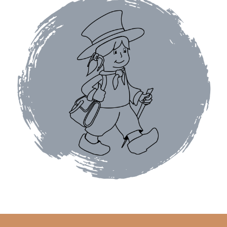
Bougies parfumées Durance
Petites bougies Durance
Bougies parfumées Woodwick
Diffuseurs de parfum
Sachets parfumés
Salle de bain
Savons solides et liquides
Savons liquides et recharges
Shampoings et savons solides