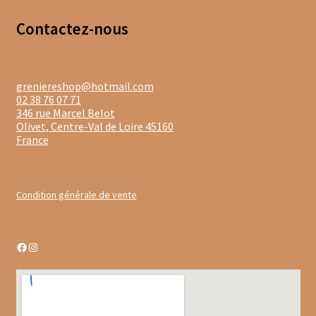
Chutneys, confits et crèmes
Contacte
z-nous
Coffrets à offrir
Coffrets épicés
greniereshop@hotmail.com
02 38 76 07 71
346 rue Marcel Belot
Coffrets de gourmandises salées
Olivet
,
Centre-Val de Loire
45160
France
Coffrets aides culinaires
Coffrets apéritifs
Condition générale de vente
Coffrets de gourmandises sucrées
Facebook
Instagram
Coffrets chocolatés
Thés, cafés et infusions à offrir