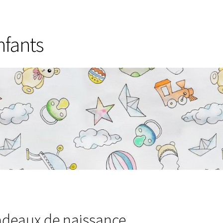
légales
Contactez-nous
Diffuseurs de parfum
Enfants
Epicerie fin
L’école du thé
Les biscuits d’Olivet
Les infusions fruitées d’Olivet
nfants
taines
Politique de confidentialité
Produits locaux
at noir
Tablettes chocolat au lait
Tablettes chocolat blanc
bag Olivet
Types de cafés
Validation de la commande
 thés et tisanes
Coffrets thés
Les infusions
Marques de thés
fé
Conditionnements de nos cafés
Machines à café
Boîtes à café
ur thés et infusions
Infuseurs pour thés et infusions
Les isotherm
es
Bouteilles et mugs isothermes
Canettes isothermes
Cafetière
etières italiennes
Machines à grains
Cafetières Bialetti
deaux de naissance