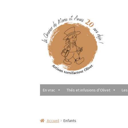
Aller
Aller
à
au
la
contenu
navigation
En vrac
Thés et infusions d’Olivet
Les
Accueil
A découvrir …
Boissons alcoolisées
Bo
Calendriers de l’Avent
Chutneys, confits et c
Accueil
Enfants