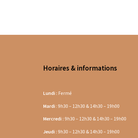
Thés Les Jardins de Gaïa
Thés Les Jardins de 
Les Thés de la Pagode en sachets vrac
Marque
Types de tisanes
Matés en vrac
Thés blancs
T
Thés sombres
Thés verts
Rooibos Dammann 
Tisanes fruitées Dammann Frères
Tasses à c
Horaires & informations
Thés agrumes en vracs
Thés bios en sachets
Thés noirs Les Jardins de Gaïa
Thés verts Les 
Lundi :
Fermé
Thés fleuris en sachets
Thés fleuris en vrac
T
Mardi
: 9h30 – 12h30 & 14h30 – 19h00
Thés gourmands en sachets
Thés gourmands 
Mercredi :
9h30 – 12h30 & 14h30 – 19h00
Thés natures en vracs
Thés noirs boîtes en m
Jeudi :
9h30 – 12h30 & 14h30 – 19h00