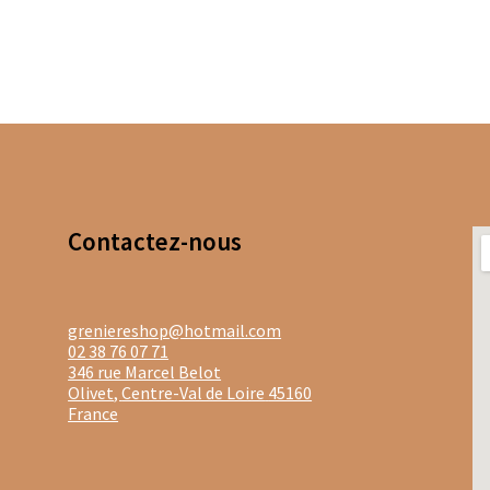
Gaïa en vrac
Les Thés de la Pagode en sachets
s infusions
Tisanes Bios
Tisanes fruitées
Tisanes glacées
hés d’origine biologique
Thés glacés
Thés noirs
Thés oolongs
Frères
Tisanes aux plantes Dammann Frères
afé
Thés agrumes boîtes en métal
Thés agrumes en sachets
Contacte
z-nous
Thés bios en vrac
Thés bios Les Jardins de Gaïa
Jardins de Gaïa
Thés blancs en sachet
Thés blancs en vrac
greniereshop@hotmail.com
02 38 76 07 71
hés fruits exotiques en sachets
Thés fruits exotiques en vracs
346 rue Marcel Belot
Olivet
,
Centre-Val de Loire
45160
en vrac
Thés menthe & végétal en sachets
Thés natures en sache
France
étal
Thés noirs en sachets
Thés noirs en vrac