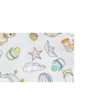
e
es
s