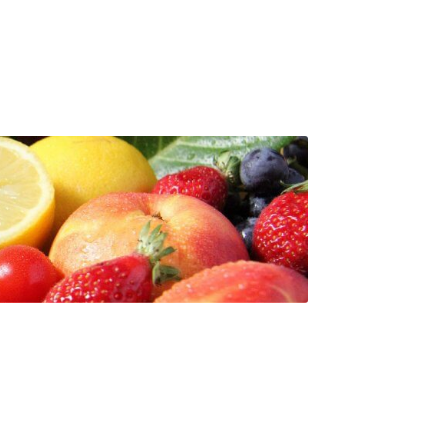
e
es
s