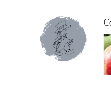
Conditions générales de ventes et mentions 
Faïence de Gien
Gamme Olivet
L’école du café
C
Mon compte
Panier
Pâtes italiennes et olive
Promotions du moment
Tablettes au chocol
Terrines et rillettes
Tisanes Absoluthé
Tote 
Qui sommes-nous ?
Contact
Blog
Accessoires
Thés Aromatisés
Types de Thés
Autour du ca
Cafés en capsules
Cafés vracs
Boîtes vides po
Mugs & tisanières
Théières en folies
Tisanièr
Marques de cafetières
Cafetières à piston
Caf