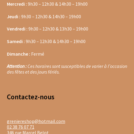
Trousses de toilette
Mercredi :
9h30 – 12h30 & 14h30 – 19h00
Boissons alcoolisées
Jeudi :
9h30 – 12h30 & 14h30 – 19h00
Vendredi :
9h30 – 12h30 & 13h30 – 19h00
Bières régionales
Samedi :
9h30 – 12h30 & 14h30 – 19h00
Coffrets boissons alcoolisées
Dimanche :
Fermé
Mélanges pour cocktail
Attention :
Ces horaires sont susceptibles de varier à l’occasion
Rhums arrangés
des fêtes et des jours fériés.
Vodkas
Contacte
z-nous
Boutique du Grenier de Marie et Anaïs
Cafés aromatisés
greniereshop@hotmail.com
02 38 76 07 71
Calendriers de l’Avent
346 rue Marcel Belot