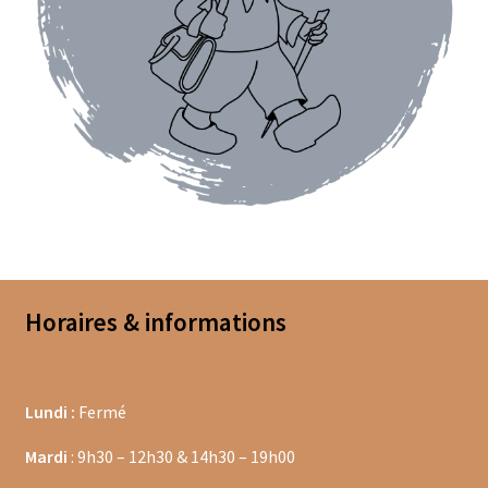
Bougies parfumées Durance
Petites bougies Durance
Bougies parfumées Woodwick
Diffuseurs de parfum
Sachets parfumés
Salle de bain
Horaires & informations
Savons solides et liquides
Savons liquides et recharges
Lundi :
Fermé
Shampoings et savons solides
Mardi
: 9h30 – 12h30 & 14h30 – 19h00