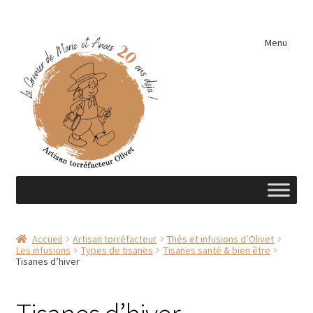
Aller
Aller
Menu
à
au
la
contenu
navigation
Accueil
Accueil
Artisan torréfacteur
Thés et infusions d’Olivet
Les infusions
Types de tisanes
Tisanes santé & bien être
A découvrir …
Tisanes d’hiver
Éléments de cuisine