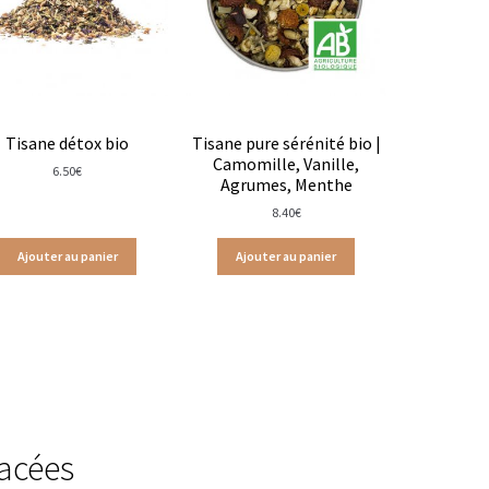
Tisane détox bio
Tisane pure sérénité bio |
Camomille, Vanille,
6.50
€
Agrumes, Menthe
8.40
€
Ajouter au panier
Ajouter au panier
acées