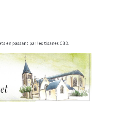
e
ets en passant par les tisanes CBD.
es
s