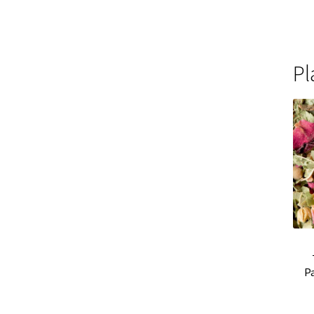
Thés noirs Christine Dattner
Thés verts Chri
Thés verts Dammann Frère en sachets
Thés 
Pl
Thés noirs Dammann Frères en vrac
Thés ool
Thés oolongs en sachets
Thés oolongs en vr
Thés verts en sachets
Thés verts en vrac
Thés
Tisanes aux plantes
Tisanes glacées en vrac
T
Tisanes aux plantes Provence d’Antan
Tisane
Tisanes santé & bien être Provence d’Antan
T
P
Tisanes bios Laboratoire Romon Nature
Tisa
Tisanes santé & bien être Laboratoire Romo