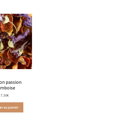
ion passion
amboise
7.30
€
er au panier
ts