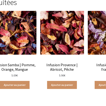
uitées
Gaïa en vrac
Les Thés de la Pagode en sachets
s infusions
Tisanes Bios
Tisanes fruitées
Tisanes glacées
hés d’origine biologique
Thés glacés
Thés noirs
Thés oolongs
Frères
Tisanes aux plantes Dammann Frères
afé
Thés agrumes boîtes en métal
Thés agrumes en sachets
Thés bios en vrac
Thés bios Les Jardins de Gaïa
usion Samba | Pomme,
Infusion Provence |
Infus
Jardins de Gaïa
Thés blancs en sachet
Thés blancs en vrac
Orange, Mangue
Abricot, Pêche
fr
5.09
€
5.90
€
hés fruits exotiques en sachets
Thés fruits exotiques en vracs
Ajouter au panier
Ajouter au panier
Ajout
en vrac
Thés menthe & végétal en sachets
Thés natures en sache
étal
Thés noirs en sachets
Thés noirs en vrac