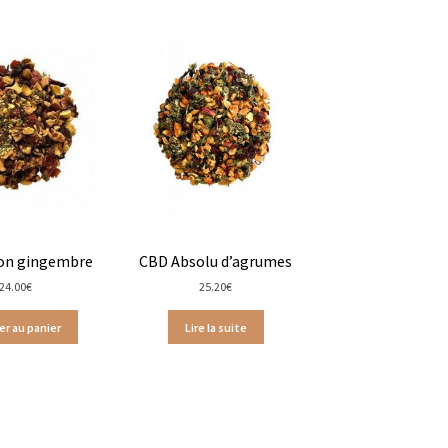
tan
on gingembre
CBD Absolu d’agrumes
24.00
€
25.20
€
er au panier
Lire la suite