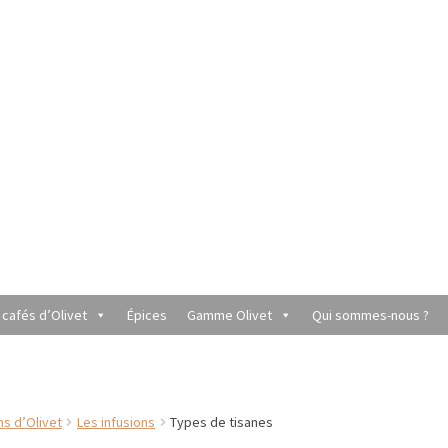
 cafés d’Olivet
Épices
Gamme Olivet
Qui sommes-nous ?
utique du Grenier de Marie et Anaïs
Cafés aromatisés
rèmes
Coffrets à offrir
Conditionnement de nos thés et infusions
ns d’Olivet
Les infusions
Types de tisanes