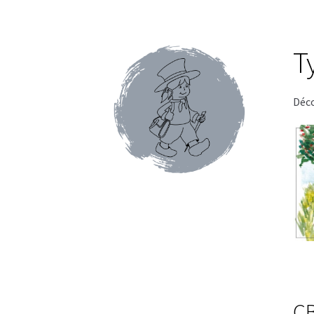
Conditions générales de ventes et mentions 
Faïence de Gien
Gamme Olivet
L’école du café
T
Mon compte
Panier
Pâtes italiennes et olive
Promotions du moment
Tablettes au chocol
Déco
Terrines et rillettes
Tisanes Absoluthé
Tote 
Qui sommes-nous ?
Contact
Blog
Accessoires
Thés Aromatisés
Types de Thés
Autour du ca
Cafés en capsules
Cafés vracs
Boîtes vides po
Mugs & tisanières
Théières en folies
Tisanièr
Marques de cafetières
Cafetières à piston
Caf
C