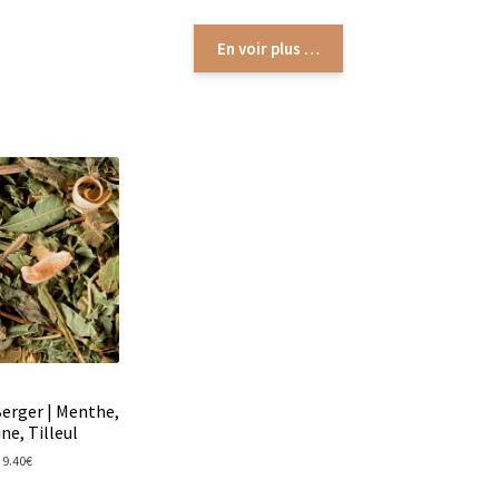
En voir plus …
l
c
rac
Berger | Menthe,
ne, Tilleul
9.40
€
ver