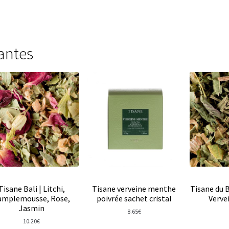
stine Dattner
Thés noirs Dammann Frère en sachets
noirs Dammann Frères boites en métal
Thés verts boites en méta
antes
ongs Dammann Frère en vracs
Thés verts Dammann Frères en vra
ac
Thés sombres en vrac
Thés verts boîtes en métal
 verts Les Jardins de Gaïa en sachets
Tisanes aux fleurs de CBD
isanes santé & bien être
Tisanes simples
Tisanes aux plantes en v
s fruitées Provence d’Antan
isanes bios en bouteille et boîte métal
Tisanes bios en sachets
Tisane Bali | Litchi,
Tisane verveine menthe
Tisane du 
amplemousse, Rose,
poivrée sachet cristal
Vervei
nes fruitées Laboratoire Romon Nature
Jasmin
8.65
€
10.20
€
n Nature
Tisanes simples Laboratoire Romon Nature
Tisanes d’hi