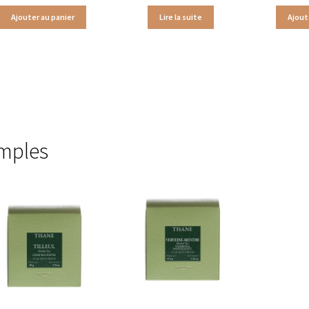
Ajouter au panier
Lire la suite
Ajout
isanes détente en sachets
Tisanes digestion Laboratoire Romon Nature
anes fruitées en bouteilles & boîtes métal
Tisanes fruitées en sac
mples