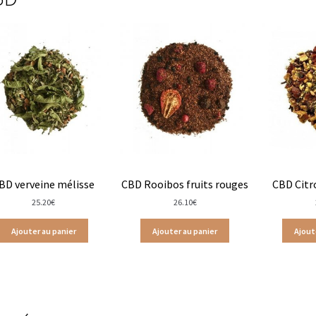
i
Coffrets Dammann Frères
Thés Dammann frère en sachets
Dammann frères en vracs
Thés glacés
Coffrets Terre d’Oc
uges
Thés Agrumes
Thés épicés & boisés
Thés fleuris
menthe & végétal
Thés natures
Fruits du verger en vrac
cs
Thés fruits rouges en sachets
Laboratoire Romon Nature
hristine Dattner
Tisanes Dammann Frères
Tisanes Provence d’An
BD verveine mélisse
CBD Rooibos fruits rouges
CBD Citr
25.20
€
26.10
€
ntérieur
Trousses et pochettes
Les cafés d’Olivet
Maison
Ajouter au panier
Ajouter au panier
Ajout
oisés en sachets
Les thés épicés & boisés en vracs
Thés absoluthé
Thés Christine Dattner
Thés Dammann Frères