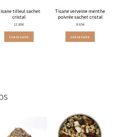
isane tilleul sachet
Tisane verveine menthe
cristal
poivrée sachet cristal
12.80
€
8.65
€
Lire la suite
Lire la suite
os