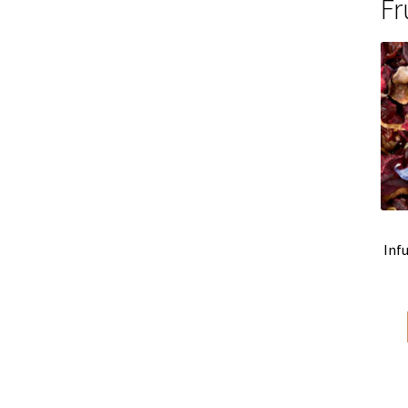
Fr
Thés Les Jardins de Gaïa
Thés Les Jardins de 
Les Thés de la Pagode en sachets vrac
Marque
Types de tisanes
Matés en vrac
Thés blancs
T
Thés sombres
Thés verts
Rooibos Dammann 
Tisanes fruitées Dammann Frères
Tasses à c
Thés agrumes en vracs
Thés bios en sachets
Inf
Thés noirs Les Jardins de Gaïa
Thés verts Les 
Thés fleuris en sachets
Thés fleuris en vrac
T
Thés gourmands en sachets
Thés gourmands 
Thés natures en vracs
Thés noirs boîtes en m