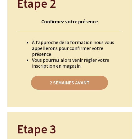
Etape 2
Coffrets épices
Epices en vrac
Confirmez votre présence
Epices curry
À l’approche de la formation nous vous
appellerons pour confirmer votre
Mélanges d’épices en vrac
présence
Vous pourrez alors venir régler votre
Poivres en vrac
inscription en magasin
Sels en vrac
2 SEMAINES AVANT
Moulins à épices
Mélanges d’épices
Piments
Etape 3
Poivres