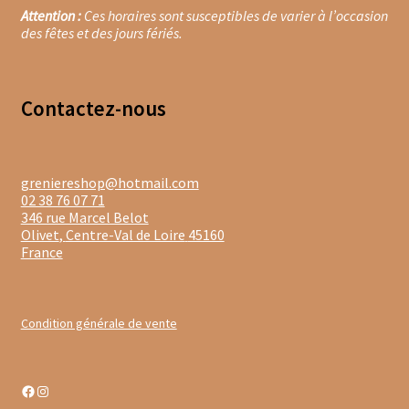
Confitures aux fruits rouges
Attention :
Ces horaires sont susceptibles de varier à l’occasion
des fêtes et des jours fériés.
Confitures à offrir
Confitures de fleurs
Contacte
z-nous
Miels locaux
greniereshop@hotmail.com
Pâtes à tartiner
02 38 76 07 71
346 rue Marcel Belot
Faïence de Gien
Olivet
,
Centre-Val de Loire
45160
France
Gamme Olivet
L’école du café
Condition générale de vente
L’école du thé
Facebook
Instagram
Les biscuits d’Olivet