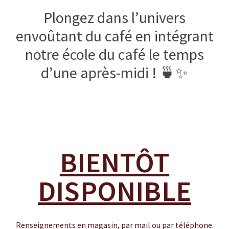
Autour de la table
Plongez dans l’univers
Carafes à eau
envoûtant du café en intégrant
notre école du café le temps
Dessous de plat
d’une après-midi ! 🍵✨
Boîtes vides
Bocaux vides
Planches à découper
Chariots de courses
BIENTÔT
Parfums d’intérieur
DISPONIBLE
Bougies parfumées
Bougies parfumées Durance
Renseignements en magasin, par mail ou par téléphone.