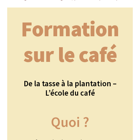
Bougies parfumées Durance
Formation
Petites bougies Durance
Bougies parfumées Woodwick
sur le café
Diffuseurs de parfum
Sachets parfumés
De la tasse à la plantation –
Salle de bain
L’école du café
Savons solides et liquides
Savons liquides et recharges
Quoi ?
Shampoings et savons solides