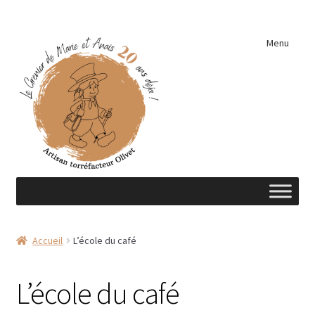
Aller
Aller
Menu
à
au
la
contenu
navigation
Accueil
Accueil
L’école du café
A découvrir …
L’école du café
Éléments de cuisine