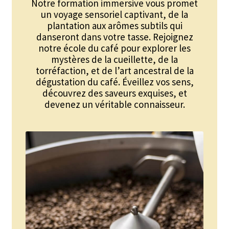
Notre formation immersive vous promet
Trousses de toilette
un voyage sensoriel captivant, de la
plantation aux arômes subtils qui
Boissons alcoolisées
danseront dans votre tasse. Rejoignez
notre école du café pour explorer les
Bières régionales
mystères de la cueillette, de la
torréfaction, et de l’art ancestral de la
Coffrets boissons alcoolisées
dégustation du café. Éveillez vos sens,
découvrez des saveurs exquises, et
Mélanges pour cocktail
devenez un véritable connaisseur.
Rhums arrangés
Vodkas
Boutique du Grenier de Marie et Anaïs
Cafés aromatisés
Calendriers de l’Avent