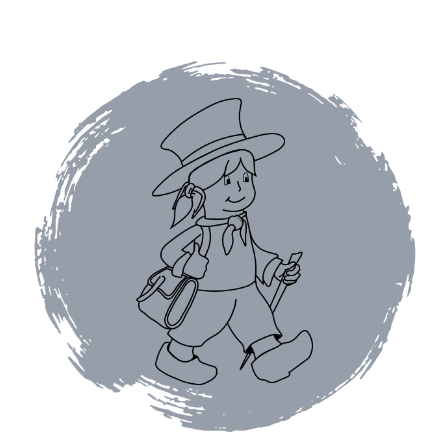
Gâteaux apéritif
Insectes comestibles
Poissons
Préparations repas
Tartinables
Gourmandises sucrées
Biscuits gourmands
Chocolats
Chocolats chauds
Coffrets chocolatés