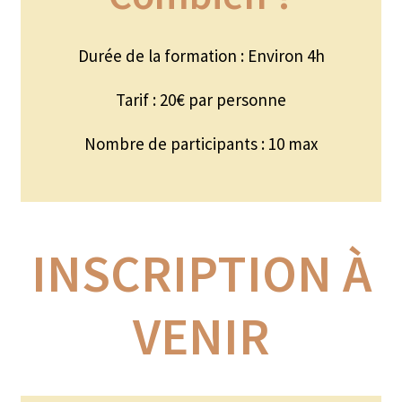
Produits pour enfant à broder
Durée de la formation : Environ 4h
Accessoires de bain à broder
Tarif : 20€ par personne
Autour de bébé à broder
Nombre de participants : 10 max
Doudous à broder
Sacs et cartables à broder
Epicerie fine
INSCRIPTION À
Aide culinaire
VENIR
Coffrets aide culinaire
Mélanges pour salade
Sauces et marinades