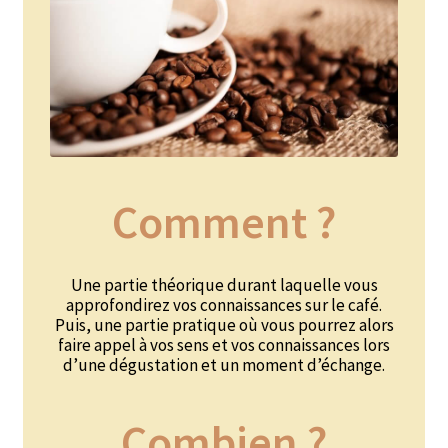
Coffrets infusions
Coffrets thés
Conditionnement de nos thés et infusions
Conditions générales de ventes et mentions légales
Contactez-nous
Comment ?
Diffuseurs de parfum
Enfants
Une partie théorique durant laquelle vous
approfondirez vos connaissances sur le café.
Puis, une partie pratique où vous pourrez alors
Cadeaux de naissance
faire appel à vos sens et vos connaissances lors
d’une dégustation et un moment d’échange.
Coloriages
Combien ?
Jeux pour enfants