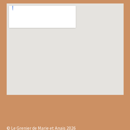
Les infusions fruitées d’Olivet
Mon compte
Panier
Pâtes italiennes et olivetaines
Politique de confidentialité
Produits locaux
Promotions du moment
Tablettes au chocolat noir
Tablettes chocolat au lait
© Le Grenier de Marie et Anaïs 2026