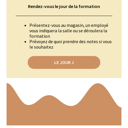
Rendez-vous le jour de la formation
Moulins à poivre
Présentez-vous au magasin, un employé
Sels
vous indiquera la salle ou se déroulera la
formation
Moulins à sel
Prévoyez de quoi prendre des notes si vous
le souhaitez
Boissons sans alcools
LE JOUR J
Gimber
Sirops
Waterdrop
Gourmandises salées
Biscuits de chambord