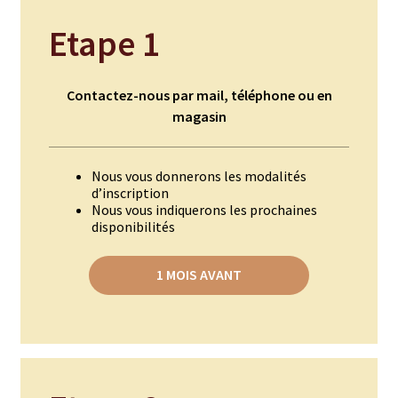
Etape 1
Assaisonnements
Crayons d’assaisonnement à tailler
Contactez-nous par mail, téléphone ou en
magasin
Crèmes balsamique
Huiles
Nous vous donnerons les modalités
d’inscription
Vinaigres
Nous vous indiquerons les prochaines
disponibilités
Épices
1 MOIS AVANT
Baies
Conditionnements épices
Boîtes à épices