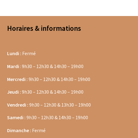
Dragées au chocolat
Tablettes et barres chocolatées
Horaires & informations
Barres chocolatées
Lundi :
Fermé
Tablettes de chocolat
Mardi
: 9h30 – 12h30 & 14h30 – 19h00
Confitures
Mercredi :
9h30 – 12h30 & 14h30 – 19h00
Confiture bios
Jeudi :
9h30 – 12h30 & 14h30 – 19h00
Confitures au thé
Vendredi :
9h30 – 12h30 & 13h30 – 19h00
Confitures aux agrumes
Samedi :
9h30 – 12h30 & 14h30 – 19h00
Confitures aux fruits exotiques
Dimanche :
Fermé