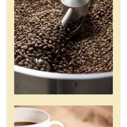
Chutneys, confits et crèmes
Coffrets à offrir
Coffrets épicés
Coffrets de gourmandises salées
Coffrets aides culinaires
Coffrets apéritifs
Coffrets de gourmandises sucrées
Coffrets chocolatés
Thés, cafés et infusions à offrir