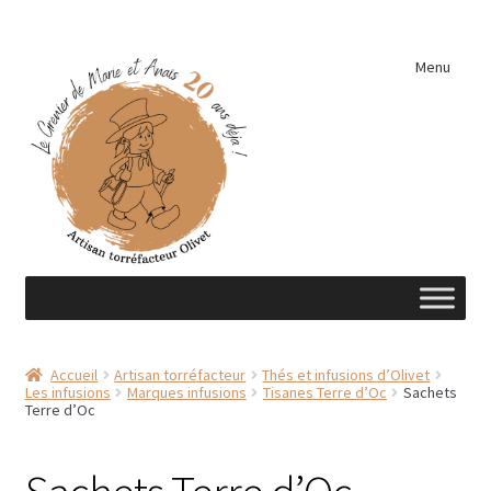
Aller
Aller
Menu
à
au
la
contenu
navigation
Accueil
Accueil
Artisan torréfacteur
Thés et infusions d’Olivet
Les infusions
Marques infusions
Tisanes Terre d’Oc
Sachets
A découvrir …
Terre d’Oc
Éléments de cuisine