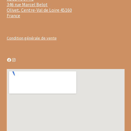
346 rue Marcel Belot
Chutneys, confits et crèmes
Olivet
,
Centre-Val de Loire
45160
France
Coffrets à offrir
Coffrets épicés
Condition générale de vente
Coffrets de gourmandises salées
Facebook
Instagram
Coffrets aides culinaires
Coffrets apéritifs
Coffrets de gourmandises sucrées
Coffrets chocolatés
Thés, cafés et infusions à offrir