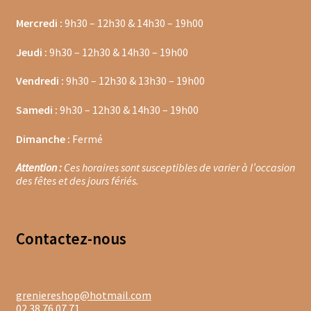
Trousses de toilette
Mercredi :
9h30 – 12h30 & 14h30 – 19h00
Boissons alcoolisées
Jeudi :
9h30 – 12h30 & 14h30 – 19h00
Bières régionales
Vendredi :
9h30 – 12h30 & 13h30 – 19h00
Coffrets boissons alcoolisées
Samedi :
9h30 – 12h30 & 14h30 – 19h00
Mélanges pour cocktail
Dimanche :
Fermé
Rhums arrangés
Attention :
Ces horaires sont susceptibles de varier à l’occasion
des fêtes et des jours fériés.
Vodkas
Boutique du Grenier de Marie et Anaïs
Contacte
z-nous
Cafés aromatisés
greniereshop@hotmail.com
Calendriers de l’Avent
02 38 76 07 71