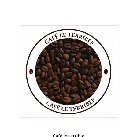
25.00€
Produits pour enfant à broder
Accessoires de bain à broder
Autour de bébé à broder
Doudous à broder
Sacs et cartables à broder
Epicerie fine
Aide culinaire
Coffrets aide culinaire
Mélanges pour salade
Café le terrible
Sauces et marinades