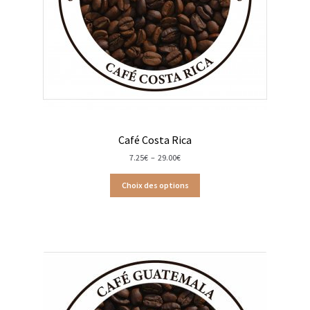
Trousses de toilette
Boissons alcoolisées
Bières régionales
Coffrets boissons alcoolisées
Mélanges pour cocktail
Café Costa Rica
Plage
7.25
€
–
29.00
€
Rhums arrangés
de
prix :
Choix des options
7.25€
à
Vodkas
29.00€
Boutique du Grenier de Marie et Anaïs
Cafés aromatisés
Calendriers de l’Avent