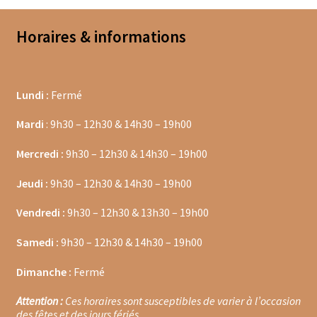
Confitures aux fruits rouges
Horaires & informations
Confitures à offrir
Confitures de fleurs
Lundi :
Fermé
Miels locaux
Mardi
: 9h30 – 12h30 & 14h30 – 19h00
Pâtes à tartiner
Mercredi :
9h30 – 12h30 & 14h30 – 19h00
Faïence de Gien
Jeudi :
9h30 – 12h30 & 14h30 – 19h00
Gamme Olivet
Vendredi :
9h30 – 12h30 & 13h30 – 19h00
Samedi :
9h30 – 12h30 & 14h30 – 19h00
L’école du café
Dimanche :
Fermé
L’école du thé
Attention :
Ces horaires sont susceptibles de varier à l’occasion
Les biscuits d’Olivet
des fêtes et des jours fériés.