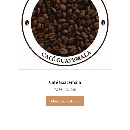
Chutneys, confits et crèmes
Coffrets à offrir
Coffrets épicés
Coffrets de gourmandises salées
Coffrets aides culinaires
Coffrets apéritifs
Café Guatemala
Coffrets de gourmandises sucrées
Plage
7.75
€
–
31.00
€
de
prix :
Choix des options
7.75€
Coffrets chocolatés
à
31.00€
Thés, cafés et infusions à offrir