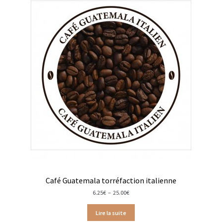
Coffrets infusions
Coffrets thés
Conditionnement de nos thés et infusions
Conditions générales de ventes et mentions légales
Contactez-nous
Diffuseurs de parfum
Enfants
Cadeaux de naissance
Café Guatemala torréfaction italienne
Coloriages
Plage
6.25
€
–
25.00
€
de
prix :
Jeux pour enfants
Lire la suite
6.25€
à