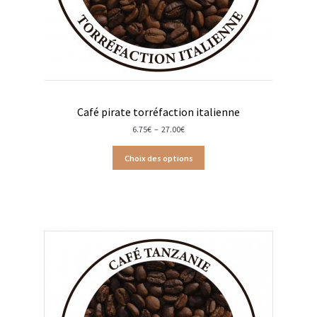
Moulins à poivre
Sels
Moulins à sel
Café pirate torréfaction italienne
Boissons sans alcools
Plage
6.75
€
–
27.00
€
de
prix :
Choix des options
6.75€
Gimber
à
27.00€
Sirops
Waterdrop
Gourmandises salées
Biscuits de chambord