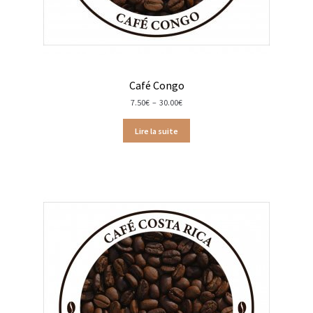
Bougies parfumées Durance
Petites bougies Durance
Café Congo
Bougies parfumées Woodwick
Plage
7.50
€
–
30.00
€
de
Diffuseurs de parfum
prix :
Lire la suite
7.50€
à
Sachets parfumés
30.00€
Salle de bain
Savons solides et liquides
Savons liquides et recharges
Shampoings et savons solides