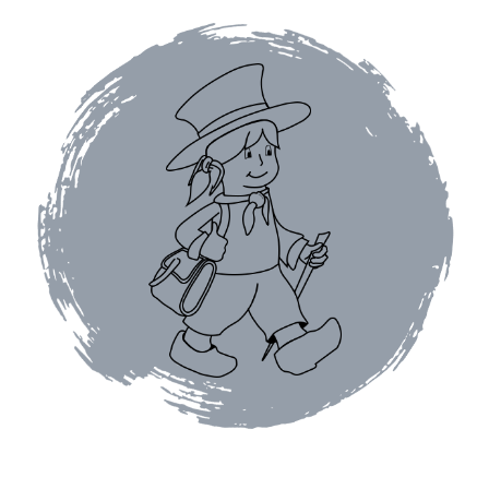
Dragées au chocolat
Tablettes et barres chocolatées
Barres chocolatées
Tablettes de chocolat
Confitures
Confiture bios
Confitures au thé
Confitures aux agrumes
Confitures aux fruits exotiques