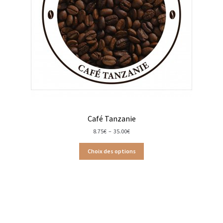
Gâteaux apéritif
Insectes comestibles
Poissons
Préparations repas
Tartinables
Café Tanzanie
Gourmandises sucrées
Plage
8.75
€
–
35.00
€
de
prix :
Biscuits gourmands
Choix des options
8.75€
à
35.00€
Chocolats
Chocolats chauds
Coffrets chocolatés