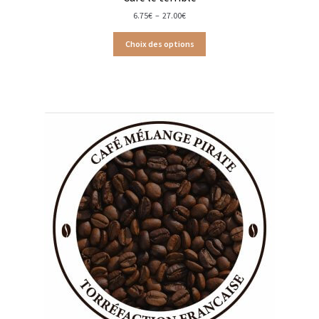
Plage
6.75
€
–
27.00
€
de
Assaisonnements
prix :
Choix des options
6.75€
à
Crayons d’assaisonnement à tailler
27.00€
Crèmes balsamique
Huiles
Vinaigres
Épices
Baies
Conditionnements épices
Boîtes à épices