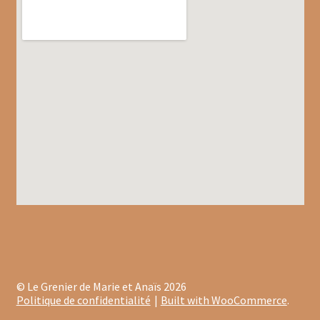
Tablettes chocolat blanc
Terrines et rillettes
Tisanes Absoluthé
Tote bag Olivet
Types de cafés
Cafés bios
Cafés corsés
Cafés corsés en capsules
Cafés corsés en vracs
© Le Grenier de Marie et Anaïs 2026
Politique de confidentialité
Built with WooCommerce
.
Cafés demi-doux