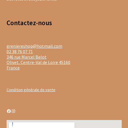
Les infusions fruitées d’Olivet
Contacte
z-nous
Mon compte
Panier
greniereshop@hotmail.com
Pâtes italiennes et olivetaines
02 38 76 07 71
346 rue Marcel Belot
Olivet
,
Centre-Val de Loire
45160
Politique de confidentialité
France
Produits locaux
Condition générale de vente
Promotions du moment
Tablettes au chocolat noir
Facebook
Instagram
Tablettes chocolat au lait