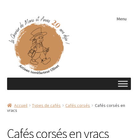
Aller
Aller
Menu
à
au
la
contenu
navigation
Accueil
Accueil
Types de cafés
Cafés corsés
Cafés corsés en
vracs
A découvrir …
Éléments de cuisine
Cafés corsés en vracs