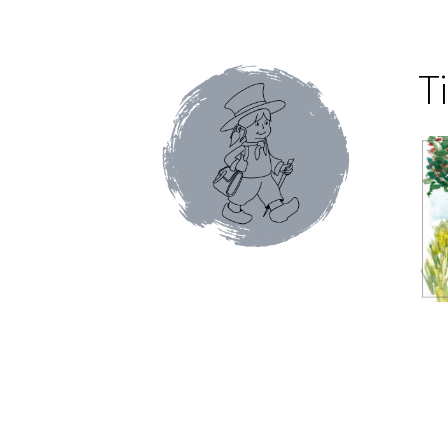
Conditions générales de ventes et mentions 
Faïence de Gien
Gamme Olivet
L’école du café
T
Mon compte
Panier
Pâtes italiennes et olive
Promotions du moment
Tablettes au chocol
Terrines et rillettes
Tisanes Absoluthé
Tote 
Qui sommes-nous ?
Contact
Blog
Accessoires
Thés Aromatisés
Types de Thés
Autour du ca
Cafés en capsules
Cafés vracs
Boîtes vides po
Mugs & tisanières
Théières en folies
Tisanièr
Marques de cafetières
Cafetières à piston
Caf