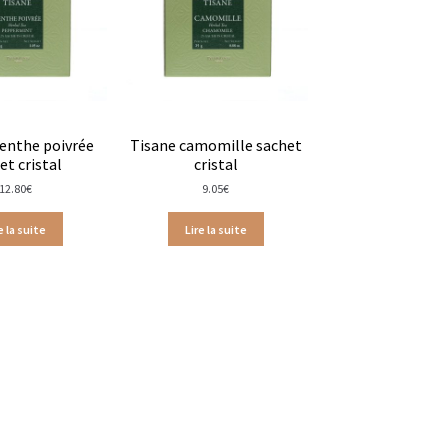
enthe poivrée
Tisane camomille sachet
et cristal
cristal
12.80
€
9.05
€
e la suite
Lire la suite
tan