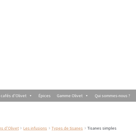
 cafés d’Olivet
Épices
Gamme Olivet
Qui sommes-nous ?
utique du Grenier de Marie et Anaïs
Cafés aromatisés
rèmes
Coffrets à offrir
Conditionnement de nos thés et infusions
ns d’Olivet
Les infusions
Types de tisanes
Tisanes simples