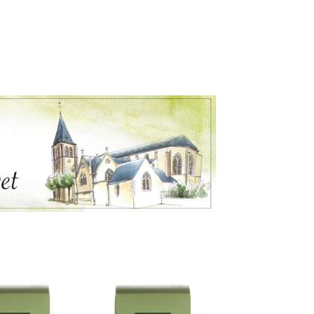
e
es
s