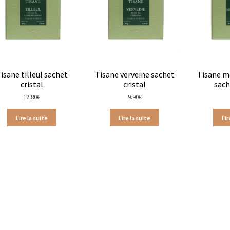
i
Coffrets Dammann Frères
Thés Dammann frère en sachets
Dammann frères en vracs
Thés glacés
Coffrets Terre d’Oc
uges
Thés Agrumes
Thés épicés & boisés
Thés fleuris
isane tilleul sachet
Tisane verveine sachet
Tisane m
cristal
cristal
sach
menthe & végétal
Thés natures
Fruits du verger en vrac
12.80
€
9.90
€
cs
Thés fruits rouges en sachets
Laboratoire Romon Nature
Lire la suite
Lire la suite
Lir
hristine Dattner
Tisanes Dammann Frères
Tisanes Provence d’An
ntérieur
Trousses et pochettes
Les cafés d’Olivet
Maison
oisés en sachets
Les thés épicés & boisés en vracs
Thés absoluthé
Thés Christine Dattner
Thés Dammann Frères