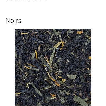
Bougies parfumées Durance
Noirs
Petites bougies Durance
Bougies parfumées Woodwick
Diffuseurs de parfum
Sachets parfumés
Salle de bain
Savons solides et liquides
Savons liquides et recharges
Shampoings et savons solides