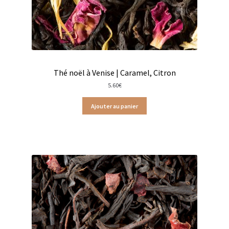
Chutneys, confits et crèmes
Coffrets à offrir
Coffrets épicés
Thé noël à Venise | Caramel, Citron
Coffrets de gourmandises salées
5.60
€
Ajouter au panier
Coffrets aides culinaires
Coffrets apéritifs
Coffrets de gourmandises sucrées
Coffrets chocolatés
Thés, cafés et infusions à offrir