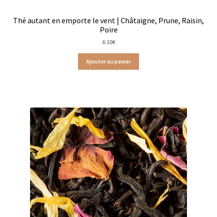
Trousses de toilette
Thé autant en emporte le vent | Châtaigne, Prune, Raisin,
Boissons alcoolisées
Poire
6.10
€
Bières régionales
Ajouter au panier
Coffrets boissons alcoolisées
Mélanges pour cocktail
Rhums arrangés
Vodkas
Boutique du Grenier de Marie et Anaïs
Cafés aromatisés
Calendriers de l’Avent