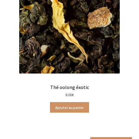
Thés Dammann frère en sachets
Thés Dammann Frères boites en métal
Thés Dammann frères en vracs
Thés glacés
Coffrets Terre d’Oc
Sachets Terre d’Oc
Thé oolong éxotic
8.00
€
Fruits du verger
Ajouter au panier
Fruits rouges
Thés Agrumes