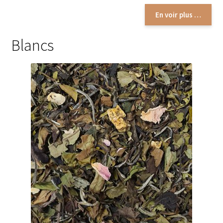
En voir plus …
Dragées au chocolat
Blancs
Tablettes et barres chocolatées
Barres chocolatées
Tablettes de chocolat
Confitures
Confiture bios
Confitures au thé
Confitures aux agrumes
Confitures aux fruits exotiques