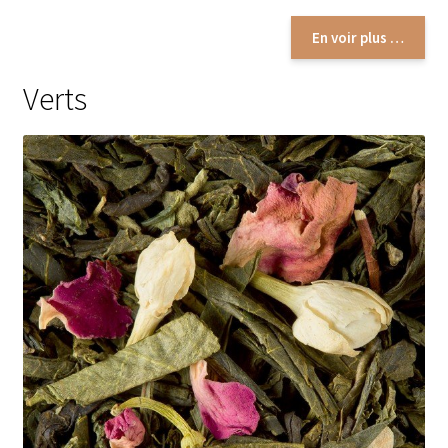
En voir plus …
Assaisonnements
Verts
Crayons d’assaisonnement à tailler
Crèmes balsamique
Huiles
Vinaigres
Épices
Baies
Conditionnements épices
Boîtes à épices