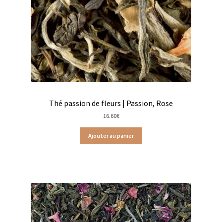
Tablettes chocolat blanc
Terrines et rillettes
Tisanes Absoluthé
Tote bag Olivet
Types de cafés
Thé passion de fleurs | Passion, Rose
16.60
€
Cafés bios
Ajouter au panier
Cafés corsés
Cafés corsés en capsules
Cafés corsés en vracs
Cafés demi-doux