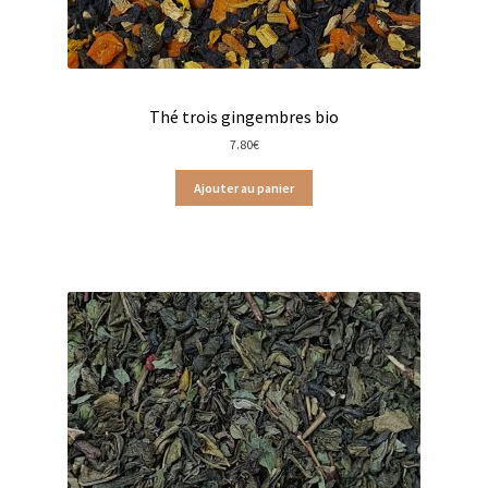
Thés menthe & végétal en sachets
Thés natures en sachets
Thé trois gingembres bio
Thés natures en vracs
7.80
€
Thés noirs boîtes en métal
Ajouter au panier
Thés noirs en sachets
Thés noirs en vrac
Thés noirs Christine Dattner
Thés verts Christine Dattner
Thés noirs Dammann Frère en sachets
Thés verts Dammann Frère en sachets