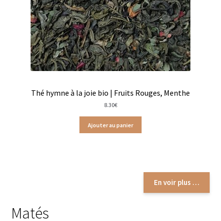
Thés noirs Dammann Frères boites en métal
Thés verts boites en métal
Thés noirs Dammann Frères en vrac
Thés oolongs Dammann Frère en vracs
Thé hymne à la joie bio | Fruits Rouges, Menthe
8.30
€
Thés verts Dammann Frères en vrac
Ajouter au panier
Thés oolongs en sachets
Thés oolongs en vrac
Thés sombres en vrac
En voir plus …
Thés verts boîtes en métal
Matés