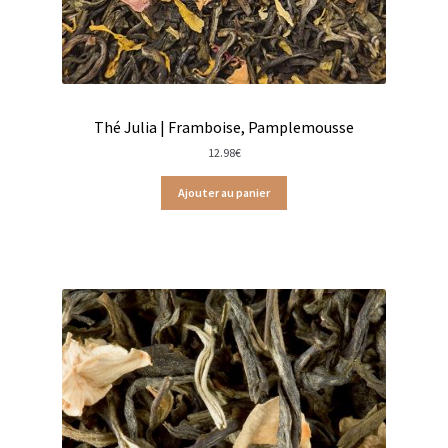
Les infusions fruitées d’Olivet
Mon compte
Thé Julia | Framboise, Pamplemousse
Panier
12.98
€
Pâtes italiennes et olivetaines
Ajouter au panier
Politique de confidentialité
Produits locaux
Promotions du moment
Tablettes au chocolat noir
Tablettes chocolat au lait