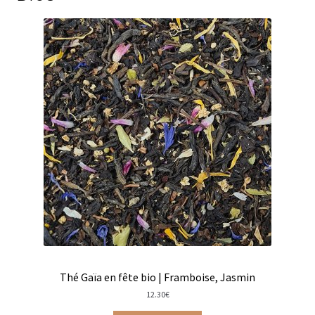
Matés en vrac
Thés blancs
Thés d’origine biologique
Thés glacés
Thés noirs
Thés oolongs
Thés sombres
Thés verts
Thé Gaïa en fête bio | Framboise, Jasmin
Rooibos Dammann Frères
12.30
€