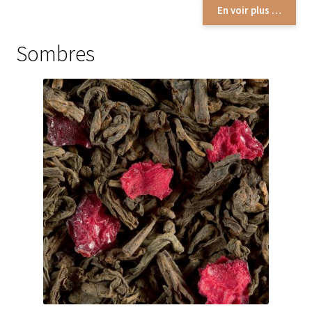
Thés épicés & boisés
En voir plus …
Thés fleuris
Sombres
Thés fruits exotiques
Thés gourmands
Thés menthe & végétal
Thés natures
Fruits du verger en vrac
Fruits rouges en sachets
Fruits rouges en vracs
Thés fruits rouges en sachets