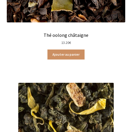
Cafés en capsules
Cafés vracs
Thé oolong châtaigne
Boîtes vides pour thés et infusions
13.20
€
Infuseurs pour thés et infusions
Ajouter au panier
Les isothermes
Mugs & tisanières
Théières en folies
Tisanières
Bouteilles et mugs isothermes