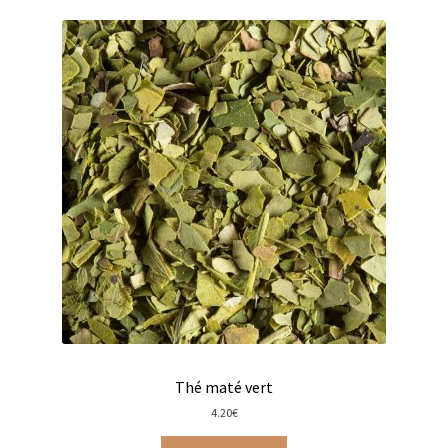
Thés verts en sachets
Thés verts en vrac
Thés verts Les Jardins de Gaïa en sachets
Tisanes aux fleurs de CBD
Tisanes aux plantes
Tisanes glacées en vrac
Tisanes santé & bien être
Tisanes simples
Thé maté vert
Tisanes aux plantes en vrac
4.20
€
Tisanes aux plantes Provence d’Antan