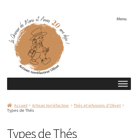
Aller
Aller
Menu
à
au
la
contenu
navigation
Accueil
Accueil
Artisan torréfacteur
Thés et infusions d’Olivet
Types de Thés
A découvrir …
Éléments de cuisine
Types de Thés