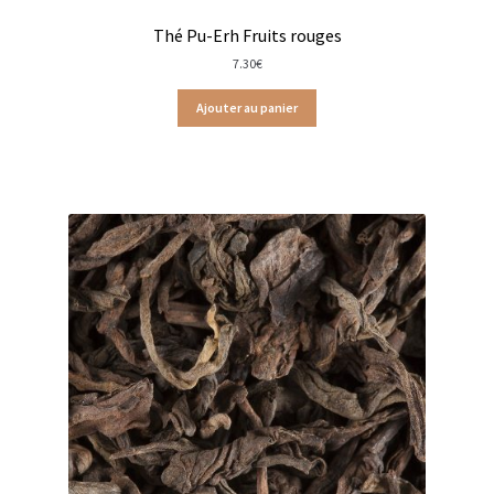
Laboratoire Romon Nature
Thé Pu-Erh Fruits rouges
7.30
€
Thés Les Jardins de Gaïa en sachets
Ajouter au panier
Tisanes Christine Dattner
Tisanes Dammann Frères
Tisanes Provence d’Antan
Tisanes Pukka
Tisanes Terre d’Oc
Lampes d’intérieur
Trousses et pochettes
Les cafés d’Olivet