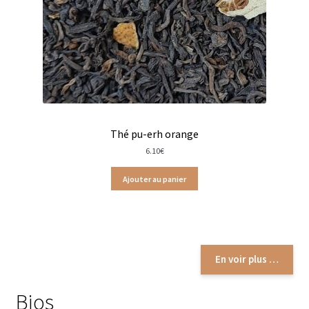
Thés Dammann Frères
Thés Les Jardins de Gaïa
Thés Les Jardins de Gaïa en vrac
Les Thés de la Pagode en sachets
Thé pu-erh orange
Les Thés de la Pagode en sachets vrac
6.10
€
Marques infusions
Ajouter au panier
Tisanes Bios
Tisanes fruitées
En voir plus …
Tisanes glacées
Bios
Types de tisanes