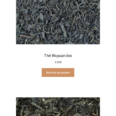
Moulins à poivre
Sels
Moulins à sel
Boissons sans alcools
Thé Wuyuan bio
Gimber
9.80
€
Sirops
Ajouter au panier
Waterdrop
Gourmandises salées
Biscuits de chambord