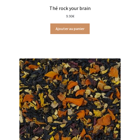
Thé rock your brain
Thés verts Les Jardins de Gaïa
9.90
€
Thés blancs en sachet
Ajouter au panier
Thés blancs en vrac
Thés fleuris en sachets
Thés fleuris en vrac
Thés fruits exotiques en sachets
Thés fruits exotiques en vracs
Thés gourmands en sachets
Thés gourmands en vrac