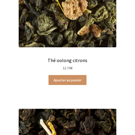
Canettes isothermes
Cafetières
Marques de cafetières
Cafetières à piston
Cafetières italiennes
Thé oolong citrons
12.70
€
Machines à grains
Ajouter au panier
Cafetières Bialetti
Cafetières Bodum
Machines à grains Delonghi
Coffrets Dammann Frères