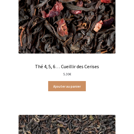
Coffrets infusions
Coffrets thés
Conditionnement de nos thés et infusions
Conditions générales de ventes et mentions légales
Contactez-nous
Thé 4, 5, 6… Cueillir des Cerises
Diffuseurs de parfum
5.30
€
Enfants
Ajouter au panier
Cadeaux de naissance
Coloriages
Jeux pour enfants