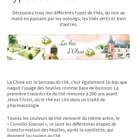
Autour de la table
Découvrez tous nos différents types de thés, du noir au
Carafes à eau
maté en passant par les oolongs, les thés verts et bien
d’autres.
Dessous de plat
Boîtes vides
Bocaux vides
Planches à découper
La Chine est le berceau du thé, c’est également là-bas que
naquit l’usage des feuilles comme base de boisson. La
Chariots de courses
première trace écrite du thé remonte à 200 ans avant
Jésus Christ, où le thé est cité dans un traité de
Parfums d’intérieur
pharmacologie.
Bougies parfumées
Toutes les couleurs de thé viennent du même arbre, le
«
Camélia Sinensis
», ce sont les différentes étapes de
transformation des feuilles, après la cueillette, qui
Bougies parfumées Durance
donnent la couleur au thé.