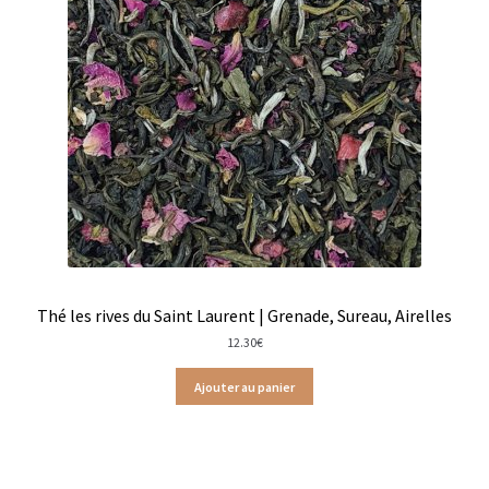
Cafés demi-doux en capsules
Cafés demi-doux en vrac
Cafés doux
Cafés doux en vrac
Décaféinés
Validation de la commande
Thé les rives du Saint Laurent | Grenade, Sureau, Airelles
Qui sommes-nous ?
12.30
€
Ajouter au panier
Contact
Blog