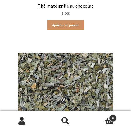
Tisanes détentes
Thé maté grillé au chocolat
7.00
€
Tisanes pour la digestion
Ajouter au panier
Tisanes détente en sachets
Tisanes détente Laboratoire Romon Nature
Tisanes digestion Laboratoire Romon Nature
Tisanes hiver Laboratoire Romon Nature
Tisanes fruitées en bouteilles & boîtes métal
Tisanes fruitées en sachets
Tisanes fruitées en vrac
0