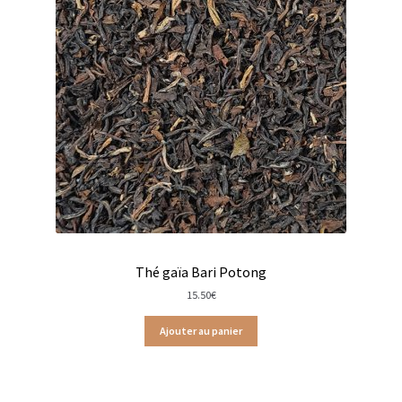
Produits pour enfant à broder
Accessoires de bain à broder
Autour de bébé à broder
Doudous à broder
Sacs et cartables à broder
Epicerie fine
Thé gaïa Bari Potong
Aide culinaire
15.50
€
Coffrets aide culinaire
Ajouter au panier
Mélanges pour salade
Sauces et marinades