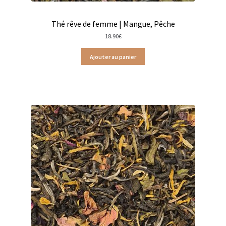
Confitures aux fruits rouges
Thé rêve de femme | Mangue, Pêche
Confitures à offrir
18.90
€
Confitures de fleurs
Ajouter au panier
Miels locaux
Pâtes à tartiner
Faïence de Gien
Gamme Olivet
L’école du café
L’école du thé
Les biscuits d’Olivet