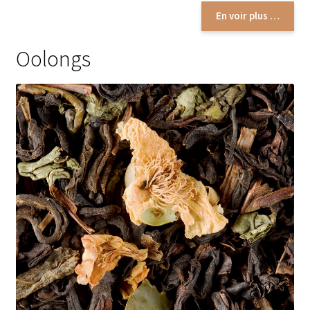
Accessoires thés et tisanes
En voir plus …
Coffrets thés
Oolongs
Les infusions
Marques de thés
Thés Aromatisés
Types de Thés
Autour du café
Conditionnements de nos cafés
Machines à café
Boîtes à café