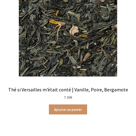
Gâteaux apéritif
Insectes comestibles
Poissons
Préparations repas
Tartinables
Gourmandises sucrées
Thé si Versailles m’était conté | Vanille, Poire, Bergamote
Biscuits gourmands
7.00
€
Chocolats
Ajouter au panier
Chocolats chauds
Coffrets chocolatés