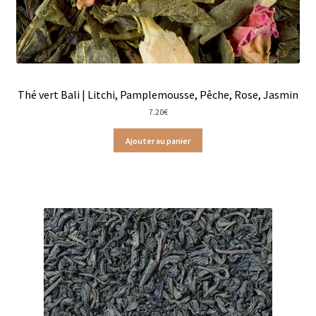
Coffrets épices
Epices en vrac
Epices curry
Thé vert Bali | Litchi, Pamplemousse, Pêche, Rose, Jasmin
7.20
€
Mélanges d’épices en vrac
Ajouter au panier
Poivres en vrac
Sels en vrac
Moulins à épices
Mélanges d’épices
Piments
Poivres