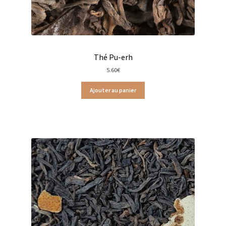
Maison
Thés et infusions d’Olivet
Thé Pu-erh
5.60
€
Les thés épicés & boisés en sachets
Ajouter au panier
Les thés épicés & boisés en vracs
Les Thés de la Pagode
Terre d’Oc
Thés Pukka
Thés absoluthé
Thés Christine Dattner