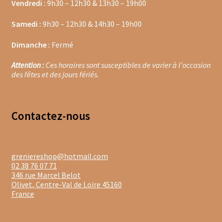
Trousses de toilette
Vendredi :
9h30 – 12h30 & 13h30 – 19h00
Samedi :
9h30 – 12h30 & 14h30 – 19h00
Boissons alcoolisées
Dimanche :
Fermé
Bières régionales
Attention :
Ces horaires sont susceptibles de varier à l’occasion
Coffrets boissons alcoolisées
des fêtes et des jours fériés.
Mélanges pour cocktail
Contacte
z-nous
Rhums arrangés
Vodkas
greniereshop@hotmail.com
Boutique du Grenier de Marie et Anaïs
02 38 76 07 71
346 rue Marcel Belot
Olivet
,
Centre-Val de Loire
45160
Cafés aromatisés
France
Calendriers de l’Avent