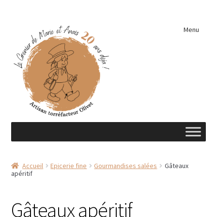
Aller
Aller
Menu
à
au
la
contenu
navigation
Accueil
Accueil
Epicerie fine
Gourmandises salées
Gâteaux
apéritif
A découvrir …
Éléments de cuisine
Gâteaux apéritif