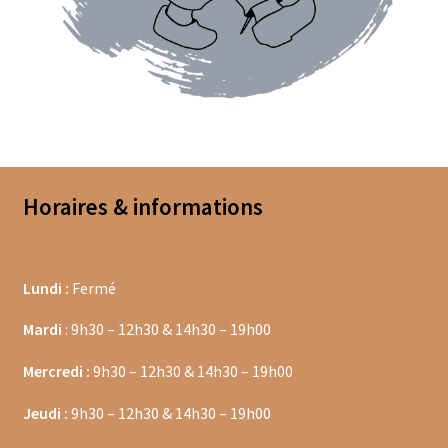
Bougies parfumées Durance
Petites bougies Durance
Bougies parfumées Woodwick
Diffuseurs de parfum
Horaires & informations
Sachets parfumés
Salle de bain
Lundi :
Fermé
Savons solides et liquides
Mardi
: 9h30 – 12h30 & 14h30 – 19h00
Savons liquides et recharges
Mercredi :
9h30 – 12h30 & 14h30 – 19h00
Shampoings et savons solides
Jeudi :
9h30 – 12h30 & 14h30 – 19h00