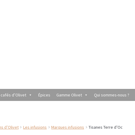
 cafés d’Olivet
Épices
Gamme Olivet
Qui sommes-nous ?
utique du Grenier de Marie et Anaïs
Cafés aromatisés
rèmes
Coffrets à offrir
Conditionnement de nos thés et infusions
ns d’Olivet
Les infusions
Marques infusions
Tisanes Terre d’Oc