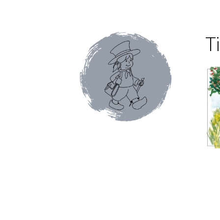
Conditions générales de ventes et mentions 
Faïence de Gien
Gamme Olivet
L’école du café
T
Mon compte
Panier
Pâtes italiennes et olive
Promotions du moment
Tablettes au chocol
Terrines et rillettes
Tisanes Absoluthé
Tote 
Qui sommes-nous ?
Contact
Blog
Accessoires
Thés Aromatisés
Types de Thés
Autour du ca
Cafés en capsules
Cafés vracs
Boîtes vides po
Mugs & tisanières
Théières en folies
Tisanièr
Marques de cafetières
Cafetières à piston
Caf