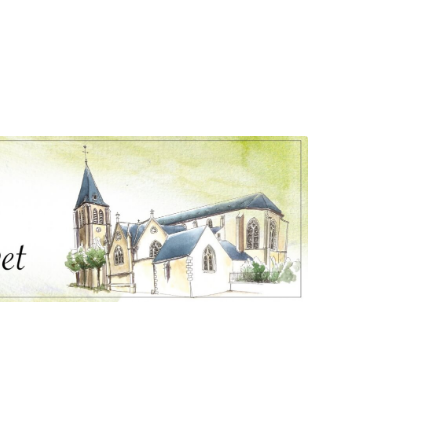
e
es
s