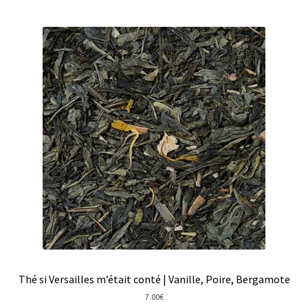
Coffrets infusions
Coffrets thés
Conditionnement de nos thés et infusions
Conditions générales de ventes et mentions légales
Contactez-nous
Diffuseurs de parfum
Enfants
Cadeaux de naissance
Coloriages
Thé si Versailles m’était conté | Vanille, Poire, Bergamote
Jeux pour enfants
7.00
€