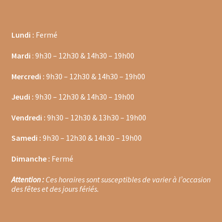
Gâteaux apéritif
Insectes comestibles
Lundi :
Fermé
Poissons
Mardi
: 9h30 – 12h30 & 14h30 – 19h00
Mercredi :
9h30 – 12h30 & 14h30 – 19h00
Préparations repas
Jeudi :
9h30 – 12h30 & 14h30 – 19h00
Tartinables
Vendredi :
9h30 – 12h30 & 13h30 – 19h00
Gourmandises sucrées
Samedi :
9h30 – 12h30 & 14h30 – 19h00
Biscuits gourmands
Dimanche :
Fermé
Chocolats
Attention :
Ces horaires sont susceptibles de varier à l’occasion
des fêtes et des jours fériés.
Chocolats chauds
Coffrets chocolatés