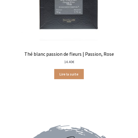
Coffrets épices
Epices en vrac
Epices curry
Mélanges d’épices en vrac
Thé blanc passion de fleurs | Passion, Rose
14.40
€
Poivres en vrac
Lire la suite
Sels en vrac
Moulins à épices
Mélanges d’épices
Piments
Poivres