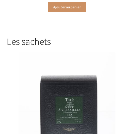
Produits pour enfant à broder
Ajouter au panier
Accessoires de bain à broder
Autour de bébé à broder
Les sachets
Doudous à broder
Sacs et cartables à broder
Epicerie fine
Aide culinaire
Coffrets aide culinaire
Mélanges pour salade
Sauces et marinades