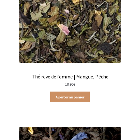
Trousses de toilette
Boissons alcoolisées
Bières régionales
Coffrets boissons alcoolisées
Mélanges pour cocktail
Rhums arrangés
Thé rêve de femme | Mangue, Pêche
18.90
€
Vodkas
Ajouter au panier
Boutique du Grenier de Marie et Anaïs
Cafés aromatisés
Calendriers de l’Avent