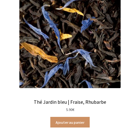
Chutneys, confits et crèmes
Coffrets à offrir
Coffrets épicés
Coffrets de gourmandises salées
Coffrets aides culinaires
Coffrets apéritifs
Coffrets de gourmandises sucrées
Thé Jardin bleu | Fraise, Rhubarbe
5.90
€
Coffrets chocolatés
Ajouter au panier
Thés, cafés et infusions à offrir