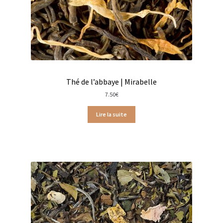
Bougies parfumées Durance
Petites bougies Durance
Bougies parfumées Woodwick
Thé de l’abbaye | Mirabelle
Diffuseurs de parfum
7.50
€
Sachets parfumés
Lire la suite
Salle de bain
Savons solides et liquides
Savons liquides et recharges
Shampoings et savons solides