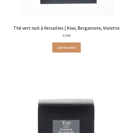
Assaisonnements
Crayons d’assaisonnement à tailler
Thé vert nuit à Versailles | Kiwi, Bergamote, Violette
9.50
€
Crèmes balsamique
Lire la suite
Huiles
Vinaigres
Épices
Baies
Conditionnements épices
Boîtes à épices