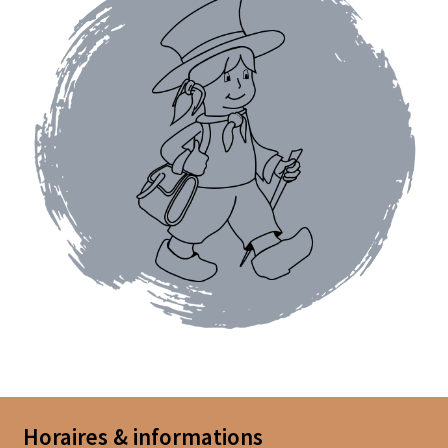
Moulins à poivre
Sels
Moulins à sel
Boissons sans alcools
Gimber
Sirops
Waterdrop
Gourmandises salées
Biscuits de chambord
Horaires & informations