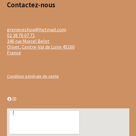
Contacte
z-nous
Dragées au chocolat
Tablettes et barres chocolatées
greniereshop@hotmail.com
02 38 76 07 71
Barres chocolatées
346 rue Marcel Belot
Olivet
,
Centre-Val de Loire
45160
France
Tablettes de chocolat
Confitures
Condition générale de vente
Confiture bios
Confitures au thé
Facebook
Instagram
Confitures aux agrumes
Confitures aux fruits exotiques