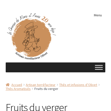
Aller
Aller
Menu
à
au
la
contenu
navigation
Accueil
Accueil
Artisan torréfacteur
Thés et infusions d’Olivet
Thés Aromatisés
Fruits du verger
A découvrir …
Éléments de cuisine
Fruits du verger