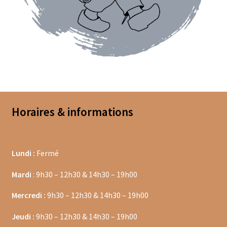
Coffrets épices
Epices en vrac
Epices curry
Mélanges d’épices en vrac
Poivres en vrac
Horaires & informations
Sels en vrac
Lundi :
Fermé
Moulins à épices
Mardi
: 9h30 – 12h30 & 14h30 – 19h00
Mélanges d’épices
Mercredi :
9h30 – 12h30 & 14h30 – 19h00
Piments
Jeudi :
9h30 – 12h30 & 14h30 – 19h00
Poivres