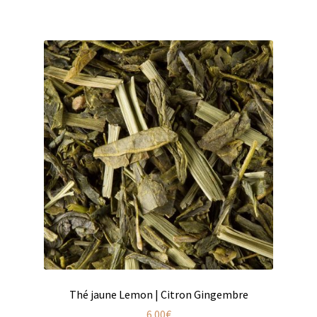
Produits pour enfant à broder
Accessoires de bain à broder
Autour de bébé à broder
Doudous à broder
Sacs et cartables à broder
Epicerie fine
Aide culinaire
Coffrets aide culinaire
Mélanges pour salade
Thé jaune Lemon | Citron Gingembre
6.00
€
Sauces et marinades