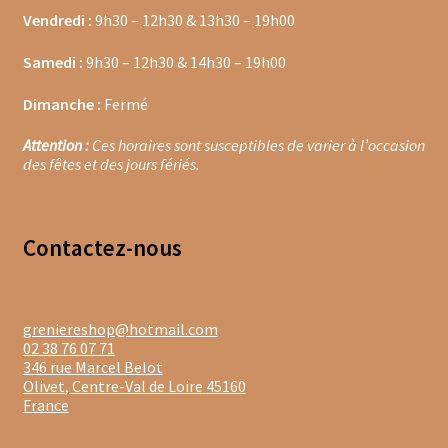
Vendredi :
9h30 – 12h30 & 13h30 – 19h00
Moulins à poivre
Samedi :
9h30 – 12h30 & 14h30 – 19h00
Sels
Dimanche :
Fermé
Moulins à sel
Attention :
Ces horaires sont susceptibles de varier à l’occasion
des fêtes et des jours fériés.
Boissons sans alcools
Gimber
Contacte
z-nous
Sirops
Waterdrop
greniereshop@hotmail.com
02 38 76 07 71
346 rue Marcel Belot
Gourmandises salées
Olivet
,
Centre-Val de Loire
45160
France
Biscuits de chambord