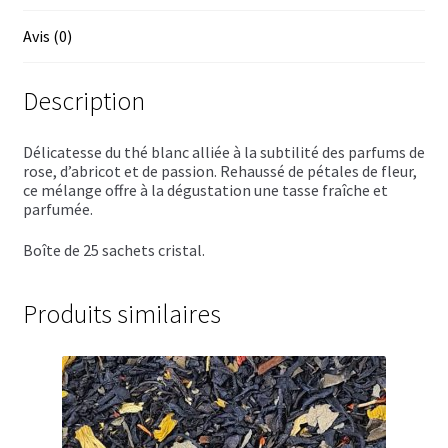
Trousses de toilette
Avis (0)
Boissons alcoolisées
Description
Bières régionales
Coffrets boissons alcoolisées
Délicatesse du thé blanc alliée à la subtilité des parfums de
rose, d’abricot et de passion. Rehaussé de pétales de fleur,
ce mélange offre à la dégustation une tasse fraîche et
Mélanges pour cocktail
parfumée.
Rhums arrangés
Boîte de 25 sachets cristal.
Vodkas
Produits similaires
Boutique du Grenier de Marie et Anaïs
Cafés aromatisés
Calendriers de l’Avent