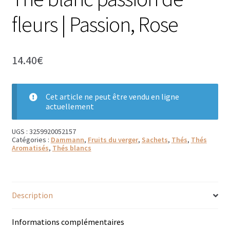
Bougies parfumées Durance
fleurs | Passion, Rose
Petites bougies Durance
14.40
€
Bougies parfumées Woodwick
Diffuseurs de parfum
Cet article ne peut être vendu en ligne
actuellement
Sachets parfumés
UGS :
3259920052157
Salle de bain
Catégories :
Dammann
,
Fruits du verger
,
Sachets
,
Thés
,
Thés
Aromatisés
,
Thés blancs
Savons solides et liquides
Savons liquides et recharges
Description
Shampoings et savons solides
Informations complémentaires