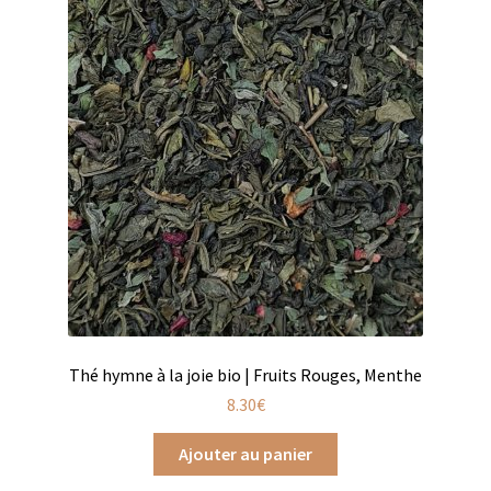
Coffrets infusions
Coffrets thés
Conditionnement de nos thés et infusions
Conditions générales de ventes et mentions légales
Contactez-nous
Diffuseurs de parfum
Enfants
Cadeaux de naissance
Thé hymne à la joie bio | Fruits Rouges, Menthe
8.30
€
Coloriages
Ajouter au panier
Jeux pour enfants