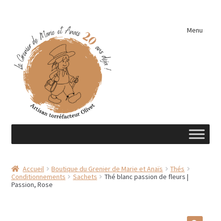
Aller
Aller
Menu
à
au
la
contenu
navigation
Accueil
Accueil
Boutique du Grenier de Marie et Anaïs
Thés
Conditionnements
Sachets
Thé blanc passion de fleurs |
A découvrir …
Passion, Rose
Éléments de cuisine