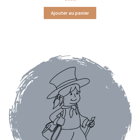
Ajouter au panier
Assaisonnements
Crayons d’assaisonnement à tailler
Crèmes balsamique
Huiles
Vinaigres
Épices
Baies
Conditionnements épices
Boîtes à épices