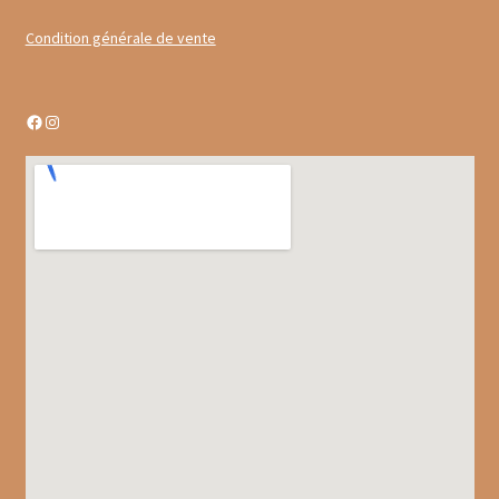
Gâteaux apéritif
Condition générale de vente
Insectes comestibles
Facebook
Instagram
Poissons
Préparations repas
Tartinables
Gourmandises sucrées
Biscuits gourmands
Chocolats
Chocolats chauds
Coffrets chocolatés