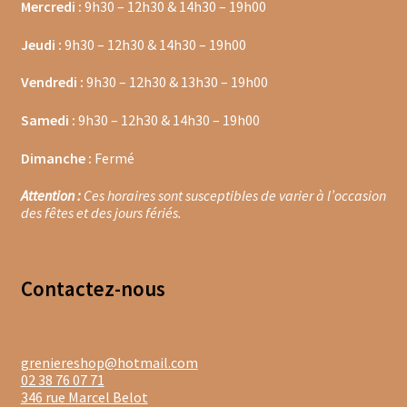
Trousses de toilette
Mercredi :
9h30 – 12h30 & 14h30 – 19h00
Jeudi :
9h30 – 12h30 & 14h30 – 19h00
Boissons alcoolisées
Vendredi :
9h30 – 12h30 & 13h30 – 19h00
Bières régionales
Samedi :
9h30 – 12h30 & 14h30 – 19h00
Coffrets boissons alcoolisées
Dimanche :
Fermé
Mélanges pour cocktail
Attention :
Ces horaires sont susceptibles de varier à l’occasion
des fêtes et des jours fériés.
Rhums arrangés
Vodkas
Contacte
z-nous
Boutique du Grenier de Marie et Anaïs
Cafés aromatisés
greniereshop@hotmail.com
02 38 76 07 71
Calendriers de l’Avent
346 rue Marcel Belot