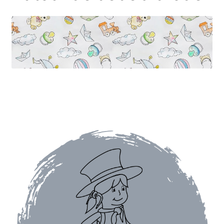
Autour de la table
Carafes à eau
Dessous de plat
Boîtes vides
Bocaux vides
Planches à découper
Chariots de courses
Parfums d’intérieur
Bougies parfumées
Bougies parfumées Durance