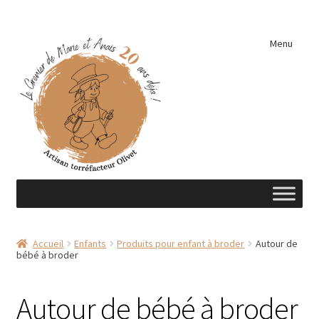
Aller
Aller
Menu
à
au
la
contenu
navigation
Accueil
Accueil
Enfants
Produits pour enfant à broder
Autour de
bébé à broder
A découvrir …
Éléments de cuisine
Autour de bébé à broder