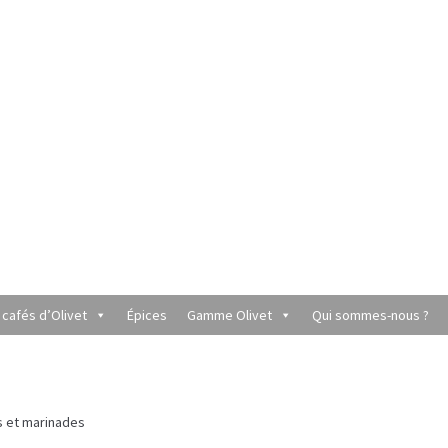
 cafés d’Olivet
Épices
Gamme Olivet
Qui sommes-nous ?
utique du Grenier de Marie et Anaïs
Cafés aromatisés
rèmes
Coffrets à offrir
Conditionnement de nos thés et infusions
 et marinades