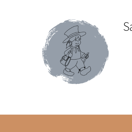
Conditions générales de ventes et mentions 
Faïence de Gien
Gamme Olivet
L’école du café
S
Mon compte
Panier
Pâtes italiennes et olive
Promotions du moment
Tablettes au chocol
Terrines et rillettes
Tisanes Absoluthé
Tote 
Qui sommes-nous ?
Contact
Blog
Accessoires
Thés Aromatisés
Types de Thés
Autour du ca
Cafés en capsules
Cafés vracs
Boîtes vides po
Mugs & tisanières
Théières en folies
Tisanièr
Marques de cafetières
Cafetières à piston
Caf