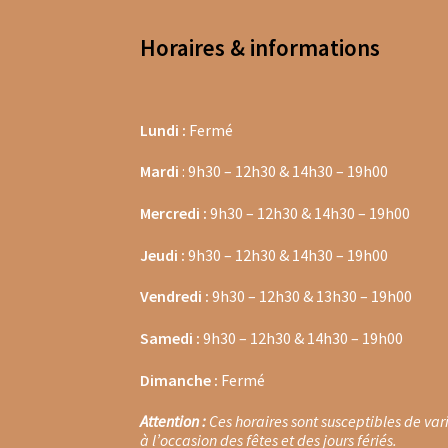
Cafetières Bodum
Machines à grains Delongh
Horaires & informations
Thés Dammann Frères boites en métal
Thés 
Sachets Terre d’Oc
Fruits du verger
Fruits ro
Lundi :
Fermé
Thés fruits exotiques
Thés gourmands
Thés 
Mardi
: 9h30 – 12h30 & 14h30 – 19h00
Mercredi :
9h30 – 12h30 & 14h30 – 19h00
Fruits rouges en sachets
Fruits rouges en vra
Jeudi :
9h30 – 12h30 & 14h30 – 19h00
Thés Les Jardins de Gaïa en sachets
Tisanes C
Vendredi :
9h30 – 12h30 & 13h30 – 19h00
Tisanes Pukka
Tisanes Terre d’Oc
Lampes d’i
Samedi :
9h30 – 12h30 & 14h30 – 19h00
Thés et infusions d’Olivet
Les thés épicés & b
Dimanche :
Fermé
Les Thés de la Pagode
Terre d’Oc
Thés Pukka
Attention :
Ces horaires sont susceptibles de var
à l’occasion des fêtes et des jours fériés.