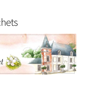
e
chets
es
s