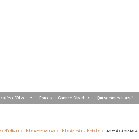
 cafés d’Olivet
Épices
Gamme Olivet
Qui sommes-nous ?
utique du Grenier de Marie et Anaïs
Cafés aromatisés
rèmes
Coffrets à offrir
Conditionnement de nos thés et infusions
ns d’Olivet
Thés Aromatisés
Thés épicés & boisés
Les thés épicés &