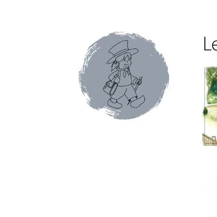
Conditions générales de ventes et mentions 
Faïence de Gien
Gamme Olivet
L’école du café
L
Mon compte
Panier
Pâtes italiennes et olive
Promotions du moment
Tablettes au chocol
Terrines et rillettes
Tisanes Absoluthé
Tote 
Qui sommes-nous ?
Contact
Blog
Accessoires
Thés Aromatisés
Types de Thés
Autour du ca
Cafés en capsules
Cafés vracs
Boîtes vides po
Mugs & tisanières
Théières en folies
Tisanièr
Marques de cafetières
Cafetières à piston
Caf