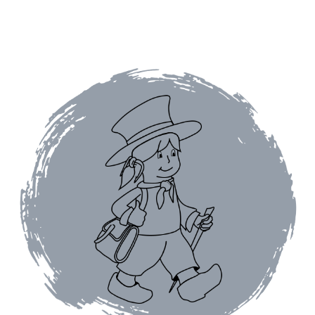
Coffrets épices
Epices en vrac
Epices curry
Mélanges d’épices en vrac
Poivres en vrac
Sels en vrac
Moulins à épices
Mélanges d’épices
Piments
Poivres