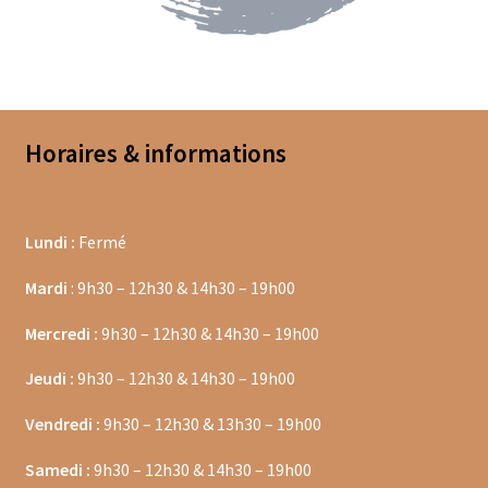
Moulins à poivre
Sels
Horaires & informations
Moulins à sel
Boissons sans alcools
Lundi :
Fermé
Gimber
Mardi
: 9h30 – 12h30 & 14h30 – 19h00
Sirops
Mercredi :
9h30 – 12h30 & 14h30 – 19h00
Waterdrop
Jeudi :
9h30 – 12h30 & 14h30 – 19h00
Gourmandises salées
Vendredi :
9h30 – 12h30 & 13h30 – 19h00
Biscuits de chambord
Samedi :
9h30 – 12h30 & 14h30 – 19h00