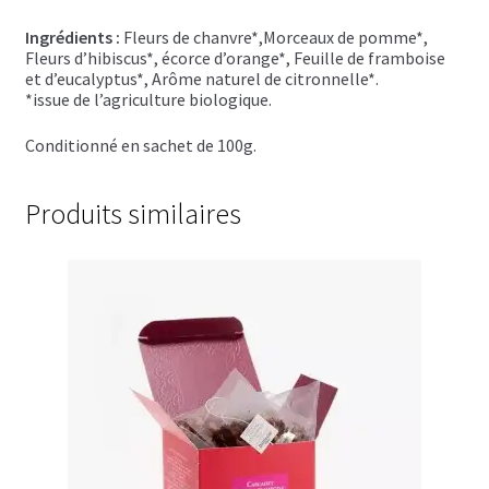
Chutneys, confits et crèmes
Ingrédients :
Fleurs de chanvre*,Morceaux de pomme*,
Fleurs d’hibiscus*, écorce d’orange*, Feuille de framboise
et d’eucalyptus*, Arôme naturel de citronnelle*.
Coffrets à offrir
*issue de l’agriculture biologique.
Coffrets épicés
Conditionné en sachet de 100g.
Coffrets de gourmandises salées
Produits similaires
Coffrets aides culinaires
Coffrets apéritifs
Coffrets de gourmandises sucrées
Coffrets chocolatés
Thés, cafés et infusions à offrir