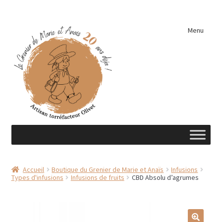
Aller
Aller
Menu
à
au
la
contenu
navigation
Accueil
Accueil
Boutique du Grenier de Marie et Anaïs
Infusions
Types d'infusions
Infusions de fruits
CBD Absolu d’agrumes
A découvrir …
Éléments de cuisine