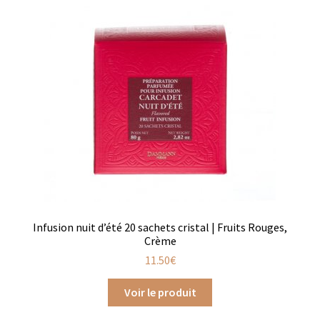
Assaisonnements
Crayons d’assaisonnement à tailler
Crèmes balsamique
Huiles
Vinaigres
Épices
Infusion nuit d’été 20 sachets cristal | Fruits Rouges,
Baies
Crème
11.50
€
Conditionnements épices
Voir le produit
Boîtes à épices