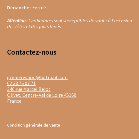
Gâteaux apéritif
Dimanche :
Fermé
Insectes comestibles
Attention :
Ces horaires sont susceptibles de varier à l’occasion
des fêtes et des jours fériés.
Poissons
Préparations repas
Contacte
z-nous
Tartinables
greniereshop@hotmail.com
Gourmandises sucrées
02 38 76 07 71
346 rue Marcel Belot
Biscuits gourmands
Olivet
,
Centre-Val de Loire
45160
France
Chocolats
Chocolats chauds
Condition générale de vente
Coffrets chocolatés