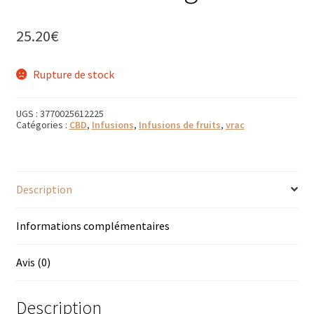
Bougies parfumées Durance
25.20
€
Petites bougies Durance
Rupture de stock
Bougies parfumées Woodwick
UGS :
3770025612225
Diffuseurs de parfum
Catégories :
CBD
,
Infusions
,
Infusions de fruits
,
vrac
Sachets parfumés
Salle de bain
Description
Savons solides et liquides
Informations complémentaires
Savons liquides et recharges
Avis (0)
Shampoings et savons solides
Description