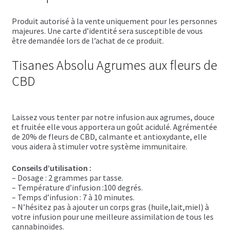
Trousses de toilette
Produit autorisé à la vente uniquement pour les personnes
Boissons alcoolisées
majeures. Une carte d’identité sera susceptible de vous
être demandée lors de l’achat de ce produit.
Bières régionales
Tisanes Absolu Agrumes aux fleurs de
Coffrets boissons alcoolisées
CBD
Mélanges pour cocktail
Laissez vous tenter par notre infusion aux agrumes, douce
Rhums arrangés
et fruitée elle vous apportera un goût acidulé. Agrémentée
de 20% de fleurs de CBD, calmante et antioxydante, elle
vous aidera à stimuler votre système immunitaire.
Vodkas
Conseils d’utilisation :
Boutique du Grenier de Marie et Anaïs
– Dosage : 2 grammes par tasse.
– Température d’infusion :100 degrés.
Cafés aromatisés
– Temps d’infusion : 7 à 10 minutes.
– N’hésitez pas à ajouter un corps gras (huile,lait,miel) à
votre infusion pour une meilleure assimilation de tous les
Calendriers de l’Avent
cannabinoïdes.