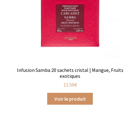
Produits pour enfant à broder
Accessoires de bain à broder
Autour de bébé à broder
Doudous à broder
Sacs et cartables à broder
Infusion Samba 20 sachets cristal | Mangue, Fruits
exotiques
Epicerie fine
11.50
€
Aide culinaire
Voir le produit
Coffrets aide culinaire
Mélanges pour salade
Sauces et marinades