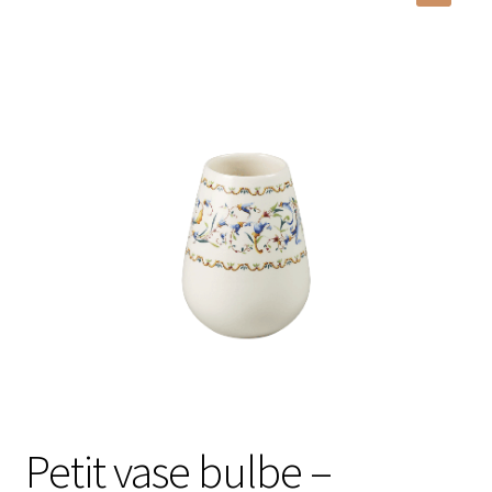
Autour de la table
🔍
Carafes à eau
Dessous de plat
Boîtes vides
Bocaux vides
Planches à découper
Chariots de courses
Parfums d’intérieur
Bougies parfumées
Petit vase bulbe –
Bougies parfumées Durance