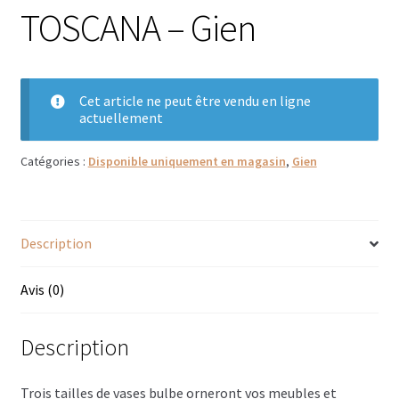
TOSCANA – Gien
Bougies parfumées Durance
Petites bougies Durance
Cet article ne peut être vendu en ligne
Bougies parfumées Woodwick
actuellement
Diffuseurs de parfum
Catégories :
Disponible uniquement en magasin
,
Gien
Sachets parfumés
Salle de bain
Description
Savons solides et liquides
Avis (0)
Savons liquides et recharges
Description
Shampoings et savons solides
Trois tailles de vases bulbe orneront vos meubles et