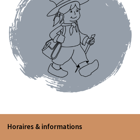
Assaisonnements
Crayons d’assaisonnement à tailler
Crèmes balsamique
Huiles
Vinaigres
Épices
Baies
Conditionnements épices
Horaires & informations
Boîtes à épices