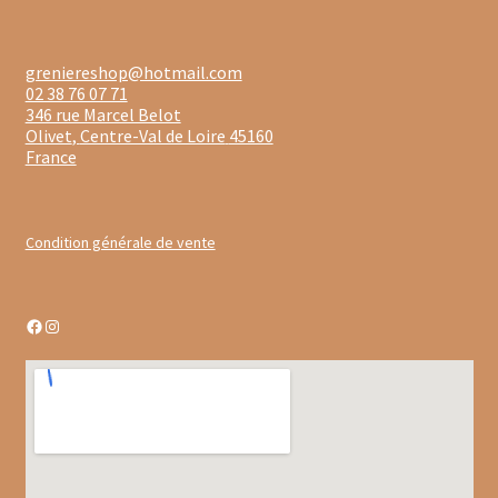
Moulins à poivre
greniereshop@hotmail.com
02 38 76 07 71
Sels
346 rue Marcel Belot
Olivet
,
Centre-Val de Loire
45160
Moulins à sel
France
Boissons sans alcools
Condition générale de vente
Gimber
Sirops
Facebook
Instagram
Waterdrop
Gourmandises salées
Biscuits de chambord