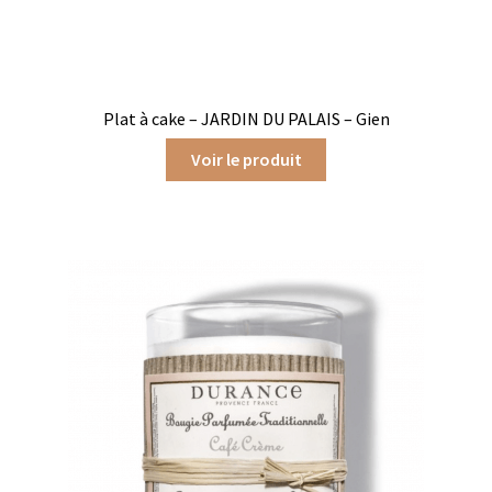
Chutneys, confits et crèmes
Coffrets à offrir
Plat à cake – JARDIN DU PALAIS – Gien
Coffrets épicés
Voir le produit
Coffrets de gourmandises salées
Coffrets aides culinaires
Coffrets apéritifs
Coffrets de gourmandises sucrées
Coffrets chocolatés
Thés, cafés et infusions à offrir