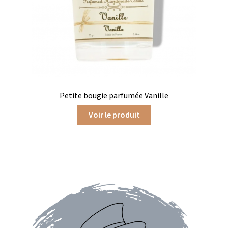
Produits pour enfant à broder
Accessoires de bain à broder
Autour de bébé à broder
Doudous à broder
Petite bougie parfumée Vanille
Sacs et cartables à broder
Voir le produit
Epicerie fine
Aide culinaire
Coffrets aide culinaire
Mélanges pour salade
Sauces et marinades