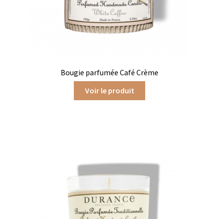
Coffrets infusions
Coffrets thés
Conditionnement de nos thés et infusions
Conditions générales de ventes et mentions légales
Bougie parfumée Café Crème
Voir le produit
Contactez-nous
Diffuseurs de parfum
Enfants
Cadeaux de naissance
Coloriages
Jeux pour enfants