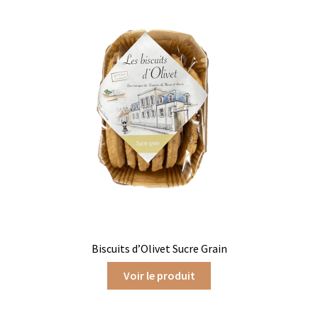
Tablettes chocolat blanc
Terrines et rillettes
Tisanes Absoluthé
Tote bag Olivet
Types de cafés
Cafés bios
Cafés corsés
Cafés corsés en capsules
Biscuits d’Olivet Sucre Grain
Voir le produit
Cafés corsés en vracs
Cafés demi-doux