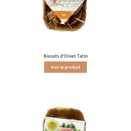
Gâteaux apéritif
Insectes comestibles
Poissons
Préparations repas
Biscuits d’Olivet Tatin
Tartinables
Voir le produit
Gourmandises sucrées
Biscuits gourmands
Chocolats
Chocolats chauds
Coffrets chocolatés