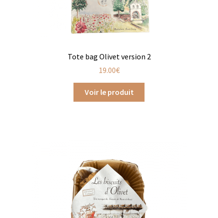
Moulins à poivre
Sels
Tote bag Olivet version 2
Moulins à sel
19.00
€
Boissons sans alcools
Voir le produit
Gimber
Sirops
Waterdrop
Gourmandises salées
Biscuits de chambord