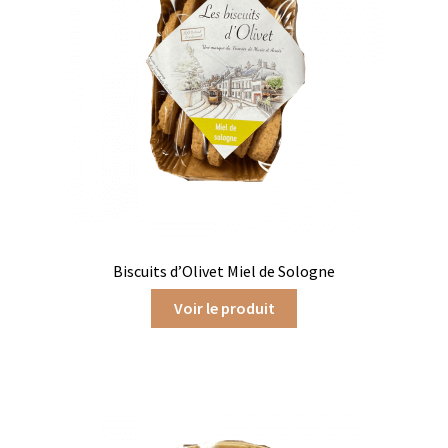
Confitures aux fruits rouges
Confitures à offrir
Confitures de fleurs
Miels locaux
Pâtes à tartiner
Faïence de Gien
Biscuits d’Olivet Miel de Sologne
Gamme Olivet
Voir le produit
L’école du café
L’école du thé
Les biscuits d’Olivet