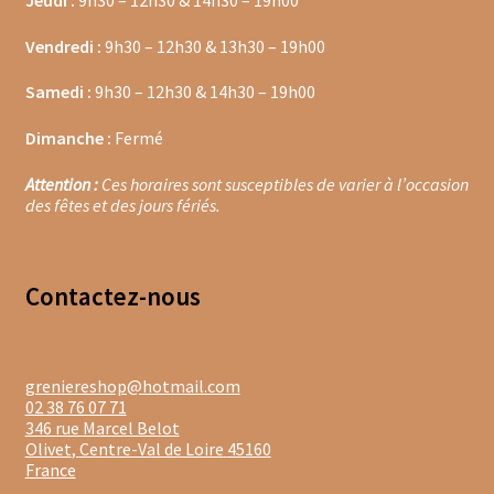
Jeudi :
9h30 – 12h30 & 14h30 – 19h00
Cafés en capsules
Vendredi :
9h30 – 12h30 & 13h30 – 19h00
Cafés vracs
Samedi :
9h30 – 12h30 & 14h30 – 19h00
Boîtes vides pour thés et infusions
Dimanche :
Fermé
Attention :
Ces horaires sont susceptibles de varier à l’occasion
Infuseurs pour thés et infusions
des fêtes et des jours fériés.
Les isothermes
Contacte
z-nous
Mugs & tisanières
Théières en folies
greniereshop@hotmail.com
Tisanières
02 38 76 07 71
346 rue Marcel Belot
Bouteilles et mugs isothermes
Olivet
,
Centre-Val de Loire
45160
France