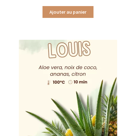
Ajouter au panier
Assaisonnements
Crayons d’assaisonnement à tailler
Crèmes balsamique
Huiles
Vinaigres
Épices
Baies
Conditionnements épices
Boîtes à épices