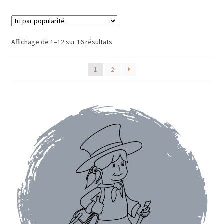
Cafés demi-doux en capsules
Cafés demi-doux en vrac
Trié
Affichage de 1–12 sur 16 résultats
par
popularité
Cafés doux
1
2
Cafés doux en vrac
Décaféinés
Validation de la commande
Qui sommes-nous ?
Contact
Blog