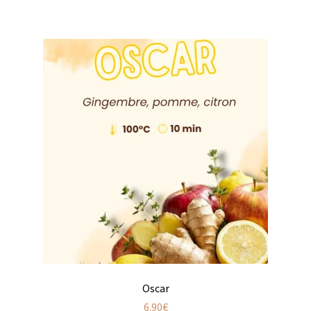
Produits pour enfant à broder
Accessoires de bain à broder
Autour de bébé à broder
Doudous à broder
Sacs et cartables à broder
Epicerie fine
Aide culinaire
Coffrets aide culinaire
Mélanges pour salade
Oscar
6.90
€
Sauces et marinades