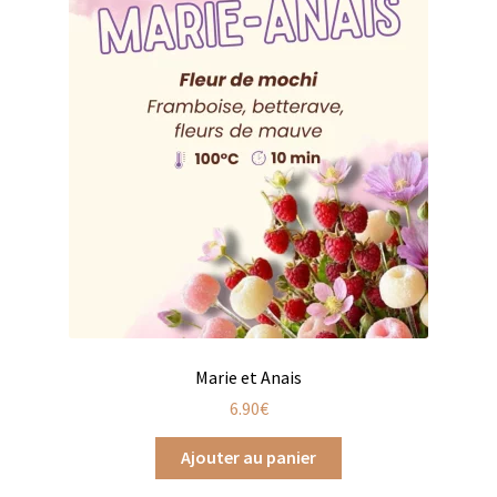
Coffrets infusions
Coffrets thés
Conditionnement de nos thés et infusions
Conditions générales de ventes et mentions légales
Contactez-nous
Diffuseurs de parfum
Enfants
Cadeaux de naissance
Marie et Anais
6.90
€
Coloriages
Ajouter au panier
Jeux pour enfants