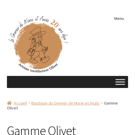
Aller
Aller
Menu
à
au
la
contenu
navigation
Accueil
Accueil
Boutique du Grenier de Marie et Anaïs
Gamme
Olivet
A découvrir …
Éléments de cuisine
Gamme Olivet