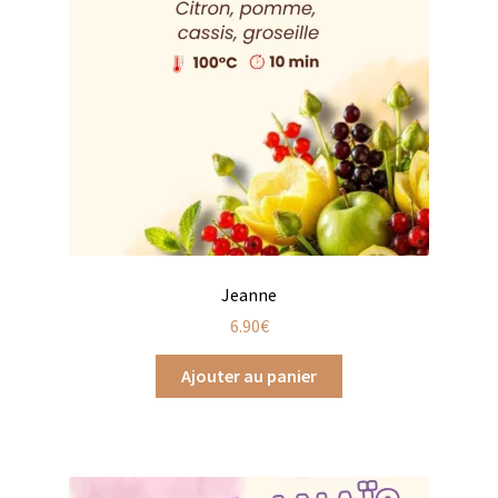
Chutneys, confits et crèmes
Coffrets à offrir
Coffrets épicés
Coffrets de gourmandises salées
Coffrets aides culinaires
Coffrets apéritifs
Jeanne
6.90
€
Coffrets de gourmandises sucrées
Ajouter au panier
Coffrets chocolatés
Thés, cafés et infusions à offrir