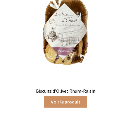
Les infusions fruitées d’Olivet
Mon compte
Panier
Pâtes italiennes et olivetaines
Politique de confidentialité
Produits locaux
Biscuits d’Olivet Rhum-Raisin
Promotions du moment
Voir le produit
Tablettes au chocolat noir
Tablettes chocolat au lait