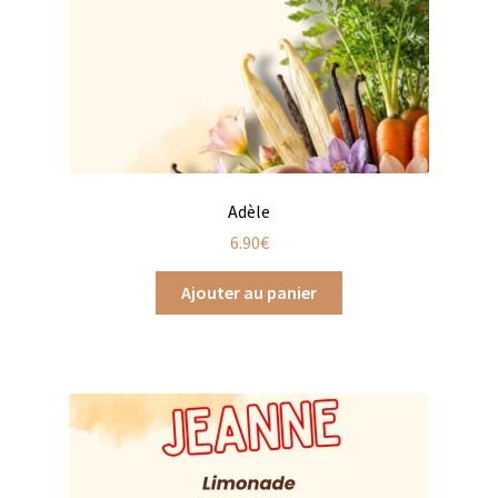
Trousses de toilette
Boissons alcoolisées
Bières régionales
Coffrets boissons alcoolisées
Adèle
Mélanges pour cocktail
6.90
€
Rhums arrangés
Ajouter au panier
Vodkas
Boutique du Grenier de Marie et Anaïs
Cafés aromatisés
Calendriers de l’Avent