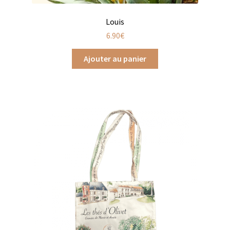
Coffrets épices
Louis
Epices en vrac
6.90
€
Ajouter au panier
Epices curry
Mélanges d’épices en vrac
Poivres en vrac
Sels en vrac
Moulins à épices
Mélanges d’épices
Piments
Poivres