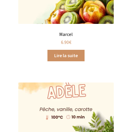
Bougies parfumées Durance
Petites bougies Durance
Marcel
Bougies parfumées Woodwick
6.90
€
Diffuseurs de parfum
Lire la suite
Sachets parfumés
Salle de bain
Savons solides et liquides
Savons liquides et recharges
Shampoings et savons solides