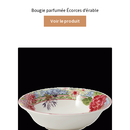
Chutneys, confits et crèmes
Bougie parfumée Écorces d’érable
Voir le produit
Coffrets à offrir
Coffrets épicés
Coffrets de gourmandises salées
Coffrets aides culinaires
Coffrets apéritifs
Coffrets de gourmandises sucrées
Coffrets chocolatés
Thés, cafés et infusions à offrir