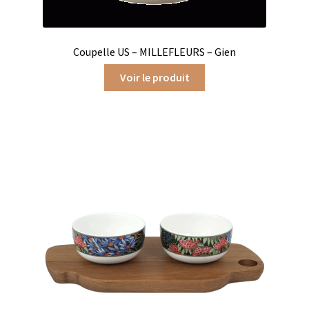
Coffrets infusions
Coffrets thés
Coupelle US – MILLEFLEURS – Gien
Conditionnement de nos thés et infusions
Voir le produit
Conditions générales de ventes et mentions légales
Contactez-nous
Diffuseurs de parfum
Enfants
Cadeaux de naissance
Coloriages
Jeux pour enfants