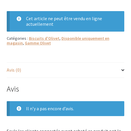
Bougies parfumées Durance
Cet article ne peut être vendu en ligne
Petites bougies Durance
actuellement
Bougies parfumées Woodwick
Catégories :
Biscuits d'Olivet
,
Disponible uniquement en
magasin
,
Gamme Olivet
Diffuseurs de parfum
Sachets parfumés
Avis (0)
Salle de bain
Avis
Savons solides et liquides
Savons liquides et recharges
Il n’y a pas encore d’avis.
Shampoings et savons solides
Seuls les clients connectés ayant acheté ce produit ont la