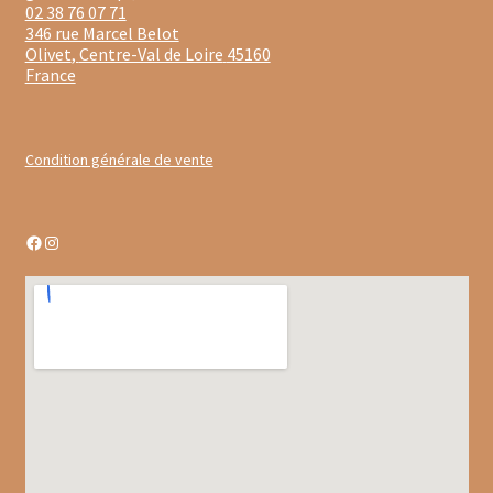
02 38 76 07 71
346 rue Marcel Belot
Moulins à poivre
Olivet
,
Centre-Val de Loire
45160
France
Sels
Moulins à sel
Condition générale de vente
Boissons sans alcools
Facebook
Instagram
Gimber
Sirops
Waterdrop
Gourmandises salées
Biscuits de chambord