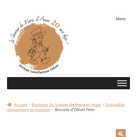
Aller
Aller
Menu
à
au
la
contenu
navigation
Accueil
Accueil
Boutique du Grenier de Marie et Anaïs
Disponible
uniquement en magasin
Biscuits d’Olivet Tatin
A découvrir …
Éléments de cuisine