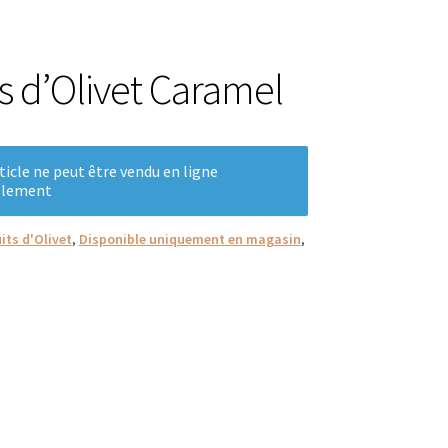
e
ts d’Olivet Caramel
ticle ne peut être vendu en ligne
llement
its d'Olivet
,
Disponible uniquement en magasin
,
es
s