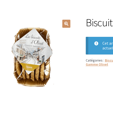
légales
Contactez-nous
Diffuseurs de parfum
Enfants
Epicerie fin
L’école du thé
Les biscuits d’Olivet
Les infusions fruitées d’Olivet
Biscui
taines
Politique de confidentialité
Produits locaux
🔍
at noir
Tablettes chocolat au lait
Tablettes chocolat blanc
Cet ar
actue
bag Olivet
Types de cafés
Validation de la commande
 thés et tisanes
Coffrets thés
Les infusions
Marques de thés
Catégories :
Biscu
Gamme Olivet
fé
Conditionnements de nos cafés
Machines à café
Boîtes à café
ur thés et infusions
Infuseurs pour thés et infusions
Les isotherm
es
Bouteilles et mugs isothermes
Canettes isothermes
Cafetière
etières italiennes
Machines à grains
Cafetières Bialetti