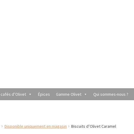
 cafés d’Olivet
Épices
Gamme Olivet
Qui sommes-nous ?
utique du Grenier de Marie et Anaïs
Cafés aromatisés
rèmes
Coffrets à offrir
Conditionnement de nos thés et infusions
Disponible uniquement en magasin
Biscuits d’Olivet Caramel