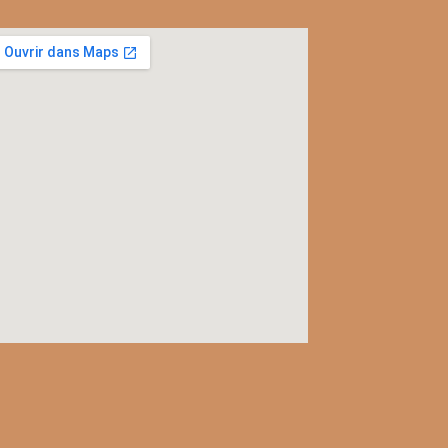
l
c
rac
ver