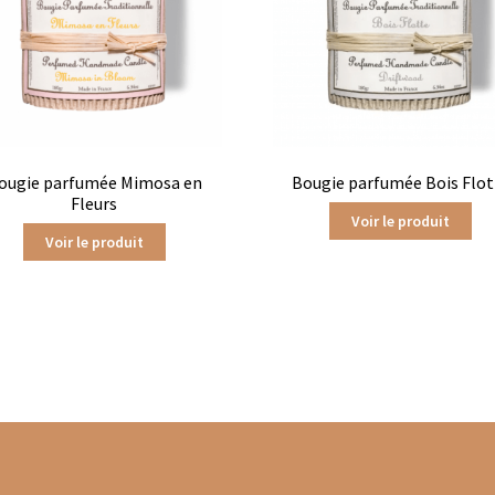
Gaïa en vrac
Les Thés de la Pagode en sachets
s infusions
Tisanes Bios
Tisanes fruitées
Tisanes glacées
hés d’origine biologique
Thés glacés
Thés noirs
Thés oolongs
Frères
Tisanes aux plantes Dammann Frères
ougie parfumée Mimosa en
Bougie parfumée Bois Flot
Fleurs
afé
Thés agrumes boîtes en métal
Thés agrumes en sachets
Voir le produit
Voir le produit
Thés bios en vrac
Thés bios Les Jardins de Gaïa
Jardins de Gaïa
Thés blancs en sachet
Thés blancs en vrac
hés fruits exotiques en sachets
Thés fruits exotiques en vracs
en vrac
Thés menthe & végétal en sachets
Thés natures en sache
étal
Thés noirs en sachets
Thés noirs en vrac