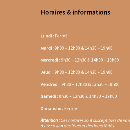
Thés noirs Christine Dattner
Thés verts Chri
Horaires & informations
Thés verts Dammann Frère en sachets
Thés 
Thés noirs Dammann Frères en vrac
Thés ool
Lundi :
Fermé
Thés oolongs en sachets
Thés oolongs en vr
Mardi
: 9h30 – 12h30 & 14h30 – 19h00
Mercredi :
9h30 – 12h30 & 14h30 – 19h00
Thés verts en sachets
Thés verts en vrac
Thés
Jeudi :
9h30 – 12h30 & 14h30 – 19h00
Tisanes aux plantes
Tisanes glacées en vrac
T
Vendredi :
9h30 – 12h30 & 13h30 – 19h00
Tisanes aux plantes Provence d’Antan
Tisane
Samedi :
9h30 – 12h30 & 14h30 – 19h00
Tisanes santé & bien être Provence d’Antan
T
Dimanche :
Fermé
Tisanes bios Laboratoire Romon Nature
Tisa
Attention :
Ces horaires sont susceptibles de var
à l’occasion des fêtes et des jours fériés.
Tisanes santé & bien être Laboratoire Romo