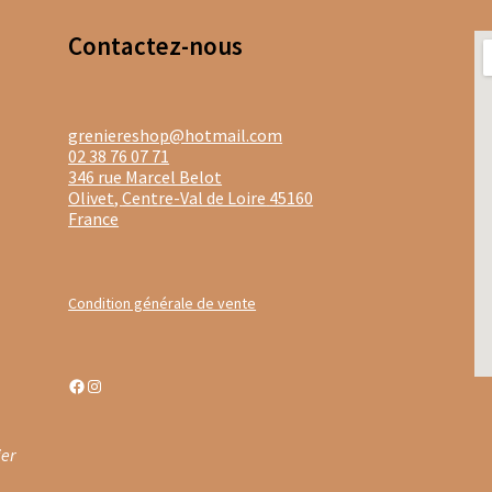
stine Dattner
Thés noirs Dammann Frère en sachets
Contacte
z-nous
noirs Dammann Frères boites en métal
Thés verts boites en méta
ongs Dammann Frère en vracs
Thés verts Dammann Frères en vra
greniereshop@hotmail.com
02 38 76 07 71
346 rue Marcel Belot
ac
Thés sombres en vrac
Thés verts boîtes en métal
Olivet
,
Centre-Val de Loire
45160
France
 verts Les Jardins de Gaïa en sachets
Tisanes aux fleurs de CBD
isanes santé & bien être
Tisanes simples
Tisanes aux plantes en v
Condition générale de vente
s fruitées Provence d’Antan
Facebook
Instagram
isanes bios en bouteille et boîte métal
Tisanes bios en sachets
nes fruitées Laboratoire Romon Nature
ier
n Nature
Tisanes simples Laboratoire Romon Nature
Tisanes d’hi