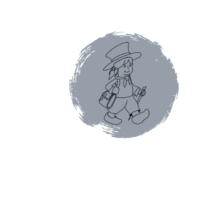
Conditions générales de ventes et mentions 
Faïence de Gien
Gamme Olivet
L’école du café
Mon compte
Panier
Pâtes italiennes et olive
Promotions du moment
Tablettes au chocol
Terrines et rillettes
Tisanes Absoluthé
Tote 
Qui sommes-nous ?
Contact
Blog
Accessoires
Thés Aromatisés
Types de Thés
Autour du ca
Cafés en capsules
Cafés vracs
Boîtes vides po
Mugs & tisanières
Théières en folies
Tisanièr
Marques de cafetières
Cafetières à piston
Caf