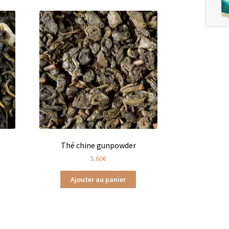
Thé chine gunpowder
5.60
€
Ajouter au panier
ts