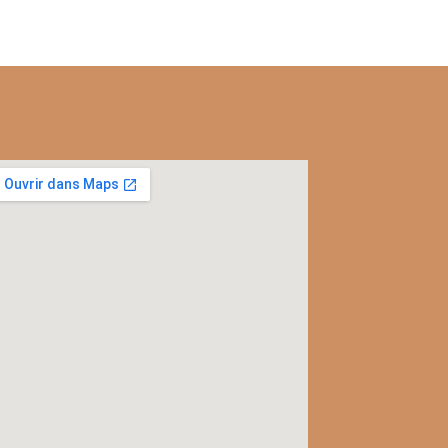
l
c
rac
ver