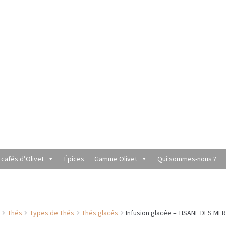
 cafés d’Olivet
Épices
Gamme Olivet
Qui sommes-nous ?
utique du Grenier de Marie et Anaïs
Cafés aromatisés
rèmes
Coffrets à offrir
Conditionnement de nos thés et infusions
Thés
Types de Thés
Thés glacés
Infusion glacée – TISANE DES ME