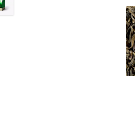
Thés Les Jardins de Gaïa
Thés Les Jardins de 
Les Thés de la Pagode en sachets vrac
Marque
Types de tisanes
Matés en vrac
Thés blancs
T
Thés sombres
Thés verts
Rooibos Dammann 
Tisanes fruitées Dammann Frères
Tasses à c
Thés agrumes en vracs
Thés bios en sachets
Thés noirs Les Jardins de Gaïa
Thés verts Les 
Thés fleuris en sachets
Thés fleuris en vrac
T
Thés gourmands en sachets
Thés gourmands 
Thés natures en vracs
Thés noirs boîtes en m