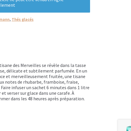
llement
mann
,
Thés glacés
 tisane des Merveilles se révèle dans la tasse
e, délicate et subtilement parfumée. En un
tan
uce et merveilleusement fruitée, une tisane
aux notes de rhubarbe, framboise, fraise,
. Faire infuser un sachet 6 minutes dans 1 litre
r et verser sur glace dans une carafe. À
mmer dans les 48 heures après préparation.