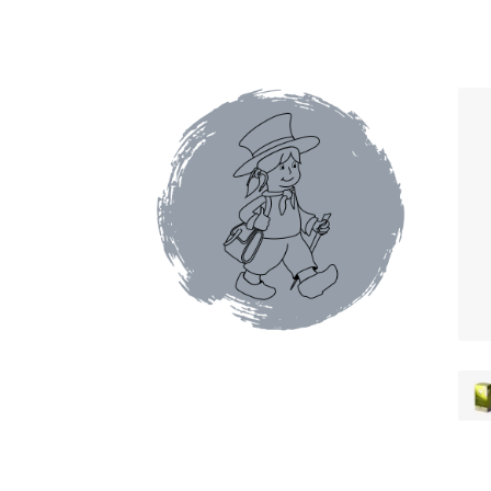
Conditions générales de ventes et mentions 
Faïence de Gien
Gamme Olivet
L’école du café
Mon compte
Panier
Pâtes italiennes et olive
Promotions du moment
Tablettes au chocol
Terrines et rillettes
Tisanes Absoluthé
Tote 
Qui sommes-nous ?
Contact
Blog
Accessoires
Thés Aromatisés
Types de Thés
Autour du ca
Cafés en capsules
Cafés vracs
Boîtes vides po
Mugs & tisanières
Théières en folies
Tisanièr
Marques de cafetières
Cafetières à piston
Caf