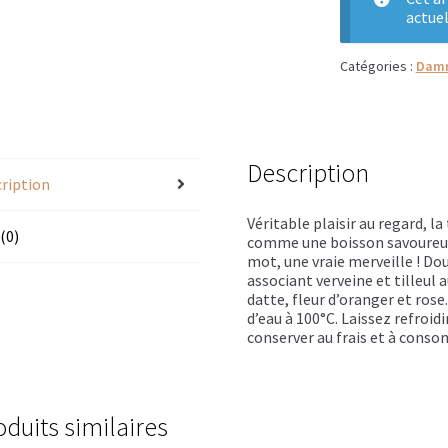
actue
i
Coffrets Dammann Frères
Thés Dammann frère en sachets
Catégories :
Dam
Dammann frères en vracs
Thés glacés
Coffrets Terre d’Oc
uges
Thés Agrumes
Thés épicés & boisés
Thés fleuris
menthe & végétal
Thés natures
Fruits du verger en vrac
Description
ription
cs
Thés fruits rouges en sachets
Laboratoire Romon Nature
Véritable plaisir au regard, la
 (0)
comme une boisson savoureus
hristine Dattner
Tisanes Dammann Frères
Tisanes Provence d’An
mot, une vraie merveille ! Do
associant verveine et tilleul 
datte, fleur d’oranger et rose
ntérieur
Trousses et pochettes
Les cafés d’Olivet
Maison
d’eau à 100°C. Laissez refroidi
conserver au frais et à conso
oisés en sachets
Les thés épicés & boisés en vracs
Thés absoluthé
Thés Christine Dattner
Thés Dammann Frères
oduits similaires