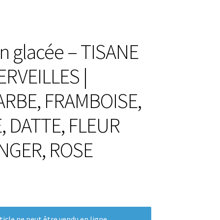
e
on glacée – TISANE
RVEILLES |
RBE, FRAMBOISE,
, DATTE, FLEUR
NGER, ROSE
es
s
ticle ne peut être vendu en ligne