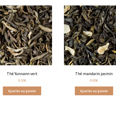
Gaïa en vrac
Les Thés de la Pagode en sachets
s infusions
Tisanes Bios
Tisanes fruitées
Tisanes glacées
hés d’origine biologique
Thés glacés
Thés noirs
Thés oolongs
Frères
Tisanes aux plantes Dammann Frères
afé
Thés agrumes boîtes en métal
Thés agrumes en sachets
Thés bios en vrac
Thés bios Les Jardins de Gaïa
Jardins de Gaïa
Thés blancs en sachet
Thés blancs en vrac
Thé Yunnann vert
Thé mandarin jasmin
8.50
€
6.00
€
hés fruits exotiques en sachets
Thés fruits exotiques en vracs
Ajouter au panier
Ajouter au panier
en vrac
Thés menthe & végétal en sachets
Thés natures en sache
étal
Thés noirs en sachets
Thés noirs en vrac