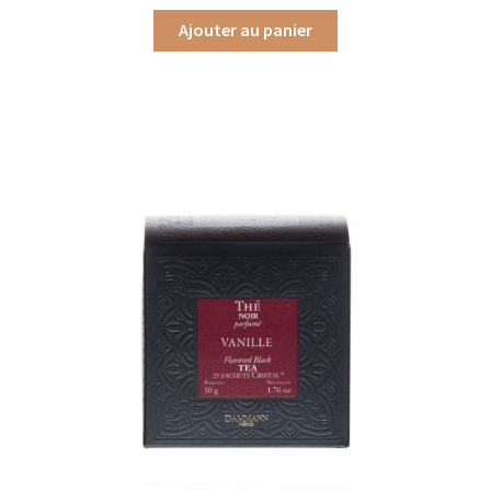
Produits pour enfant à broder
Ajouter au panier
Accessoires de bain à broder
Autour de bébé à broder
Doudous à broder
Sacs et cartables à broder
Epicerie fine
Aide culinaire
Coffrets aide culinaire
Mélanges pour salade
Sauces et marinades