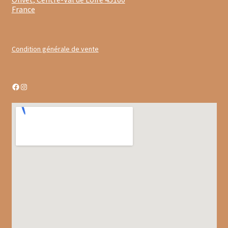
Gâteaux apéritif
France
Insectes comestibles
Condition générale de vente
Poissons
Préparations repas
Facebook
Instagram
Tartinables
Gourmandises sucrées
Biscuits gourmands
Chocolats
Chocolats chauds
Coffrets chocolatés