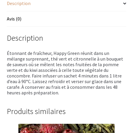
Trousses de toilette
Description
Boissons alcoolisées
Avis (0)
Bières régionales
Description
Coffrets boissons alcoolisées
Étonnant de fraîcheur, Happy Green réunit dans un
Mélanges pour cocktail
mélange surprenant, thé vert et citronnelle à un bouquet
de saveurs où se mêlent les notes fruitées de la pomme
verte et du kiwi associées à celle toute végétale du
Rhums arrangés
concombre. Faire infuser un sachet 4 minutes dans 1 litre
d’eau à 90°C. Laissez refroidir et verser sur glace dans une
Vodkas
carafe. À conserver au frais et à consommer dans les 48
heures après préparation.
Boutique du Grenier de Marie et Anaïs
Produits similaires
Cafés aromatisés
Calendriers de l’Avent