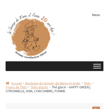
Aller
Aller
Menu
à
au
la
contenu
navigation
Accueil
Accueil
Boutique du Grenier de Marie et Anaïs
Thés
Types de Thés
Thés glacés
Thé glacé – HAPPY GREEN |
A découvrir …
CITRONNELLE, KIWI, CONCOMBRE, POMME
Éléments de cuisine