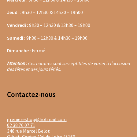
Jeudi :
9h30 – 12h30 & 14h30 – 19h00
Moulins à poivre
Vendredi :
9h30 – 12h30 & 13h30 – 19h00
Sels
Samedi :
9h30 – 12h30 & 14h30 – 19h00
Moulins à sel
Dimanche :
Fermé
Boissons sans alcools
Attention :
Ces horaires sont susceptibles de varier à l’occasion
des fêtes et des jours fériés.
Gimber
Sirops
Contacte
z-nous
Waterdrop
Gourmandises salées
greniereshop@hotmail.com
02 38 76 07 71
Biscuits de chambord
346 rue Marcel Belot
Olivet
,
Centre-Val de Loire
45160