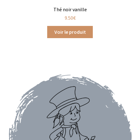
Thé noir vanille
Assaisonnements
9.50
€
Crayons d’assaisonnement à tailler
Voir le produit
Crèmes balsamique
Huiles
Vinaigres
Épices
Baies
Conditionnements épices
Boîtes à épices