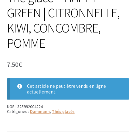
GREEN | CITRONNELLE,
Bougies parfumées Durance
KIWI, CONCOMBRE,
Petites bougies Durance
Bougies parfumées Woodwick
POMME
Diffuseurs de parfum
7.50
€
Sachets parfumés
Salle de bain
Cet article ne peut être vendu en ligne
actuellement
Savons solides et liquides
UGS :
325992004224
Savons liquides et recharges
Catégories :
Dammann
,
Thés glacés
Shampoings et savons solides