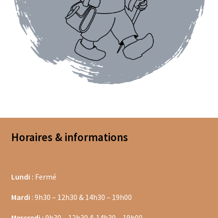
Coffrets épices
Epices en vrac
Epices curry
Mélanges d’épices en vrac
Poivres en vrac
Sels en vrac
Horaires & informations
Moulins à épices
Mélanges d’épices
Lundi :
Fermé
Piments
Mardi
: 9h30 – 12h30 & 14h30 – 19h00
Poivres
Mercredi :
9h30 – 12h30 & 14h30 – 19h00