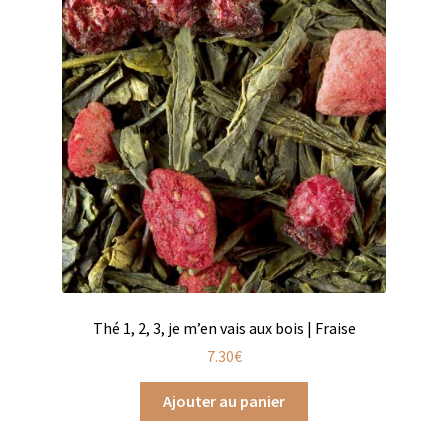
Chutneys, confits et crèmes
Coffrets à offrir
Coffrets épicés
Coffrets de gourmandises salées
Coffrets aides culinaires
Coffrets apéritifs
Coffrets de gourmandises sucrées
Thé 1, 2, 3, je m’en vais aux bois | Fraise
7.30
€
Coffrets chocolatés
Ajouter au panier
Thés, cafés et infusions à offrir