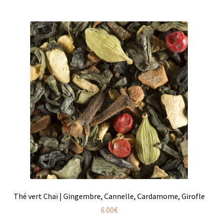
Coffrets infusions
Coffrets thés
Conditionnement de nos thés et infusions
Conditions générales de ventes et mentions légales
Contactez-nous
Diffuseurs de parfum
Enfants
Cadeaux de naissance
Coloriages
Thé vert Chaï | Gingembre, Cannelle, Cardamome, Girofle
Jeux pour enfants
6.00
€