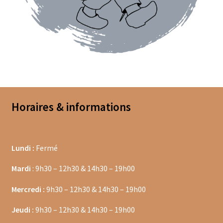
Coffrets épices
Epices en vrac
Epices curry
Mélanges d’épices en vrac
Poivres en vrac
Horaires & informations
Sels en vrac
Lundi :
Fermé
Moulins à épices
Mardi
: 9h30 – 12h30 & 14h30 – 19h00
Mélanges d’épices
Mercredi :
9h30 – 12h30 & 14h30 – 19h00
Piments
Jeudi :
9h30 – 12h30 & 14h30 – 19h00
Poivres