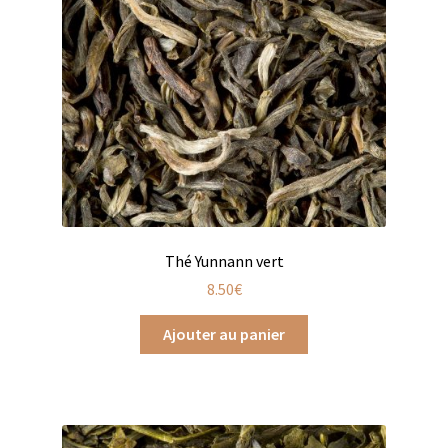
Chutneys, confits et crèmes
Coffrets à offrir
Coffrets épicés
Coffrets de gourmandises salées
Coffrets aides culinaires
Thé Yunnann vert
Coffrets apéritifs
8.50
€
Coffrets de gourmandises sucrées
Ajouter au panier
Coffrets chocolatés
Thés, cafés et infusions à offrir