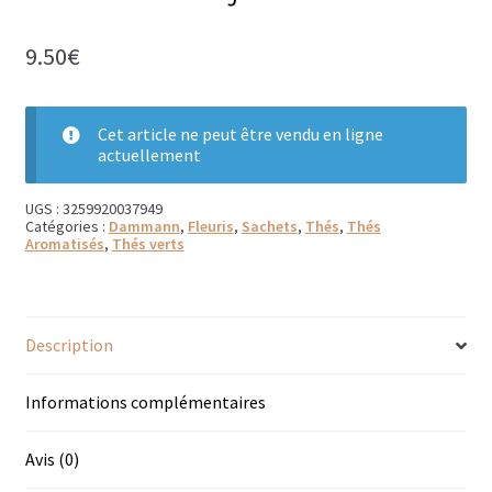
Bougies parfumées Durance
9.50
€
Petites bougies Durance
Cet article ne peut être vendu en ligne
Bougies parfumées Woodwick
actuellement
Diffuseurs de parfum
UGS :
3259920037949
Catégories :
Dammann
,
Fleuris
,
Sachets
,
Thés
,
Thés
Sachets parfumés
Aromatisés
,
Thés verts
Salle de bain
Savons solides et liquides
Description
Savons liquides et recharges
Informations complémentaires
Shampoings et savons solides
Avis (0)