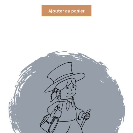
Ajouter au panier
Assaisonnements
Crayons d’assaisonnement à tailler
Crèmes balsamique
Huiles
Vinaigres
Épices
Baies
Conditionnements épices
Boîtes à épices