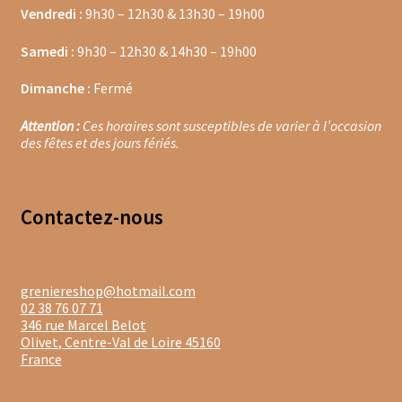
Vendredi :
9h30 – 12h30 & 13h30 – 19h00
Moulins à poivre
Samedi :
9h30 – 12h30 & 14h30 – 19h00
Sels
Dimanche :
Fermé
Moulins à sel
Attention :
Ces horaires sont susceptibles de varier à l’occasion
des fêtes et des jours fériés.
Boissons sans alcools
Gimber
Contacte
z-nous
Sirops
greniereshop@hotmail.com
Waterdrop
02 38 76 07 71
346 rue Marcel Belot
Gourmandises salées
Olivet
,
Centre-Val de Loire
45160
France
Biscuits de chambord