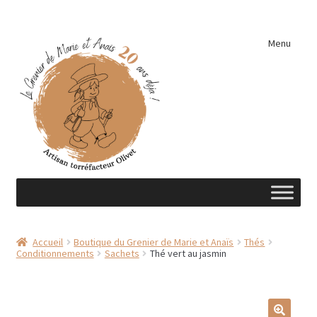
Aller
Aller
Menu
à
au
la
contenu
navigation
Accueil
Accueil
Boutique du Grenier de Marie et Anaïs
Thés
Conditionnements
Sachets
Thé vert au jasmin
A découvrir …
Éléments de cuisine