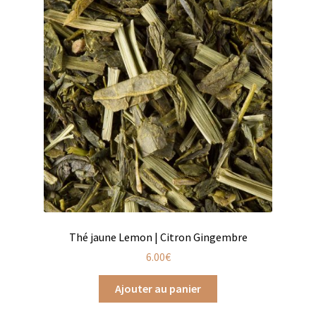
Coffrets infusions
Coffrets thés
Conditionnement de nos thés et infusions
Conditions générales de ventes et mentions légales
Contactez-nous
Diffuseurs de parfum
Enfants
Cadeaux de naissance
Thé jaune Lemon | Citron Gingembre
6.00
€
Coloriages
Ajouter au panier
Jeux pour enfants