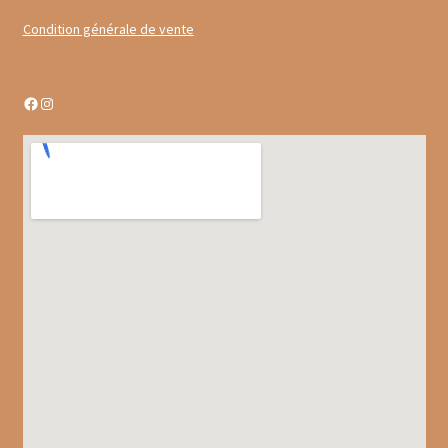
Gâteaux apéritif
Condition générale de vente
Insectes comestibles
Facebook
Instagram
Poissons
Préparations repas
Tartinables
Gourmandises sucrées
Biscuits gourmands
Chocolats
Chocolats chauds
Coffrets chocolatés