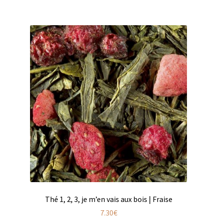
Produits pour enfant à broder
Accessoires de bain à broder
Autour de bébé à broder
Doudous à broder
Sacs et cartables à broder
Epicerie fine
Aide culinaire
Coffrets aide culinaire
Mélanges pour salade
Thé 1, 2, 3, je m’en vais aux bois | Fraise
7.30
€
Sauces et marinades