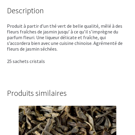
Trousses de toilette
Description
Boissons alcoolisées
Produit à partir d’un thé vert de belle qualité, mêlé à des
Bières régionales
fleurs fraîches de jasmin jusqu’ à ce qu’il s’imprègne du
parfum fleuri. Une liqueur délicate et fraîche, qui
s’accordera bien avec une cuisine chinoise. Agrémenté de
Coffrets boissons alcoolisées
fleurs de jasmin séchées.
Mélanges pour cocktail
25 sachets cristals
Rhums arrangés
Vodkas
Produits similaires
Boutique du Grenier de Marie et Anaïs
Cafés aromatisés
Calendriers de l’Avent