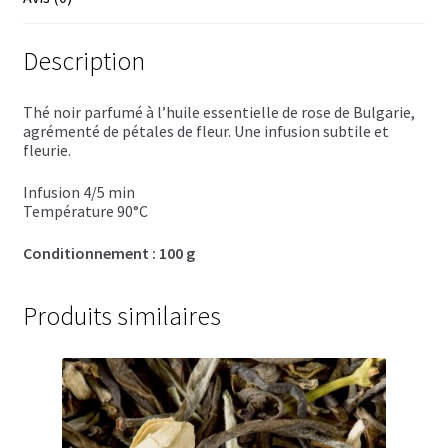
Trousses de toilette
Boissons alcoolisées
Description
Bières régionales
Thé noir parfumé à l’huile essentielle de rose de Bulgarie,
agrémenté de pétales de fleur. Une infusion subtile et
Coffrets boissons alcoolisées
fleurie.
Infusion 4/5 min
Mélanges pour cocktail
Température 90°C
Rhums arrangés
Conditionnement : 100 g
Vodkas
Produits similaires
Boutique du Grenier de Marie et Anaïs
Cafés aromatisés
Calendriers de l’Avent