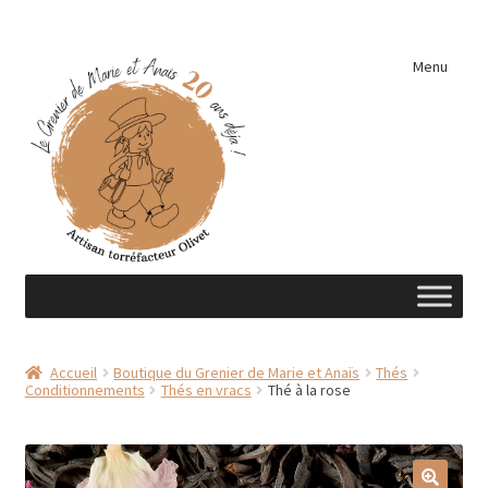
Aller
Aller
Menu
à
au
la
contenu
navigation
Accueil
Accueil
Boutique du Grenier de Marie et Anaïs
Thés
Conditionnements
Thés en vracs
Thé à la rose
A découvrir …
Éléments de cuisine