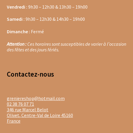
Vendredi :
9h30 – 12h30 & 13h30 – 19h00
Moulins à poivre
Samedi :
9h30 – 12h30 & 14h30 – 19h00
Sels
Dimanche :
Fermé
Moulins à sel
Attention :
Ces horaires sont susceptibles de varier à l’occasion
des fêtes et des jours fériés.
Boissons sans alcools
Gimber
Contacte
z-nous
Sirops
Waterdrop
greniereshop@hotmail.com
02 38 76 07 71
346 rue Marcel Belot
Gourmandises salées
Olivet
,
Centre-Val de Loire
45160
France
Biscuits de chambord