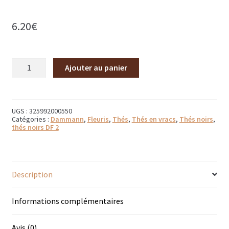
Bougies parfumées Durance
6.20
€
Petites bougies Durance
quantité
Bougies parfumées Woodwick
Ajouter au panier
de
Thé
Diffuseurs de parfum
à
la
rose
Sachets parfumés
UGS :
325992000550
Catégories :
Dammann
,
Fleuris
,
Thés
,
Thés en vracs
,
Thés noirs
,
thés noirs DF 2
Salle de bain
Savons solides et liquides
Description
Savons liquides et recharges
Informations complémentaires
Shampoings et savons solides
Avis (0)