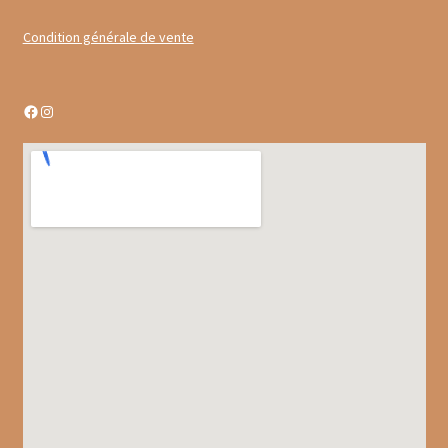
Gâteaux apéritif
Condition générale de vente
Insectes comestibles
Facebook
Instagram
Poissons
Préparations repas
Tartinables
Gourmandises sucrées
Biscuits gourmands
Chocolats
Chocolats chauds
Coffrets chocolatés