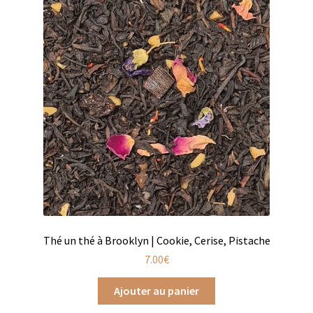
Coffrets infusions
Coffrets thés
Conditionnement de nos thés et infusions
Conditions générales de ventes et mentions légales
Contactez-nous
Diffuseurs de parfum
Enfants
Cadeaux de naissance
Thé un thé à Brooklyn | Cookie, Cerise, Pistache
7.00
€
Coloriages
Ajouter au panier
Jeux pour enfants