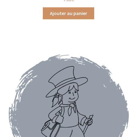
Ajouter au panier
Assaisonnements
Crayons d’assaisonnement à tailler
Crèmes balsamique
Huiles
Vinaigres
Épices
Baies
Conditionnements épices
Boîtes à épices