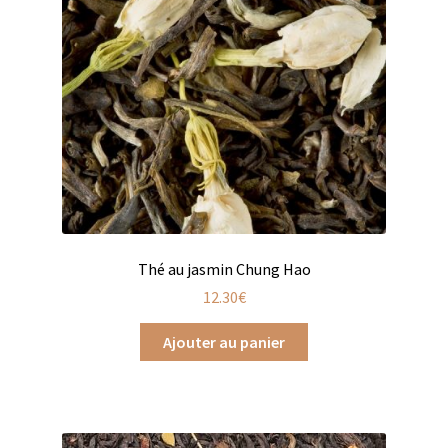
Chutneys, confits et crèmes
Coffrets à offrir
Coffrets épicés
Coffrets de gourmandises salées
Coffrets aides culinaires
Coffrets apéritifs
Thé au jasmin Chung Hao
12.30
€
Coffrets de gourmandises sucrées
Ajouter au panier
Coffrets chocolatés
Thés, cafés et infusions à offrir