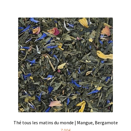
Produits pour enfant à broder
Accessoires de bain à broder
Autour de bébé à broder
Doudous à broder
Sacs et cartables à broder
Epicerie fine
Aide culinaire
Coffrets aide culinaire
Mélanges pour salade
Thé tous les matins du monde | Mangue, Bergamote
7.00
€
Sauces et marinades