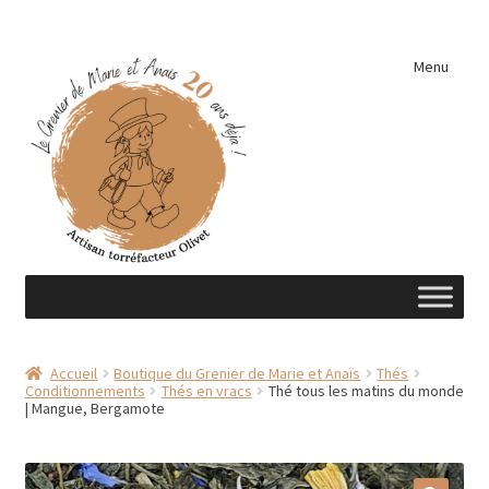
Aller
Aller
Menu
à
au
la
contenu
navigation
Accueil
Accueil
Boutique du Grenier de Marie et Anaïs
Thés
Conditionnements
Thés en vracs
Thé tous les matins du monde
A découvrir …
| Mangue, Bergamote
Éléments de cuisine