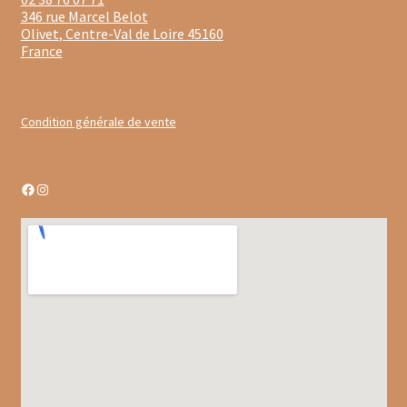
Gâteaux apéritif
346 rue Marcel Belot
Olivet
,
Centre-Val de Loire
45160
France
Insectes comestibles
Poissons
Condition générale de vente
Préparations repas
Tartinables
Facebook
Instagram
Gourmandises sucrées
Biscuits gourmands
Chocolats
Chocolats chauds
Coffrets chocolatés