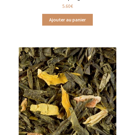
5.60
€
Produits pour enfant à broder
Ajouter au panier
Accessoires de bain à broder
Autour de bébé à broder
Doudous à broder
Sacs et cartables à broder
Epicerie fine
Aide culinaire
Coffrets aide culinaire
Mélanges pour salade
Sauces et marinades