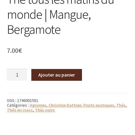
Bougies parfumées Durance
monde | Mangue,
Petites bougies Durance
Bergamote
Bougies parfumées Woodwick
7.00
€
Diffuseurs de parfum
Sachets parfumés
quantité
Ajouter au panier
de
Salle de bain
Thé
tous
Savons solides et liquides
les
matins
UGS :
1746001581
Catégories :
Agrumes
,
Christine Dattner
,
Fruits exotiques
,
Thés
,
du
Savons liquides et recharges
Thés en vracs
,
Thés noirs
monde
|
Shampoings et savons solides
Mangue,
Bergamote