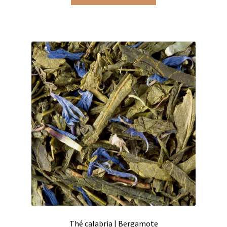
Coffrets infusions
Coffrets thés
Conditionnement de nos thés et infusions
Conditions générales de ventes et mentions légales
Contactez-nous
Diffuseurs de parfum
Enfants
Cadeaux de naissance
Coloriages
Jeux pour enfants
Thé calabria | Bergamote