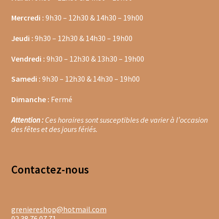
Mercredi :
9h30 – 12h30 & 14h30 – 19h00
Moulins à poivre
Jeudi :
9h30 – 12h30 & 14h30 – 19h00
Sels
Vendredi :
9h30 – 12h30 & 13h30 – 19h00
Moulins à sel
Samedi :
9h30 – 12h30 & 14h30 – 19h00
Boissons sans alcools
Dimanche :
Fermé
Gimber
Attention :
Ces horaires sont susceptibles de varier à l’occasion
des fêtes et des jours fériés.
Sirops
Waterdrop
Contacte
z-nous
Gourmandises salées
Biscuits de chambord
greniereshop@hotmail.com
02 38 76 07 71