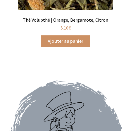
Assaisonnements
Thé Volupthé | Orange, Bergamote, Citron
Crayons d’assaisonnement à tailler
5.10
€
Crèmes balsamique
Ajouter au panier
Huiles
Vinaigres
Épices
Baies
Conditionnements épices
Boîtes à épices