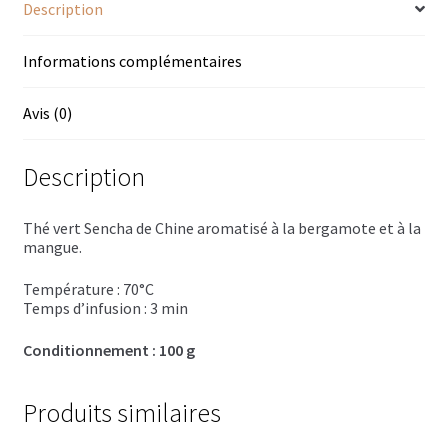
Trousses de toilette
Description
Boissons alcoolisées
Informations complémentaires
Bières régionales
Avis (0)
Coffrets boissons alcoolisées
Description
Mélanges pour cocktail
Thé vert Sencha de Chine aromatisé à la bergamote et à la
Rhums arrangés
mangue.
Vodkas
Température : 70°C
Temps d’infusion : 3 min
Boutique du Grenier de Marie et Anaïs
Conditionnement : 100 g
Cafés aromatisés
Produits similaires
Calendriers de l’Avent