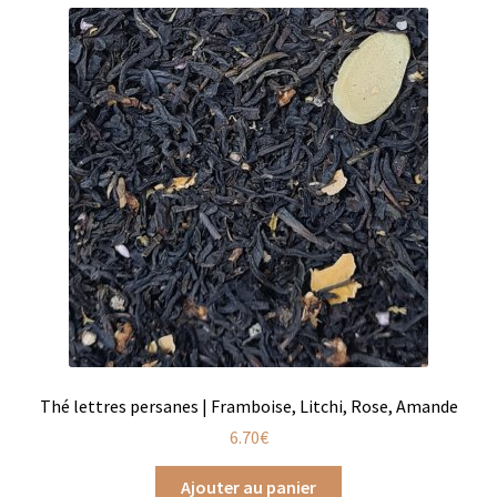
Chutneys, confits et crèmes
Coffrets à offrir
Coffrets épicés
Coffrets de gourmandises salées
Coffrets aides culinaires
Coffrets apéritifs
Coffrets de gourmandises sucrées
Coffrets chocolatés
Thé lettres persanes | Framboise, Litchi, Rose, Amande
6.70
€
Thés, cafés et infusions à offrir
Ajouter au panier