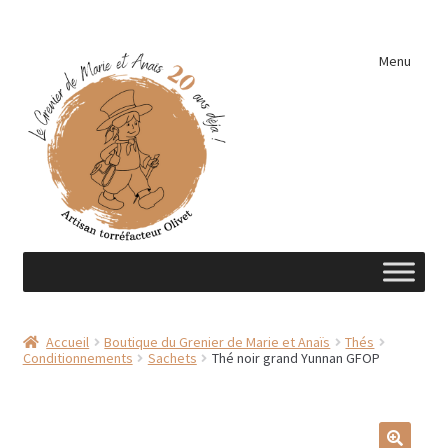
Aller
Aller
Menu
à
au
la
contenu
navigation
Accueil
Accueil
Boutique du Grenier de Marie et Anaïs
Thés
Conditionnements
Sachets
Thé noir grand Yunnan GFOP
A découvrir …
Éléments de cuisine