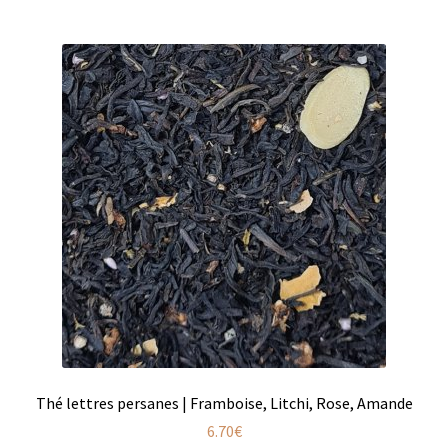
Produits pour enfant à broder
Accessoires de bain à broder
Autour de bébé à broder
Doudous à broder
Sacs et cartables à broder
Epicerie fine
Aide culinaire
Coffrets aide culinaire
Mélanges pour salade
Thé lettres persanes | Framboise, Litchi, Rose, Amande
6.70
€
Sauces et marinades