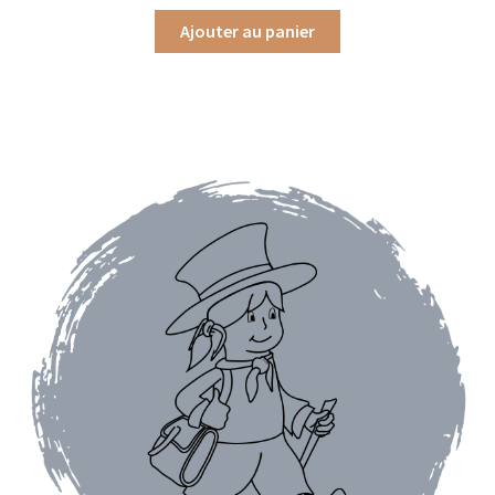
Ajouter au panier
Assaisonnements
Crayons d’assaisonnement à tailler
Crèmes balsamique
Huiles
Vinaigres
Épices
Baies
Conditionnements épices
Boîtes à épices