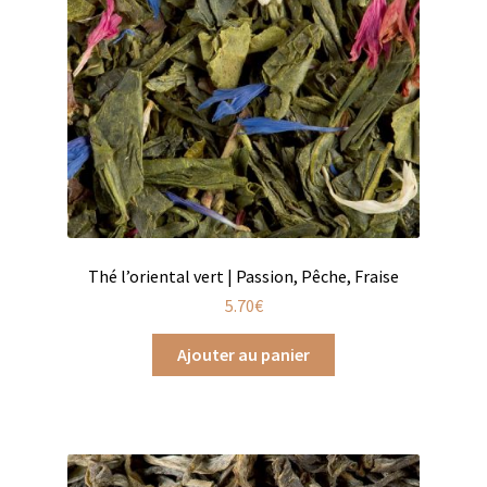
Chutneys, confits et crèmes
Coffrets à offrir
Coffrets épicés
Coffrets de gourmandises salées
Coffrets aides culinaires
Thé l’oriental vert | Passion, Pêche, Fraise
Coffrets apéritifs
5.70
€
Coffrets de gourmandises sucrées
Ajouter au panier
Coffrets chocolatés
Thés, cafés et infusions à offrir