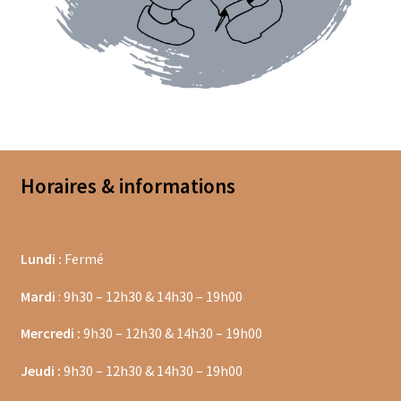
Coffrets épices
Epices en vrac
Epices curry
Mélanges d’épices en vrac
Horaires & informations
Poivres en vrac
Sels en vrac
Lundi :
Fermé
Moulins à épices
Mardi
: 9h30 – 12h30 & 14h30 – 19h00
Mélanges d’épices
Mercredi :
9h30 – 12h30 & 14h30 – 19h00
Piments
Jeudi :
9h30 – 12h30 & 14h30 – 19h00
Poivres