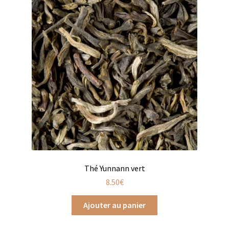
Coffrets infusions
Coffrets thés
Conditionnement de nos thés et infusions
Conditions générales de ventes et mentions légales
Contactez-nous
Diffuseurs de parfum
Enfants
Thé Yunnann vert
Cadeaux de naissance
8.50
€
Coloriages
Ajouter au panier
Jeux pour enfants