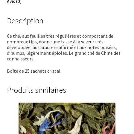
Avis (0)
Trousses de toilette
Boissons alcoolisées
Description
Bières régionales
Ce thé, aux feuilles très régulières et comportant de
nombreux tips, donne une tasse à la saveur très
Coffrets boissons alcoolisées
développée, au caractère affirmé et aux notes boisées,
d’humus, légèrement épicées. Le grand thé de Chine des
Mélanges pour cocktail
connaisseurs.
Boîte de 25 sachets cristal.
Rhums arrangés
Vodkas
Produits similaires
Boutique du Grenier de Marie et Anaïs
Cafés aromatisés
Calendriers de l’Avent