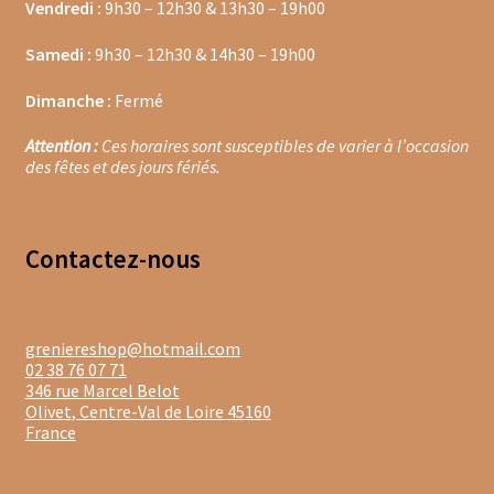
Vendredi :
9h30 – 12h30 & 13h30 – 19h00
Moulins à poivre
Samedi :
9h30 – 12h30 & 14h30 – 19h00
Sels
Dimanche :
Fermé
Attention :
Ces horaires sont susceptibles de varier à l’occasion
Moulins à sel
des fêtes et des jours fériés.
Boissons sans alcools
Contacte
z-nous
Gimber
Sirops
greniereshop@hotmail.com
Waterdrop
02 38 76 07 71
346 rue Marcel Belot
Gourmandises salées
Olivet
,
Centre-Val de Loire
45160
France
Biscuits de chambord