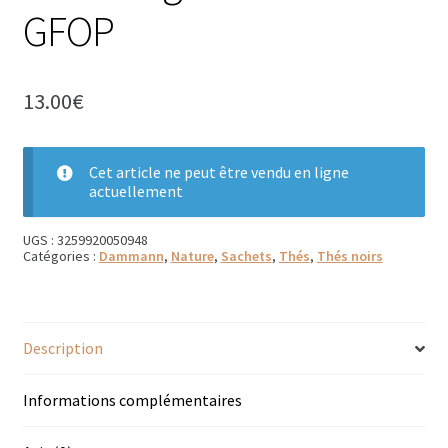
GFOP
Bougies parfumées Durance
Petites bougies Durance
13.00
€
Bougies parfumées Woodwick
Diffuseurs de parfum
Cet article ne peut être vendu en ligne
actuellement
Sachets parfumés
UGS :
3259920050948
Catégories :
Dammann
,
Nature
,
Sachets
,
Thés
,
Thés noirs
Salle de bain
Savons solides et liquides
Description
Savons liquides et recharges
Informations complémentaires
Shampoings et savons solides