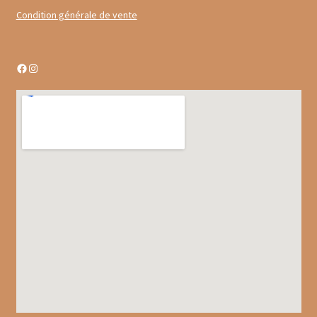
Gâteaux apéritif
Condition générale de vente
Insectes comestibles
Facebook
Instagram
Poissons
Préparations repas
Tartinables
Gourmandises sucrées
Biscuits gourmands
Chocolats
Chocolats chauds
Coffrets chocolatés