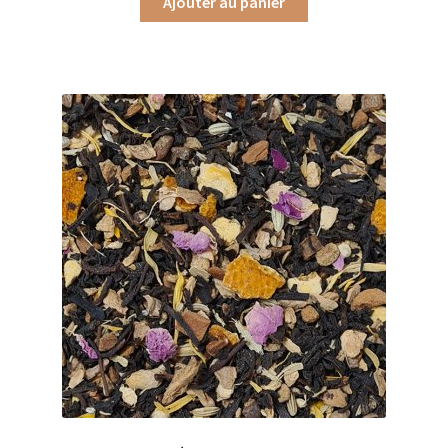
Ajouter au panier
Produits pour enfant à broder
Accessoires de bain à broder
Autour de bébé à broder
Doudous à broder
Sacs et cartables à broder
Epicerie fine
Aide culinaire
Coffrets aide culinaire
Mélanges pour salade
Sauces et marinades