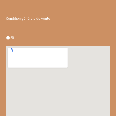
Gâteaux apéritif
Insectes comestibles
Condition générale de vente
Poissons
Facebook
Instagram
Préparations repas
Tartinables
Gourmandises sucrées
Biscuits gourmands
Chocolats
Chocolats chauds
Coffrets chocolatés