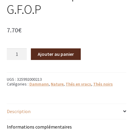
G.F.O.P
Bougies parfumées Durance
Petites bougies Durance
7.70
€
Bougies parfumées Woodwick
Diffuseurs de parfum
quantité
Ajouter au panier
de
Thé
Sachets parfumés
Assam
supérieur
Salle de bain
G.F.O.P
UGS :
325992000213
Catégories :
Dammann
,
Nature
,
Thés en vracs
,
Thés noirs
Savons solides et liquides
Savons liquides et recharges
Description
Shampoings et savons solides
Informations complémentaires