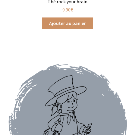
Thé rock your brain
9.90
€
Assaisonnements
Ajouter au panier
Crayons d’assaisonnement à tailler
Crèmes balsamique
Huiles
Vinaigres
Épices
Baies
Conditionnements épices
Boîtes à épices