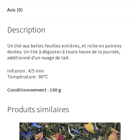
Trousses de toilette
Avis (0)
Boissons alcoolisées
Description
Bières régionales
Coffrets boissons alcoolisées
Un thé aux belles feuilles entières, et riche en pointes
dorées. Un thé à déguster à toute heure de la journée,
additionné d’un nuage de lait.
Mélanges pour cocktail
Infusion : 4/5 min
Rhums arrangés
Température : 90°C
Conditionnement : 100 g
Vodkas
Boutique du Grenier de Marie et Anaïs
Produits similaires
Cafés aromatisés
Calendriers de l’Avent