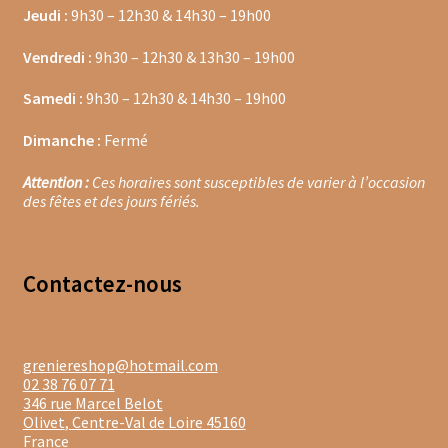
Jeudi :
9h30 – 12h30 & 14h30 – 19h00
Moulins à poivre
Vendredi :
9h30 – 12h30 & 13h30 – 19h00
Sels
Samedi :
9h30 – 12h30 & 14h30 – 19h00
Moulins à sel
Dimanche :
Fermé
Attention :
Ces horaires sont susceptibles de varier à l’occasion
Boissons sans alcools
des fêtes et des jours fériés.
Gimber
Sirops
Contacte
z-nous
Waterdrop
greniereshop@hotmail.com
Gourmandises salées
02 38 76 07 71
346 rue Marcel Belot
Biscuits de chambord
Olivet
,
Centre-Val de Loire
45160
France