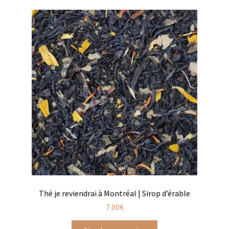
Coffrets infusions
Coffrets thés
Conditionnement de nos thés et infusions
Conditions générales de ventes et mentions légales
Contactez-nous
Diffuseurs de parfum
Enfants
Cadeaux de naissance
Thé je reviendrai à Montréal | Sirop d’érable
Coloriages
7.00
€
Jeux pour enfants