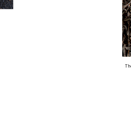
Thés Les Jardins de Gaïa
Thés Les Jardins de 
Les Thés de la Pagode en sachets vrac
Marque
Types de tisanes
Matés en vrac
Thés blancs
T
Thés sombres
Thés verts
Rooibos Dammann 
Tisanes fruitées Dammann Frères
Tasses à c
Thé
Thés agrumes en vracs
Thés bios en sachets
Thés noirs Les Jardins de Gaïa
Thés verts Les 
Thés fleuris en sachets
Thés fleuris en vrac
T
Thés gourmands en sachets
Thés gourmands 
Thés natures en vracs
Thés noirs boîtes en m