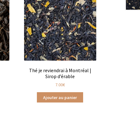
Thé je reviendrai à Montréal |
Sirop d’érable
7.00
€
Ajouter au panier
ts