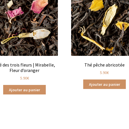
Gaïa en vrac
Les Thés de la Pagode en sachets
s infusions
Tisanes Bios
Tisanes fruitées
Tisanes glacées
hés d’origine biologique
Thés glacés
Thés noirs
Thés oolongs
Frères
Tisanes aux plantes Dammann Frères
afé
Thés agrumes boîtes en métal
Thés agrumes en sachets
 des trois fleurs | Mirabelle,
Thé pêche abricotée
Thés bios en vrac
Thés bios Les Jardins de Gaïa
Fleur d’oranger
5.90
€
5.90
€
Jardins de Gaïa
Thés blancs en sachet
Thés blancs en vrac
Ajouter au panier
Ajouter au panier
hés fruits exotiques en sachets
Thés fruits exotiques en vracs
en vrac
Thés menthe & végétal en sachets
Thés natures en sache
étal
Thés noirs en sachets
Thés noirs en vrac