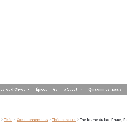
 cafés d’Olivet
Épices
Gamme Olivet
Qui sommes-nous ?
utique du Grenier de Marie et Anaïs
Cafés aromatisés
rèmes
Coffrets à offrir
Conditionnement de nos thés et infusions
Thés
Conditionnements
Thés en vracs
Thé brume du lac | Prune, Ra