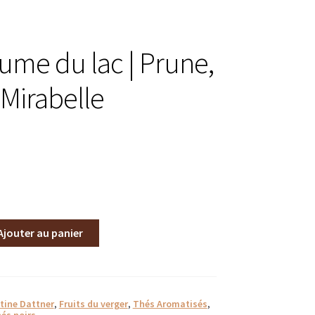
e
ume du lac | Prune,
 Mirabelle
Ajouter au panier
es
s
tine Dattner
,
Fruits du verger
,
Thés Aromatisés
,