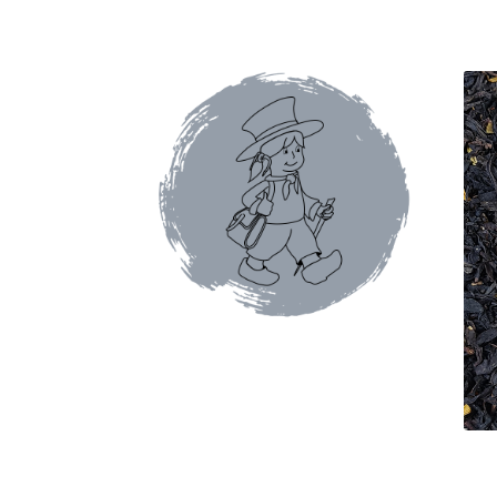
Conditions générales de ventes et mentions 
Faïence de Gien
Gamme Olivet
L’école du café
Mon compte
Panier
Pâtes italiennes et olive
Promotions du moment
Tablettes au chocol
Terrines et rillettes
Tisanes Absoluthé
Tote 
Qui sommes-nous ?
Contact
Blog
Accessoires
Thés Aromatisés
Types de Thés
Autour du ca
Cafés en capsules
Cafés vracs
Boîtes vides po
Mugs & tisanières
Théières en folies
Tisanièr
Marques de cafetières
Cafetières à piston
Caf