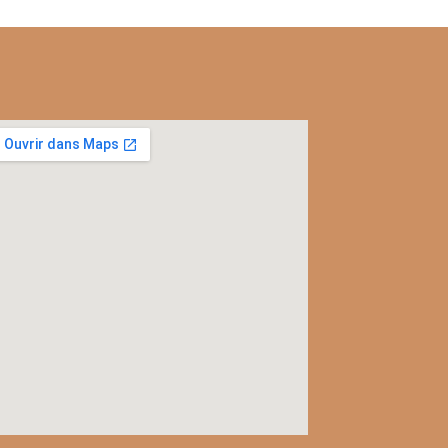
l
c
rac
ver