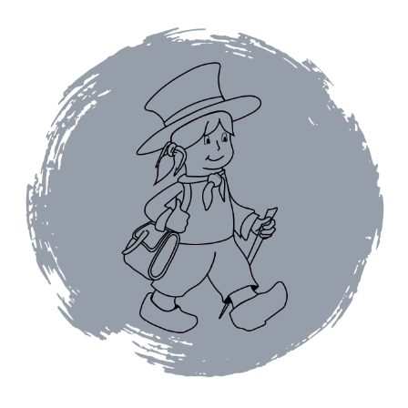
Assaisonnements
Crayons d’assaisonnement à tailler
Crèmes balsamique
Huiles
Vinaigres
Épices
Baies
Conditionnements épices
Boîtes à épices