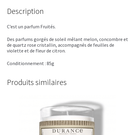
Trousses de toilette
Description
Boissons alcoolisées
C’est un parfum Fruités.
Bières régionales
Des parfums gorgés de soleil mêlant melon, concombre et
Coffrets boissons alcoolisées
de quartz rose cristallin, accompagnés de feuilles de
violette et de fleur de citron.
Mélanges pour cocktail
Conditionnement : 85g
Rhums arrangés
Produits similaires
Vodkas
Boutique du Grenier de Marie et Anaïs
Cafés aromatisés
Calendriers de l’Avent