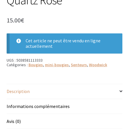
Bougies parfumées Durance
15.00
€
Petites bougies Durance
Bougies parfumées Woodwick
Cet article ne peut être vendu en ligne
actuellement
Diffuseurs de parfum
UGS :
5038581113333
Sachets parfumés
Catégories :
Bougies
,
mini-bougies
,
Senteurs
,
Woodwick
Salle de bain
Savons solides et liquides
Description
Savons liquides et recharges
Informations complémentaires
Shampoings et savons solides
Avis (0)