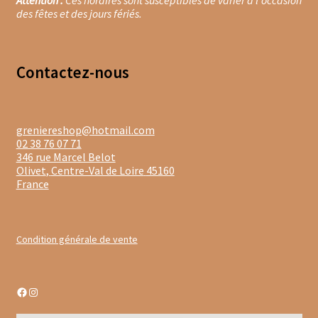
des fêtes et des jours fériés.
Moulins à poivre
Sels
Contacte
z-nous
Moulins à sel
greniereshop@hotmail.com
Boissons sans alcools
02 38 76 07 71
346 rue Marcel Belot
Gimber
Olivet
,
Centre-Val de Loire
45160
France
Sirops
Waterdrop
Condition générale de vente
Gourmandises salées
Facebook
Instagram
Biscuits de chambord