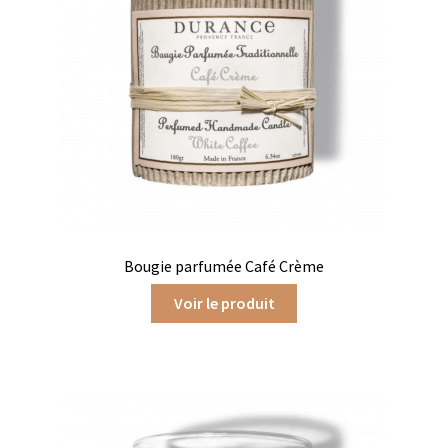
Coffrets infusions
Coffrets thés
Conditionnement de nos thés et infusions
Conditions générales de ventes et mentions légales
Contactez-nous
Diffuseurs de parfum
Bougie parfumée Café Crème
Enfants
Voir le produit
Cadeaux de naissance
Coloriages
Jeux pour enfants