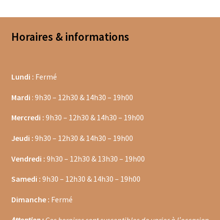
Coffrets épices
Epices en vrac
Horaires & informations
Epices curry
Lundi :
Fermé
Mélanges d’épices en vrac
Mardi
: 9h30 – 12h30 & 14h30 – 19h00
Poivres en vrac
Mercredi :
9h30 – 12h30 & 14h30 – 19h00
Sels en vrac
Jeudi :
9h30 – 12h30 & 14h30 – 19h00
Moulins à épices
Vendredi :
9h30 – 12h30 & 13h30 – 19h00
Mélanges d’épices
Samedi :
9h30 – 12h30 & 14h30 – 19h00
Piments
Dimanche :
Fermé
Poivres
Attention :
Ces horaires sont susceptibles de varier à l’occasion