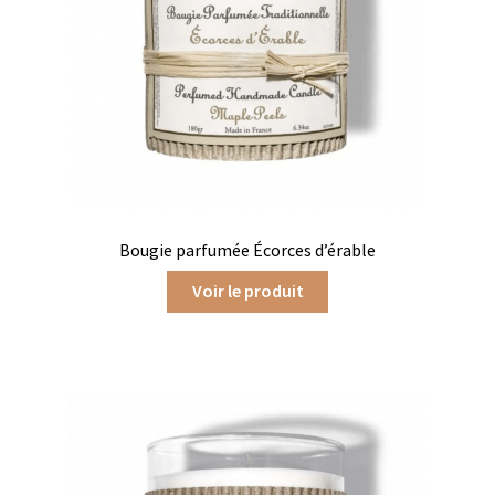
Chutneys, confits et crèmes
Coffrets à offrir
Coffrets épicés
Coffrets de gourmandises salées
Coffrets aides culinaires
Bougie parfumée Écorces d’érable
Coffrets apéritifs
Voir le produit
Coffrets de gourmandises sucrées
Coffrets chocolatés
Thés, cafés et infusions à offrir