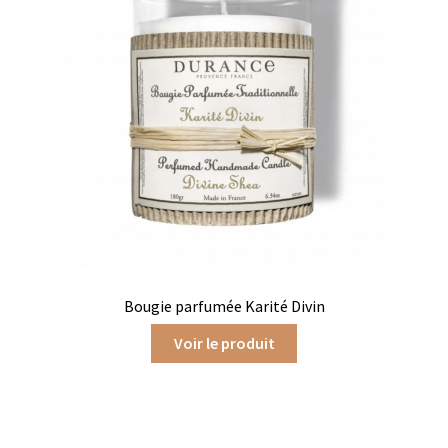
Produits pour enfant à broder
Accessoires de bain à broder
Autour de bébé à broder
Doudous à broder
Sacs et cartables à broder
Epicerie fine
Bougie parfumée Karité Divin
Aide culinaire
Voir le produit
Coffrets aide culinaire
Mélanges pour salade
Sauces et marinades