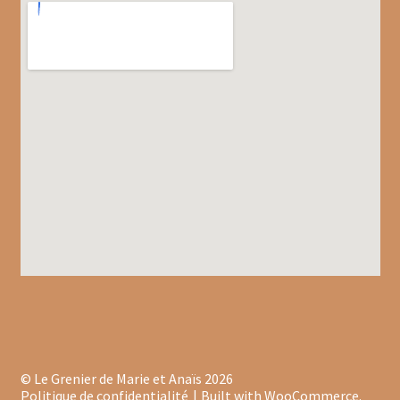
Gâteaux apéritif
Insectes comestibles
Poissons
Préparations repas
Tartinables
Gourmandises sucrées
Biscuits gourmands
Chocolats
Chocolats chauds
© Le Grenier de Marie et Anaïs 2026
Coffrets chocolatés
Politique de confidentialité
Built with WooCommerce
.