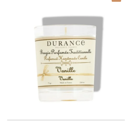
Autour de la table
🔍
Carafes à eau
Dessous de plat
Boîtes vides
Bocaux vides
Planches à découper
Chariots de courses
Parfums d’intérieur
Bougies parfumées
Bougies parfumées Durance