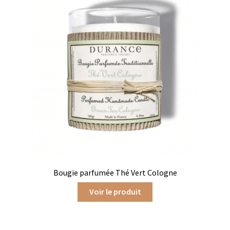
Chutneys, confits et crèmes
Coffrets à offrir
Coffrets épicés
Coffrets de gourmandises salées
Coffrets aides culinaires
Coffrets apéritifs
Coffrets de gourmandises sucrées
Bougie parfumée Thé Vert Cologne
Coffrets chocolatés
Voir le produit
Thés, cafés et infusions à offrir