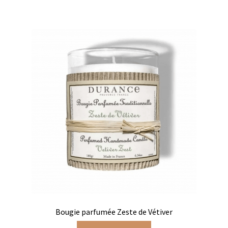
Produits pour enfant à broder
Accessoires de bain à broder
Autour de bébé à broder
Doudous à broder
Sacs et cartables à broder
Epicerie fine
Aide culinaire
Coffrets aide culinaire
Mélanges pour salade
Bougie parfumée Zeste de Vétiver
Sauces et marinades