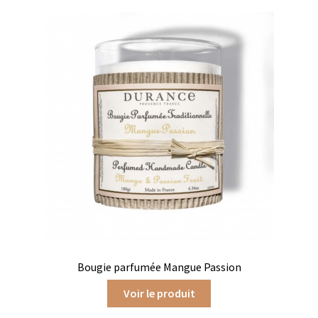
Coffrets infusions
Coffrets thés
Conditionnement de nos thés et infusions
Conditions générales de ventes et mentions légales
Contactez-nous
Diffuseurs de parfum
Enfants
Cadeaux de naissance
Bougie parfumée Mangue Passion
Coloriages
Voir le produit
Jeux pour enfants