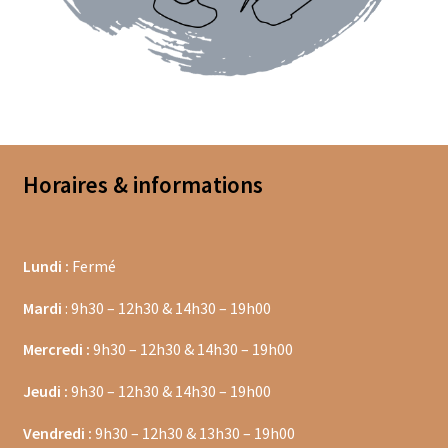
Coffrets épices
Epices en vrac
Epices curry
Mélanges d’épices en vrac
Horaires & informations
Poivres en vrac
Sels en vrac
Lundi :
Fermé
Moulins à épices
Mardi
: 9h30 – 12h30 & 14h30 – 19h00
Mercredi :
9h30 – 12h30 & 14h30 – 19h00
Mélanges d’épices
Jeudi :
9h30 – 12h30 & 14h30 – 19h00
Piments
Vendredi :
9h30 – 12h30 & 13h30 – 19h00
Poivres