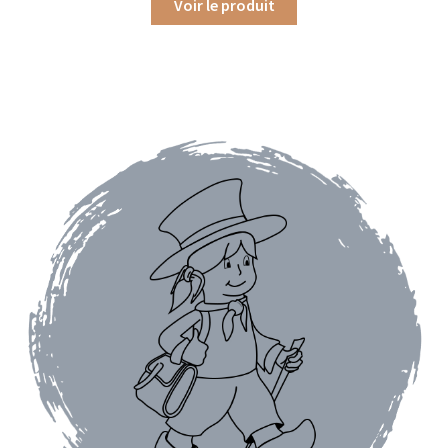
Voir le produit
Assaisonnements
Crayons d’assaisonnement à tailler
Crèmes balsamique
Huiles
Vinaigres
Épices
Baies
Conditionnements épices
Boîtes à épices