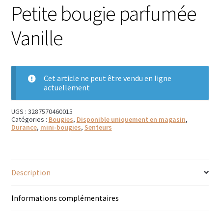
Petite bougie parfumée
Bougies parfumées Durance
Vanille
Petites bougies Durance
Bougies parfumées Woodwick
Cet article ne peut être vendu en ligne
Diffuseurs de parfum
actuellement
Sachets parfumés
UGS :
3287570460015
Catégories :
Bougies
,
Disponible uniquement en magasin
,
Durance
,
mini-bougies
,
Senteurs
Salle de bain
Savons solides et liquides
Description
Savons liquides et recharges
Informations complémentaires
Shampoings et savons solides