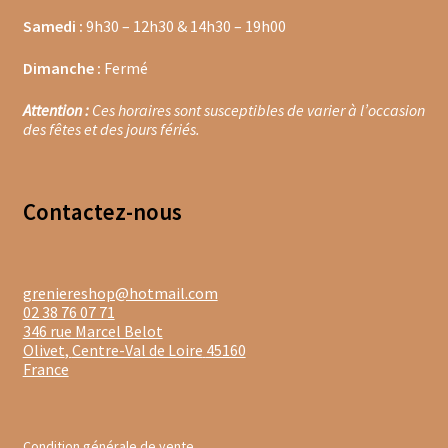
Samedi :
9h30 – 12h30 & 14h30 – 19h00
Moulins à poivre
Dimanche :
Fermé
Sels
Attention :
Ces horaires sont susceptibles de varier à l’occasion
des fêtes et des jours fériés.
Moulins à sel
Boissons sans alcools
Contacte
z-nous
Gimber
Sirops
greniereshop@hotmail.com
02 38 76 07 71
Waterdrop
346 rue Marcel Belot
Olivet
,
Centre-Val de Loire
45160
France
Gourmandises salées
Biscuits de chambord
Condition générale de vente