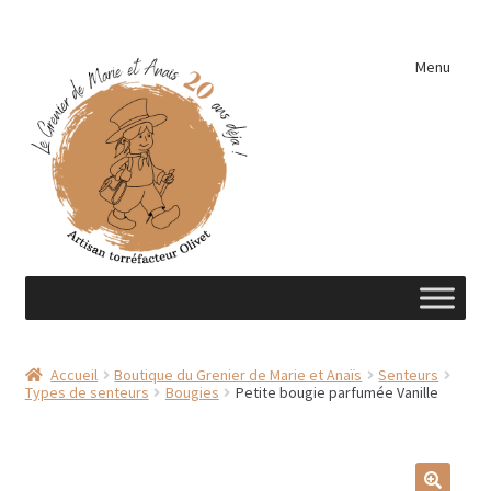
Aller
Aller
Menu
à
au
la
contenu
navigation
Accueil
Accueil
Boutique du Grenier de Marie et Anaïs
Senteurs
Types de senteurs
Bougies
Petite bougie parfumée Vanille
A découvrir …
Éléments de cuisine