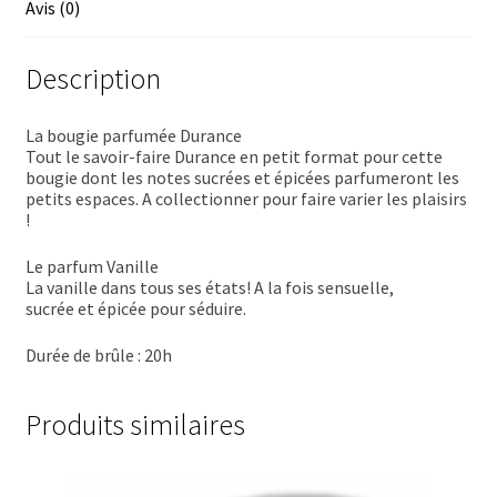
Trousses de toilette
Avis (0)
Boissons alcoolisées
Description
Bières régionales
La bougie parfumée Durance
Tout le savoir-faire Durance en petit format pour cette
Coffrets boissons alcoolisées
bougie dont les notes sucrées et épicées parfumeront les
petits espaces. A collectionner pour faire varier les plaisirs
Mélanges pour cocktail
!
Le parfum Vanille
Rhums arrangés
La vanille dans tous ses états! A la fois sensuelle,
sucrée et épicée pour séduire.
Vodkas
Durée de brûle : 20h
Boutique du Grenier de Marie et Anaïs
Produits similaires
Cafés aromatisés
Calendriers de l’Avent