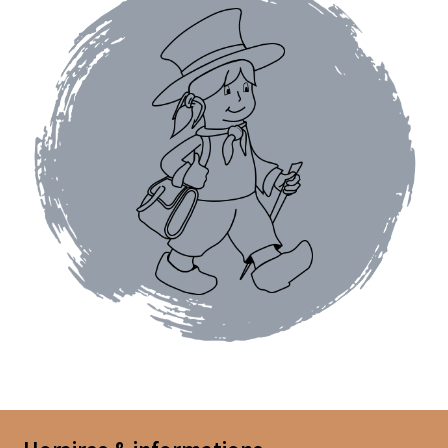
Chutneys, confits et crèmes
Coffrets à offrir
Coffrets épicés
Coffrets de gourmandises salées
Coffrets aides culinaires
Coffrets apéritifs
Coffrets de gourmandises sucrées
Coffrets chocolatés
Thés, cafés et infusions à offrir