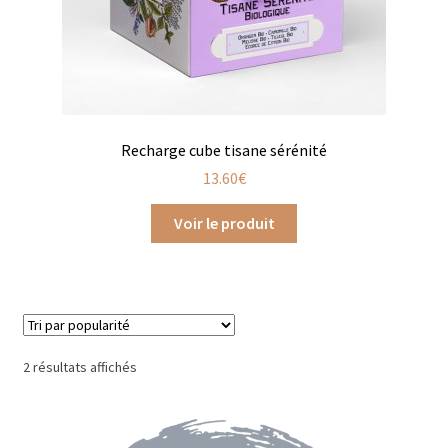
Trousses de toilette
Boissons alcoolisées
Bières régionales
Coffrets boissons alcoolisées
Recharge cube tisane sérénité
13.60
€
Mélanges pour cocktail
Voir le produit
Rhums arrangés
Vodkas
Boutique du Grenier de Marie et Anaïs
Trié
2 résultats affichés
Cafés aromatisés
par
popularité
Calendriers de l’Avent