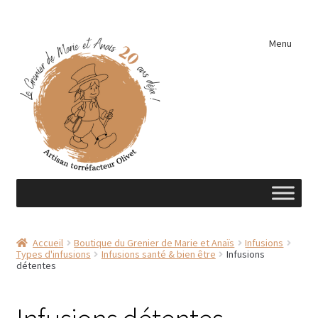
Aller
Aller
Menu
à
au
la
contenu
navigation
Accueil
Accueil
Boutique du Grenier de Marie et Anaïs
Infusions
Types d'infusions
Infusions santé & bien être
Infusions
A découvrir …
détentes
Éléments de cuisine