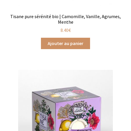
Bougies parfumées Durance
Tisane pure sérénité bio | Camomille, Vanille, Agrumes,
Menthe
Petites bougies Durance
8.40
€
Bougies parfumées Woodwick
Ajouter au panier
Diffuseurs de parfum
Sachets parfumés
Salle de bain
Savons solides et liquides
Savons liquides et recharges
Shampoings et savons solides