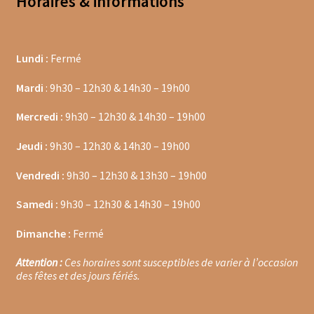
Horaires & informations
Coffrets infusions
Coffrets thés
Lundi :
Fermé
Conditionnement de nos thés et infusions
Mardi
: 9h30 – 12h30 & 14h30 – 19h00
Conditions générales de ventes et mentions légales
Mercredi :
9h30 – 12h30 & 14h30 – 19h00
Contactez-nous
Jeudi :
9h30 – 12h30 & 14h30 – 19h00
Diffuseurs de parfum
Vendredi :
9h30 – 12h30 & 13h30 – 19h00
Enfants
Samedi :
9h30 – 12h30 & 14h30 – 19h00
Cadeaux de naissance
Dimanche :
Fermé
Attention :
Ces horaires sont susceptibles de varier à l’occasion
Coloriages
des fêtes et des jours fériés.
Jeux pour enfants