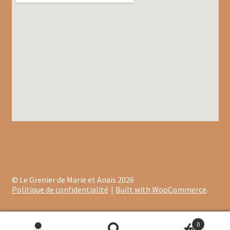
Assaisonnements
Crayons d’assaisonnement à tailler
Crèmes balsamique
Huiles
Vinaigres
Épices
Baies
© Le Grenier de Marie et Anaïs 2026
Politique de confidentialité
Built with WooCommerce
.
Conditionnements épices
Boîtes à épices
0