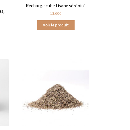
|
Recharge cube tisane sérénité
es,
13.60
€
Voir le produit
tan