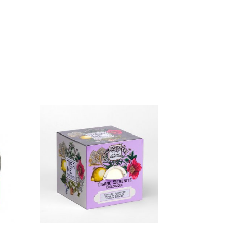
e
es
s