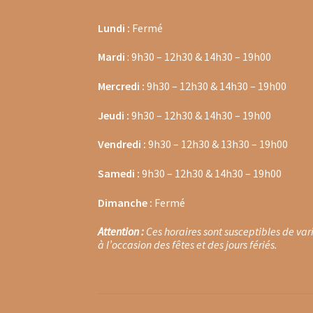
Thés noirs Christine Dattner
Thés verts Chri
Lundi :
Fermé
Thés verts Dammann Frère en sachets
Thés 
Mardi
: 9h30 – 12h30 & 14h30 – 19h00
Thés noirs Dammann Frères en vrac
Thés ool
Mercredi :
9h30 – 12h30 & 14h30 – 19h00
Thés oolongs en sachets
Thés oolongs en vr
Jeudi :
9h30 – 12h30 & 14h30 – 19h00
Vendredi :
9h30 – 12h30 & 13h30 – 19h00
Thés verts en sachets
Thés verts en vrac
Thés
Samedi :
9h30 – 12h30 & 14h30 – 19h00
Tisanes aux plantes
Tisanes glacées en vrac
T
Dimanche :
Fermé
Tisanes aux plantes Provence d’Antan
Tisane
Attention :
Ces horaires sont susceptibles de var
à l’occasion des fêtes et des jours fériés.
Tisanes santé & bien être Provence d’Antan
T
Tisanes bios Laboratoire Romon Nature
Tisa
Tisanes santé & bien être Laboratoire Romo