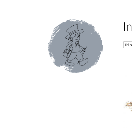
Conditions générales de ventes et mentions 
Faïence de Gien
Gamme Olivet
L’école du café
I
Mon compte
Panier
Pâtes italiennes et olive
Promotions du moment
Tablettes au chocol
Terrines et rillettes
Tisanes Absoluthé
Tote 
Qui sommes-nous ?
Contact
Blog
Accessoires
Thés Aromatisés
Types de Thés
Autour du ca
Cafés en capsules
Cafés vracs
Boîtes vides po
Mugs & tisanières
Théières en folies
Tisanièr
Marques de cafetières
Cafetières à piston
Caf