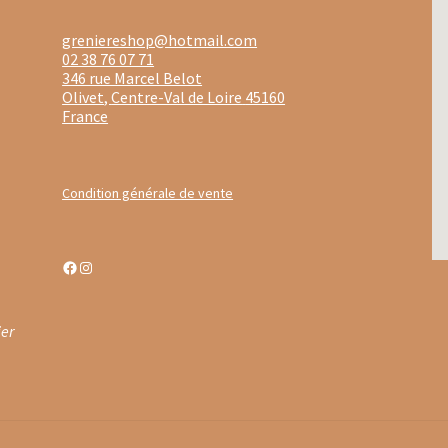
stine Dattner
Thés noirs Dammann Frère en sachets
greniereshop@hotmail.com
02 38 76 07 71
noirs Dammann Frères boites en métal
Thés verts boites en méta
346 rue Marcel Belot
Olivet
,
Centre-Val de Loire
45160
France
ongs Dammann Frère en vracs
Thés verts Dammann Frères en vra
ac
Thés sombres en vrac
Thés verts boîtes en métal
Condition générale de vente
 verts Les Jardins de Gaïa en sachets
Tisanes aux fleurs de CBD
isanes santé & bien être
Tisanes simples
Tisanes aux plantes en v
Facebook
Instagram
s fruitées Provence d’Antan
ier
isanes bios en bouteille et boîte métal
Tisanes bios en sachets
nes fruitées Laboratoire Romon Nature
n Nature
Tisanes simples Laboratoire Romon Nature
Tisanes d’hi