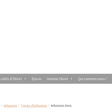
 cafés d’Olivet
Épices
Gamme Olivet
Qui sommes-nous ?
utique du Grenier de Marie et Anaïs
Cafés aromatisés
rèmes
Coffrets à offrir
Conditionnement de nos thés et infusions
Infusions
Types d'infusions
Infusions bios