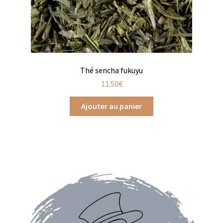
Assaisonnements
Crayons d’assaisonnement à tailler
Crèmes balsamique
Thé sencha fukuyu
11.50
€
Huiles
Ajouter au panier
Vinaigres
Épices
Baies
Conditionnements épices
Boîtes à épices