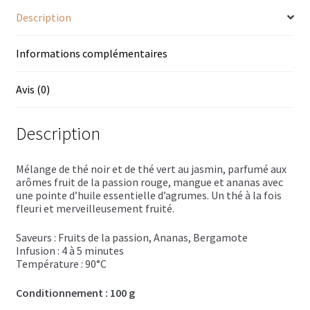
Trousses de toilette
Description
Boissons alcoolisées
Informations complémentaires
Bières régionales
Avis (0)
Coffrets boissons alcoolisées
Description
Mélanges pour cocktail
Rhums arrangés
Mélange de thé noir et de thé vert au jasmin, parfumé aux
arômes fruit de la passion rouge, mangue et ananas avec
une pointe d’huile essentielle d’agrumes. Un thé à la fois
Vodkas
fleuri et merveilleusement fruité.
Boutique du Grenier de Marie et Anaïs
Saveurs : Fruits de la passion, Ananas, Bergamote
Infusion : 4 à 5 minutes
Cafés aromatisés
Température : 90°C
Conditionnement : 100 g
Calendriers de l’Avent