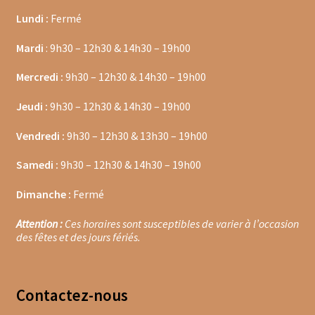
Lundi :
Fermé
Moulins à poivre
Mardi
: 9h30 – 12h30 & 14h30 – 19h00
Sels
Mercredi :
9h30 – 12h30 & 14h30 – 19h00
Moulins à sel
Jeudi :
9h30 – 12h30 & 14h30 – 19h00
Boissons sans alcools
Vendredi :
9h30 – 12h30 & 13h30 – 19h00
Gimber
Samedi :
9h30 – 12h30 & 14h30 – 19h00
Dimanche :
Fermé
Sirops
Attention :
Ces horaires sont susceptibles de varier à l’occasion
Waterdrop
des fêtes et des jours fériés.
Gourmandises salées
Contacte
z-nous
Biscuits de chambord