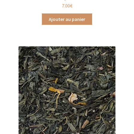
Coffrets infusions
7.00
€
Coffrets thés
Ajouter au panier
Conditionnement de nos thés et infusions
Conditions générales de ventes et mentions légales
Contactez-nous
Diffuseurs de parfum
Enfants
Cadeaux de naissance
Coloriages
Jeux pour enfants