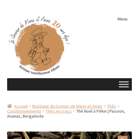
Aller
Aller
Menu
à
au
la
contenu
navigation
Accueil
Accueil
Boutique du Grenier de Marie et Anaïs
Thés
Conditionnements
Thés en vracs
Thé Noël à Pékin | Passion,
A découvrir …
Ananas, Bergamote
Éléments de cuisine