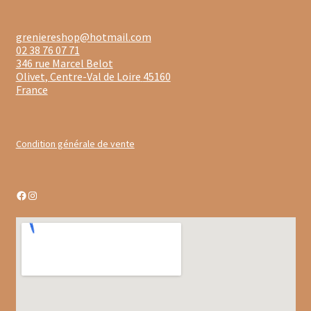
Gâteaux apéritif
greniereshop@hotmail.com
Insectes comestibles
02 38 76 07 71
346 rue Marcel Belot
Olivet
,
Centre-Val de Loire
45160
Poissons
France
Préparations repas
Tartinables
Condition générale de vente
Gourmandises sucrées
Facebook
Instagram
Biscuits gourmands
Chocolats
Chocolats chauds
Coffrets chocolatés