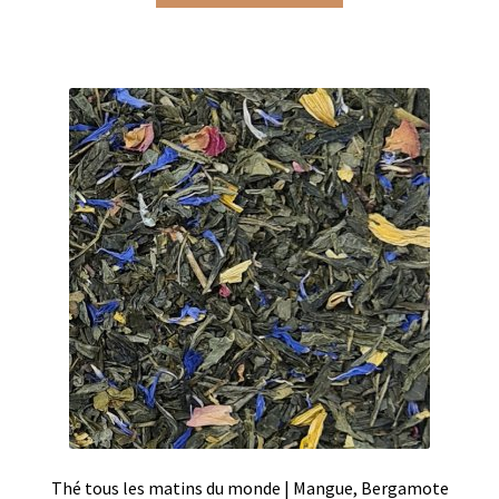
Produits pour enfant à broder
Accessoires de bain à broder
Autour de bébé à broder
Doudous à broder
Sacs et cartables à broder
Epicerie fine
Aide culinaire
Coffrets aide culinaire
Mélanges pour salade
Thé tous les matins du monde | Mangue, Bergamote
Sauces et marinades