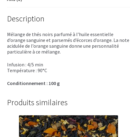
Trousses de toilette
Boissons alcoolisées
Description
Bières régionales
Mélange de thés noirs parfumé à l’huile essentielle
d’orange sanguine et parsemés d’écorces d’orange. La note
Coffrets boissons alcoolisées
acidulée de l’orange sanguine donne une personnalité
particulière à ce mélange.
Mélanges pour cocktail
Infusion : 4/5 min
Température : 90°C
Rhums arrangés
Conditionnement : 100 g
Vodkas
Produits similaires
Boutique du Grenier de Marie et Anaïs
Cafés aromatisés
Calendriers de l’Avent