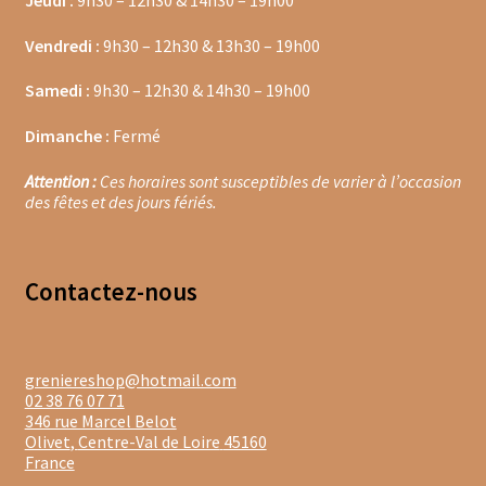
Jeudi :
9h30 – 12h30 & 14h30 – 19h00
Vendredi :
9h30 – 12h30 & 13h30 – 19h00
Moulins à poivre
Samedi :
9h30 – 12h30 & 14h30 – 19h00
Sels
Dimanche :
Fermé
Moulins à sel
Attention :
Ces horaires sont susceptibles de varier à l’occasion
Boissons sans alcools
des fêtes et des jours fériés.
Gimber
Contacte
z-nous
Sirops
Waterdrop
greniereshop@hotmail.com
02 38 76 07 71
Gourmandises salées
346 rue Marcel Belot
Olivet
,
Centre-Val de Loire
45160
Biscuits de chambord
France