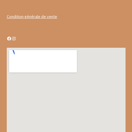
Gâteaux apéritif
Condition générale de vente
Insectes comestibles
Poissons
Facebook
Instagram
Préparations repas
Tartinables
Gourmandises sucrées
Biscuits gourmands
Chocolats
Chocolats chauds
Coffrets chocolatés