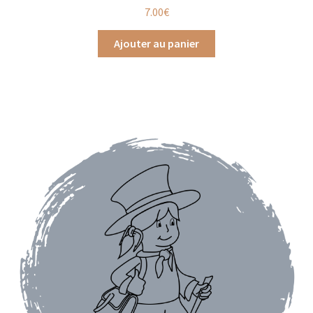
7.00
€
Assaisonnements
Ajouter au panier
Crayons d’assaisonnement à tailler
Crèmes balsamique
Huiles
Vinaigres
Épices
Baies
Conditionnements épices
Boîtes à épices