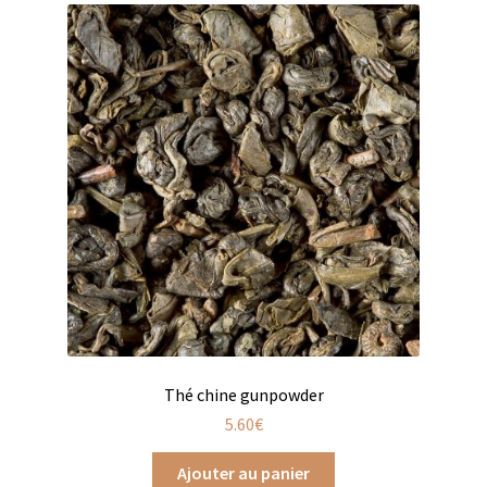
Coffrets infusions
Coffrets thés
Conditionnement de nos thés et infusions
Conditions générales de ventes et mentions légales
Contactez-nous
Diffuseurs de parfum
Enfants
Cadeaux de naissance
Thé chine gunpowder
Coloriages
5.60
€
Jeux pour enfants
Ajouter au panier