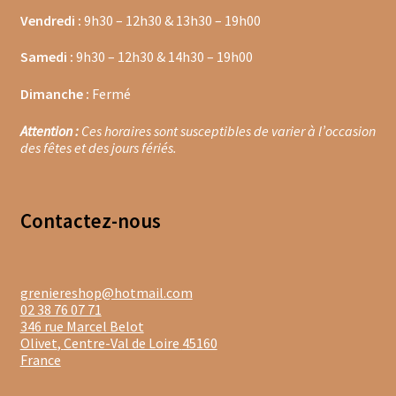
Vendredi :
9h30 – 12h30 & 13h30 – 19h00
Moulins à poivre
Samedi :
9h30 – 12h30 & 14h30 – 19h00
Sels
Dimanche :
Fermé
Moulins à sel
Attention :
Ces horaires sont susceptibles de varier à l’occasion
des fêtes et des jours fériés.
Boissons sans alcools
Gimber
Contacte
z-nous
Sirops
Waterdrop
greniereshop@hotmail.com
02 38 76 07 71
346 rue Marcel Belot
Gourmandises salées
Olivet
,
Centre-Val de Loire
45160
France
Biscuits de chambord