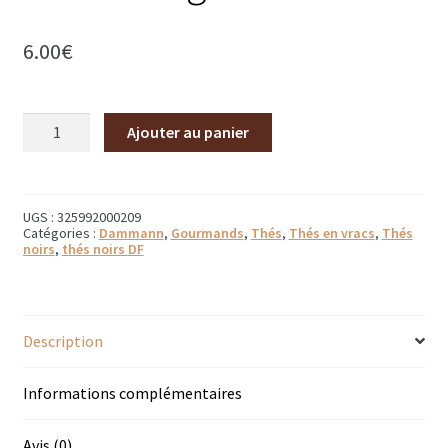
Bougies parfumées Durance
6.00
€
Petites bougies Durance
quantité
Bougies parfumées Woodwick
Ajouter au panier
de
Thé
Diffuseurs de parfum
à
la
réglisse
Sachets parfumés
UGS :
325992000209
Catégories :
Dammann
,
Gourmands
,
Thés
,
Thés en vracs
,
Thés
noirs
,
thés noirs DF
Salle de bain
Savons solides et liquides
Description
Savons liquides et recharges
Informations complémentaires
Shampoings et savons solides
Avis (0)