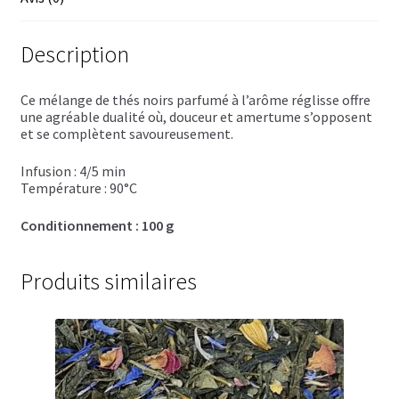
Trousses de toilette
Boissons alcoolisées
Description
Bières régionales
Ce mélange de thés noirs parfumé à l’arôme réglisse offre
une agréable dualité où, douceur et amertume s’opposent
Coffrets boissons alcoolisées
et se complètent savoureusement.
Infusion : 4/5 min
Mélanges pour cocktail
Température : 90°C
Rhums arrangés
Conditionnement : 100 g
Vodkas
Produits similaires
Boutique du Grenier de Marie et Anaïs
Cafés aromatisés
Calendriers de l’Avent