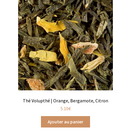
Coffrets infusions
Coffrets thés
Conditionnement de nos thés et infusions
Conditions générales de ventes et mentions légales
Contactez-nous
Diffuseurs de parfum
Enfants
Cadeaux de naissance
Thé Volupthé | Orange, Bergamote, Citron
5.10
€
Coloriages
Ajouter au panier
Jeux pour enfants