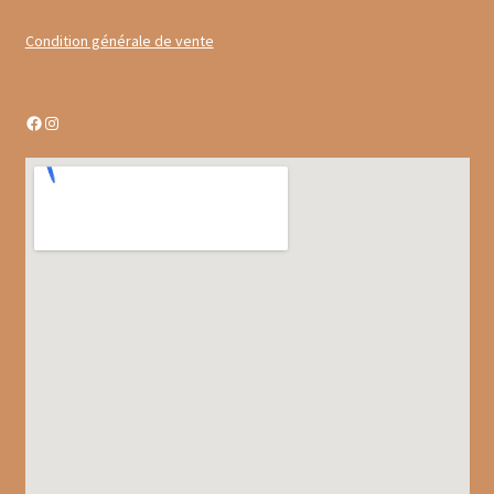
Gâteaux apéritif
Condition générale de vente
Insectes comestibles
Facebook
Instagram
Poissons
Préparations repas
Tartinables
Gourmandises sucrées
Biscuits gourmands
Chocolats
Chocolats chauds
Coffrets chocolatés