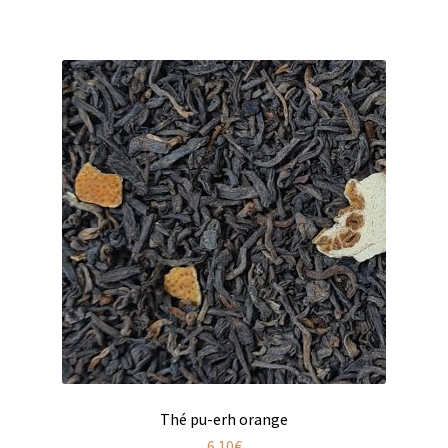
Produits pour enfant à broder
Accessoires de bain à broder
Autour de bébé à broder
Doudous à broder
Sacs et cartables à broder
Epicerie fine
Aide culinaire
Coffrets aide culinaire
Mélanges pour salade
Thé pu-erh orange
6.10
€
Sauces et marinades