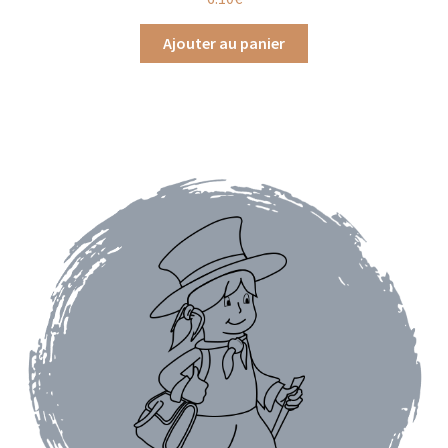
Ajouter au panier
Assaisonnements
Crayons d’assaisonnement à tailler
Crèmes balsamique
Huiles
Vinaigres
Épices
Baies
Conditionnements épices
Boîtes à épices