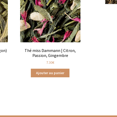
gon)
Thé miss Dammann | Citron,
Passion, Gingembre
7.30
€
Ajouter au panier
ts