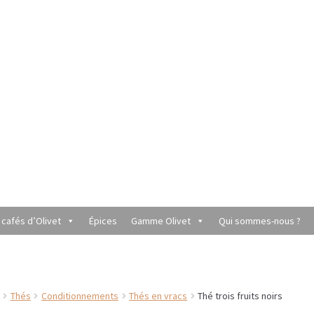
 cafés d’Olivet
Épices
Gamme Olivet
Qui sommes-nous ?
utique du Grenier de Marie et Anaïs
Cafés aromatisés
rèmes
Coffrets à offrir
Conditionnement de nos thés et infusions
Thés
Conditionnements
Thés en vracs
Thé trois fruits noirs