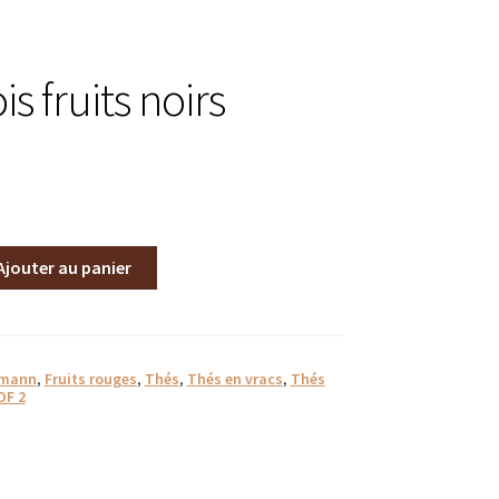
e
is fruits noirs
Ajouter au panier
es
mann
,
Fruits rouges
,
Thés
,
Thés en vracs
,
Thés
DF 2
s