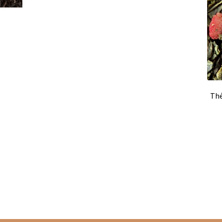
Thés Les Jardins de Gaïa
Thés Les Jardins de 
Les Thés de la Pagode en sachets vrac
Marque
Types de tisanes
Matés en vrac
Thés blancs
T
Thés sombres
Thés verts
Rooibos Dammann 
Tisanes fruitées Dammann Frères
Tasses à c
Thé
Thés agrumes en vracs
Thés bios en sachets
Thés noirs Les Jardins de Gaïa
Thés verts Les 
Thés fleuris en sachets
Thés fleuris en vrac
T
Thés gourmands en sachets
Thés gourmands 
Thés natures en vracs
Thés noirs boîtes en m