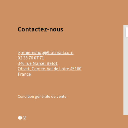
stine Dattner
Thés noirs Dammann Frère en sachets
noirs Dammann Frères boites en métal
Thés verts boites en méta
Contacte
z-nous
ongs Dammann Frère en vracs
Thés verts Dammann Frères en vra
ac
Thés sombres en vrac
Thés verts boîtes en métal
greniereshop@hotmail.com
02 38 76 07 71
 verts Les Jardins de Gaïa en sachets
Tisanes aux fleurs de CBD
346 rue Marcel Belot
Olivet
,
Centre-Val de Loire
45160
isanes santé & bien être
Tisanes simples
Tisanes aux plantes en v
France
s fruitées Provence d’Antan
Condition générale de vente
isanes bios en bouteille et boîte métal
Tisanes bios en sachets
nes fruitées Laboratoire Romon Nature
Facebook
Instagram
n Nature
Tisanes simples Laboratoire Romon Nature
Tisanes d’hi