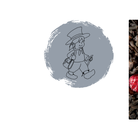
Conditions générales de ventes et mentions 
Faïence de Gien
Gamme Olivet
L’école du café
Mon compte
Panier
Pâtes italiennes et olive
Promotions du moment
Tablettes au chocol
Terrines et rillettes
Tisanes Absoluthé
Tote 
Qui sommes-nous ?
Contact
Blog
Accessoires
Thés Aromatisés
Types de Thés
Autour du ca
Cafés en capsules
Cafés vracs
Boîtes vides po
Mugs & tisanières
Théières en folies
Tisanièr
Marques de cafetières
Cafetières à piston
Caf