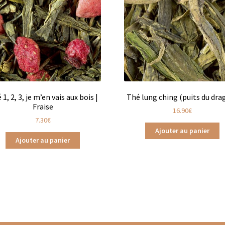
Gaïa en vrac
Les Thés de la Pagode en sachets
s infusions
Tisanes Bios
Tisanes fruitées
Tisanes glacées
hés d’origine biologique
Thés glacés
Thés noirs
Thés oolongs
Frères
Tisanes aux plantes Dammann Frères
afé
Thés agrumes boîtes en métal
Thés agrumes en sachets
 1, 2, 3, je m’en vais aux bois |
Thé lung ching (puits du dra
Fraise
16.90
€
Thés bios en vrac
Thés bios Les Jardins de Gaïa
7.30
€
Ajouter au panier
Ajouter au panier
Jardins de Gaïa
Thés blancs en sachet
Thés blancs en vrac
hés fruits exotiques en sachets
Thés fruits exotiques en vracs
en vrac
Thés menthe & végétal en sachets
Thés natures en sache
étal
Thés noirs en sachets
Thés noirs en vrac