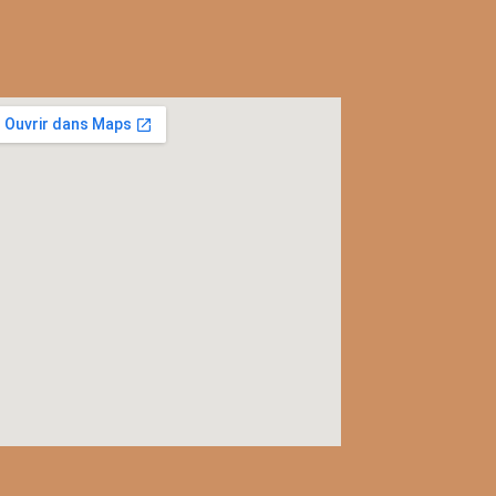
l
c
rac
ver