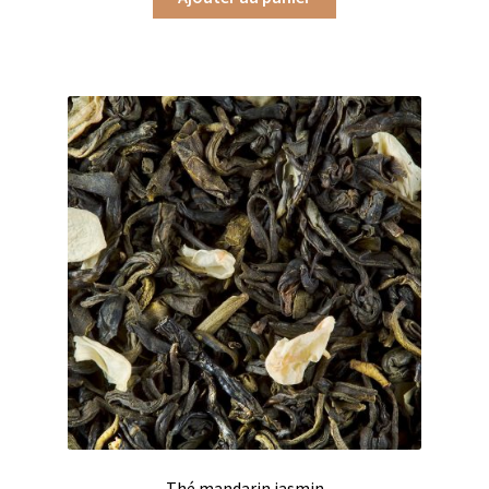
Produits pour enfant à broder
Accessoires de bain à broder
Autour de bébé à broder
Doudous à broder
Sacs et cartables à broder
Epicerie fine
Aide culinaire
Coffrets aide culinaire
Mélanges pour salade
Sauces et marinades
Thé mandarin jasmin