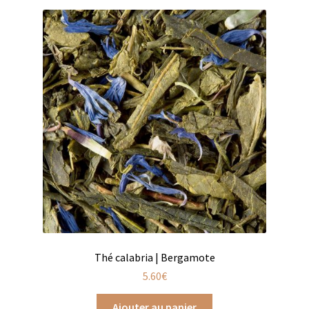
Coffrets infusions
Coffrets thés
Conditionnement de nos thés et infusions
Conditions générales de ventes et mentions légales
Contactez-nous
Diffuseurs de parfum
Enfants
Cadeaux de naissance
Thé calabria | Bergamote
Coloriages
5.60
€
Jeux pour enfants
Ajouter au panier