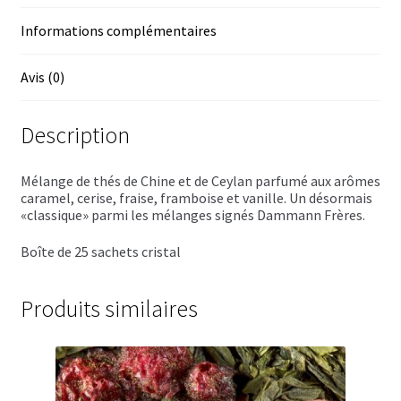
Trousses de toilette
Informations complémentaires
Boissons alcoolisées
Avis (0)
Bières régionales
Description
Coffrets boissons alcoolisées
Mélanges pour cocktail
Mélange de thés de Chine et de Ceylan parfumé aux arômes
caramel, cerise, fraise, framboise et vanille. Un désormais
«classique» parmi les mélanges signés Dammann Frères.
Rhums arrangés
Boîte de 25 sachets cristal
Vodkas
Boutique du Grenier de Marie et Anaïs
Produits similaires
Cafés aromatisés
Calendriers de l’Avent