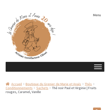
Aller
Aller
Menu
à
au
la
contenu
navigation
Accueil
Accueil
Boutique du Grenier de Marie et Anaïs
Thés
Conditionnements
Sachets
Thé noir Paul et Virginie | Fruits
A découvrir …
rouges, Caramel, Vanille
Éléments de cuisine