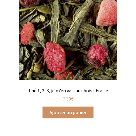
Chutneys, confits et crèmes
Coffrets à offrir
Coffrets épicés
Coffrets de gourmandises salées
Coffrets aides culinaires
Coffrets apéritifs
Thé 1, 2, 3, je m’en vais aux bois | Fraise
Coffrets de gourmandises sucrées
7.30
€
Coffrets chocolatés
Ajouter au panier
Thés, cafés et infusions à offrir