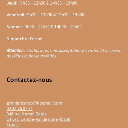
Jeudi :
9h30 – 12h30 & 14h30 – 19h00
Moulins à poivre
Vendredi :
9h30 – 12h30 & 13h30 – 19h00
Sels
Samedi :
9h30 – 12h30 & 14h30 – 19h00
Dimanche :
Fermé
Moulins à sel
Attention :
Ces horaires sont susceptibles de varier à l’occasion
Boissons sans alcools
des fêtes et des jours fériés.
Gimber
Contacte
z-nous
Sirops
Waterdrop
greniereshop@hotmail.com
Gourmandises salées
02 38 76 07 71
346 rue Marcel Belot
Olivet
,
Centre-Val de Loire
45160
Biscuits de chambord
France