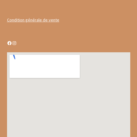
Gâteaux apéritif
Insectes comestibles
Condition générale de vente
Poissons
Facebook
Instagram
Préparations repas
Tartinables
Gourmandises sucrées
Biscuits gourmands
Chocolats
Chocolats chauds
Coffrets chocolatés