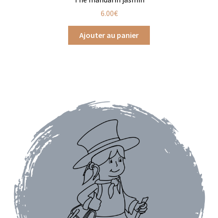
6.00
€
Assaisonnements
Ajouter au panier
Crayons d’assaisonnement à tailler
Crèmes balsamique
Huiles
Vinaigres
Épices
Baies
Conditionnements épices
Boîtes à épices