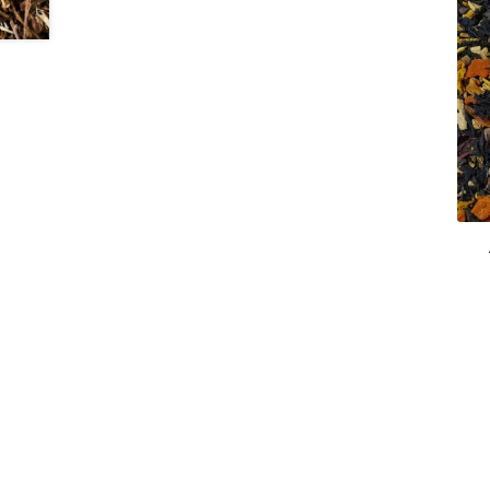
Thés Les Jardins de Gaïa
Thés Les Jardins de 
Les Thés de la Pagode en sachets vrac
Marque
Types de tisanes
Matés en vrac
Thés blancs
T
Thés sombres
Thés verts
Rooibos Dammann 
Tisanes fruitées Dammann Frères
Tasses à c
Thés agrumes en vracs
Thés bios en sachets
Thés noirs Les Jardins de Gaïa
Thés verts Les 
Thés fleuris en sachets
Thés fleuris en vrac
T
Thés gourmands en sachets
Thés gourmands 
Thés natures en vracs
Thés noirs boîtes en m