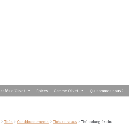
 cafés d’Olivet
Épices
Gamme Olivet
Qui sommes-nous ?
utique du Grenier de Marie et Anaïs
Cafés aromatisés
rèmes
Coffrets à offrir
Conditionnement de nos thés et infusions
Thés
Conditionnements
Thés en vracs
Thé oolong éxotic