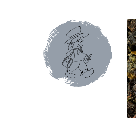
Conditions générales de ventes et mentions 
Faïence de Gien
Gamme Olivet
L’école du café
Mon compte
Panier
Pâtes italiennes et olive
Promotions du moment
Tablettes au chocol
Terrines et rillettes
Tisanes Absoluthé
Tote 
Qui sommes-nous ?
Contact
Blog
Accessoires
Thés Aromatisés
Types de Thés
Autour du ca
Cafés en capsules
Cafés vracs
Boîtes vides po
Mugs & tisanières
Théières en folies
Tisanièr
Marques de cafetières
Cafetières à piston
Caf