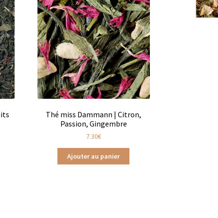
its
Thé miss Dammann | Citron,
Passion, Gingembre
7.30
€
Ajouter au panier
ts