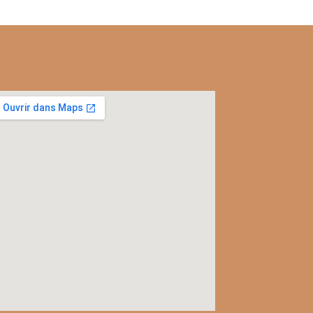
l
c
rac
ver