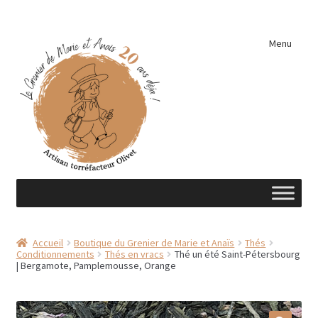
Aller
Aller
Menu
à
au
la
contenu
navigation
Accueil
Accueil
Boutique du Grenier de Marie et Anaïs
Thés
Conditionnements
Thés en vracs
Thé un été Saint-Pétersbourg
A découvrir …
| Bergamote, Pamplemousse, Orange
Éléments de cuisine