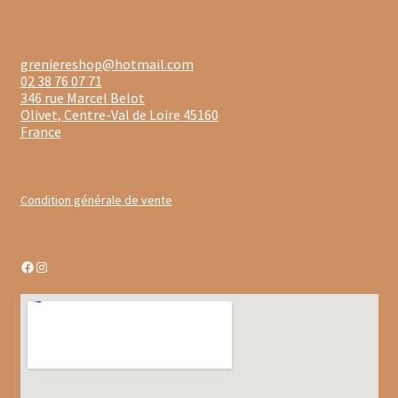
Gâteaux apéritif
Insectes comestibles
greniereshop@hotmail.com
02 38 76 07 71
346 rue Marcel Belot
Poissons
Olivet
,
Centre-Val de Loire
45160
France
Préparations repas
Tartinables
Condition générale de vente
Gourmandises sucrées
Facebook
Instagram
Biscuits gourmands
Chocolats
Chocolats chauds
Coffrets chocolatés