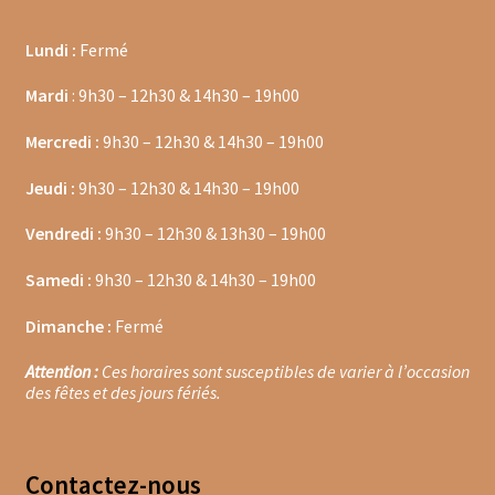
Moulins à poivre
Lundi :
Fermé
Mardi
: 9h30 – 12h30 & 14h30 – 19h00
Sels
Mercredi :
9h30 – 12h30 & 14h30 – 19h00
Moulins à sel
Jeudi :
9h30 – 12h30 & 14h30 – 19h00
Boissons sans alcools
Vendredi :
9h30 – 12h30 & 13h30 – 19h00
Gimber
Samedi :
9h30 – 12h30 & 14h30 – 19h00
Sirops
Dimanche :
Fermé
Waterdrop
Attention :
Ces horaires sont susceptibles de varier à l’occasion
des fêtes et des jours fériés.
Gourmandises salées
Biscuits de chambord
Contacte
z-nous