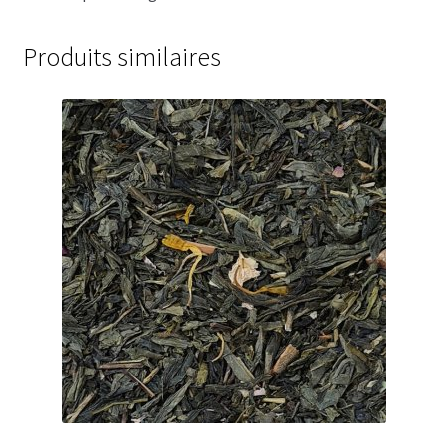
Chutneys, confits et crèmes
Produits similaires
Coffrets à offrir
Coffrets épicés
Coffrets de gourmandises salées
Coffrets aides culinaires
Coffrets apéritifs
Coffrets de gourmandises sucrées
Coffrets chocolatés
Thés, cafés et infusions à offrir