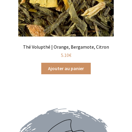
Assaisonnements
Crayons d’assaisonnement à tailler
Crèmes balsamique
Thé Volupthé | Orange, Bergamote, Citron
Huiles
5.10
€
Ajouter au panier
Vinaigres
Épices
Baies
Conditionnements épices
Boîtes à épices