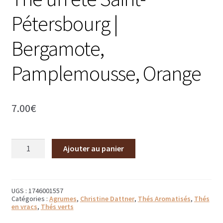
Bougies parfumées Durance
Pétersbourg |
Petites bougies Durance
Bergamote,
Bougies parfumées Woodwick
Pamplemousse, Orange
Diffuseurs de parfum
7.00
€
Sachets parfumés
Salle de bain
quantité
Ajouter au panier
de
Savons solides et liquides
Thé
un
Savons liquides et recharges
été
Saint-
UGS :
1746001557
Catégories :
Agrumes
,
Christine Dattner
,
Thés Aromatisés
,
Thés
Pétersbourg
Shampoings et savons solides
en vracs
,
Thés verts
|
Bergamote,