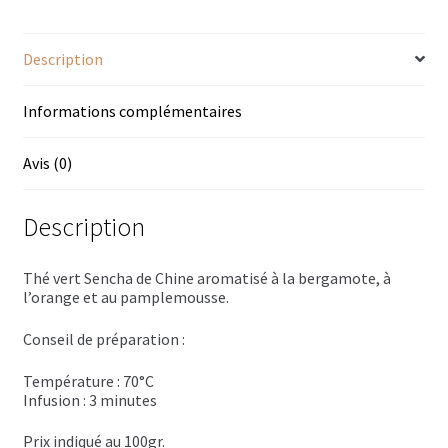
Trousses de toilette
Pamplemousse,
Orange
Boissons alcoolisées
Description
Bières régionales
Informations complémentaires
Coffrets boissons alcoolisées
Avis (0)
Mélanges pour cocktail
Description
Rhums arrangés
Thé vert Sencha de Chine aromatisé à la bergamote, à
Vodkas
l’orange et au pamplemousse.
Boutique du Grenier de Marie et Anaïs
Conseil de préparation :
Température : 70°C
Cafés aromatisés
Infusion : 3 minutes
Calendriers de l’Avent
Prix indiqué au 100gr.