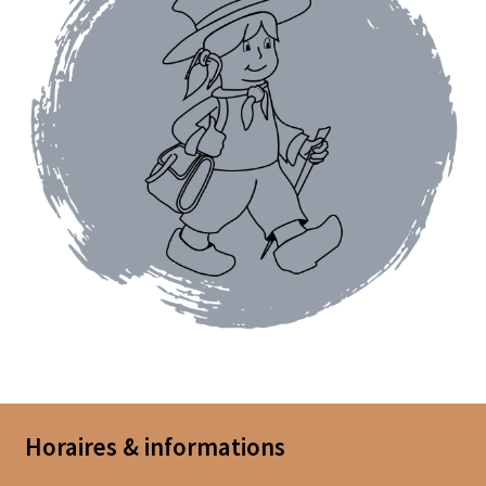
Coffrets épices
Epices en vrac
Epices curry
Mélanges d’épices en vrac
Poivres en vrac
Sels en vrac
Moulins à épices
Mélanges d’épices
Piments
Horaires & informations
Poivres