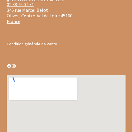
02 38 76 07 71
Gâteaux apéritif
346 rue Marcel Belot
Olivet
,
Centre-Val de Loire
45160
Insectes comestibles
France
Poissons
Condition générale de vente
Préparations repas
Tartinables
Facebook
Instagram
Gourmandises sucrées
Biscuits gourmands
Chocolats
Chocolats chauds
Coffrets chocolatés