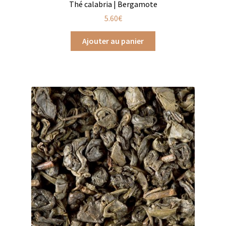
Thé calabria | Bergamote
Produits pour enfant à broder
5.60
€
Accessoires de bain à broder
Ajouter au panier
Autour de bébé à broder
Doudous à broder
Sacs et cartables à broder
Epicerie fine
Aide culinaire
Coffrets aide culinaire
Mélanges pour salade
Sauces et marinades