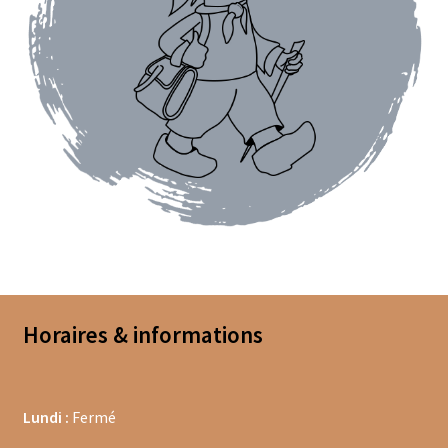
Coffrets épices
Epices en vrac
Epices curry
Mélanges d’épices en vrac
Poivres en vrac
Sels en vrac
Moulins à épices
Horaires & informations
Mélanges d’épices
Piments
Lundi :
Fermé
Poivres