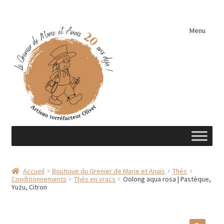
Aller
Aller
Menu
à
au
la
contenu
navigation
Accueil
Accueil
Boutique du Grenier de Marie et Anaïs
Thés
Conditionnements
Thés en vracs
Oolong aqua rosa | Pastèque,
A découvrir …
Yuzu, Citron
Éléments de cuisine