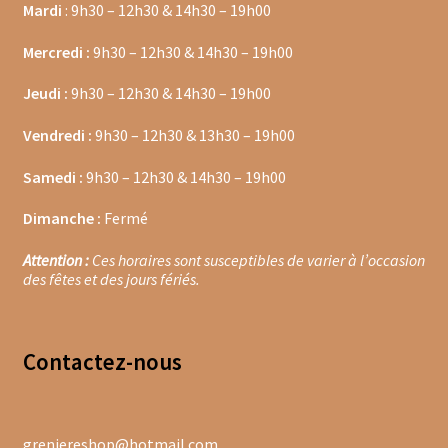
Mardi
: 9h30 – 12h30 & 14h30 – 19h00
Moulins à poivre
Mercredi :
9h30 – 12h30 & 14h30 – 19h00
Sels
Jeudi :
9h30 – 12h30 & 14h30 – 19h00
Vendredi :
9h30 – 12h30 & 13h30 – 19h00
Moulins à sel
Samedi :
9h30 – 12h30 & 14h30 – 19h00
Boissons sans alcools
Dimanche :
Fermé
Gimber
Attention :
Ces horaires sont susceptibles de varier à l’occasion
Sirops
des fêtes et des jours fériés.
Waterdrop
Contacte
z-nous
Gourmandises salées
Biscuits de chambord
greniereshop@hotmail.com