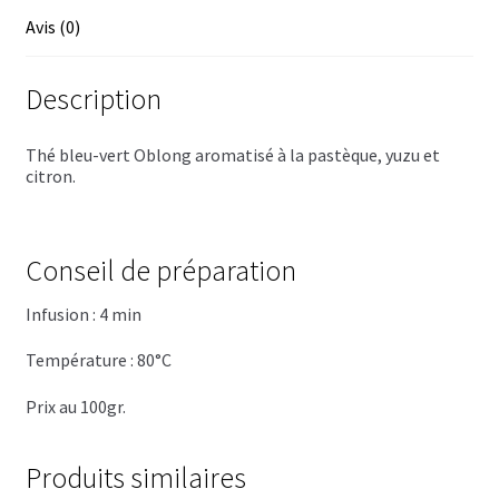
Trousses de toilette
Avis (0)
Boissons alcoolisées
Description
Bières régionales
Thé bleu-vert Oblong aromatisé à la pastèque, yuzu et
Coffrets boissons alcoolisées
citron.
Mélanges pour cocktail
Conseil de préparation
Rhums arrangés
Infusion : 4 min
Vodkas
Température : 80°C
Boutique du Grenier de Marie et Anaïs
Prix au 100gr.
Cafés aromatisés
Produits similaires
Calendriers de l’Avent