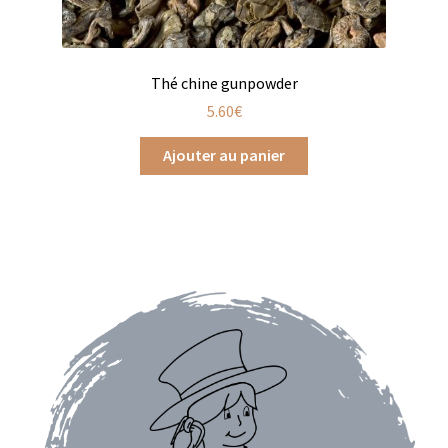
Assaisonnements
Thé chine gunpowder
Crayons d’assaisonnement à tailler
5.60
€
Crèmes balsamique
Ajouter au panier
Huiles
Vinaigres
Épices
Baies
Conditionnements épices
Boîtes à épices