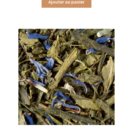
Coffrets infusions
Ajouter au panier
Coffrets thés
Conditionnement de nos thés et infusions
Conditions générales de ventes et mentions légales
Contactez-nous
Diffuseurs de parfum
Enfants
Cadeaux de naissance
Coloriages
Jeux pour enfants