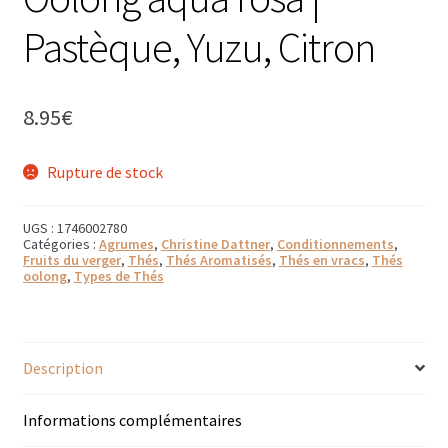
Bougies parfumées Durance
Pastèque, Yuzu, Citron
Petites bougies Durance
8.95
€
Bougies parfumées Woodwick
Diffuseurs de parfum
Rupture de stock
Sachets parfumés
UGS :
1746002780
Catégories :
Agrumes
,
Christine Dattner
,
Conditionnements
,
Fruits du verger
,
Thés
,
Thés Aromatisés
,
Thés en vracs
,
Thés
Salle de bain
oolong
,
Types de Thés
Savons solides et liquides
Savons liquides et recharges
Description
Shampoings et savons solides
Informations complémentaires