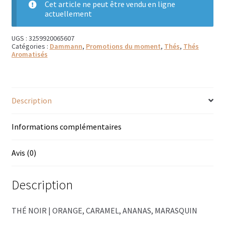
Cet article ne peut être vendu en ligne
actuellement
Bougies parfumées Durance
UGS :
3259920065607
Petites bougies Durance
Catégories :
Dammann
,
Promotions du moment
,
Thés
,
Thés
Aromatisés
Bougies parfumées Woodwick
Diffuseurs de parfum
Description
Sachets parfumés
Informations complémentaires
Salle de bain
Avis (0)
Savons solides et liquides
Savons liquides et recharges
Description
Shampoings et savons solides
THÉ NOIR | ORANGE, CARAMEL, ANANAS, MARASQUIN