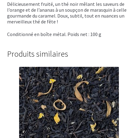
Trousses de toilette
Délicieusement fruité, un thé noir mêlant les saveurs de
l’orange et de l’ananas à un soupçon de marasquin à celle
gourmande du caramel. Doux, subtil, to
ut en nuances un
Boissons alcoolisées
merveilleux thé de fête !
Bières régionales
Conditionné en boîte métal. Poids net : 100 g
Coffrets boissons alcoolisées
Produits similaires
Mélanges pour cocktail
Rhums arrangés
Vodkas
Boutique du Grenier de Marie et Anaïs
Cafés aromatisés
Calendriers de l’Avent