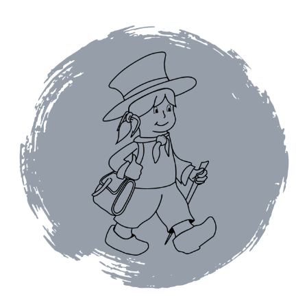
Assaisonnements
Crayons d’assaisonnement à tailler
Crèmes balsamique
Huiles
Vinaigres
Épices
Baies
Conditionnements épices
Boîtes à épices