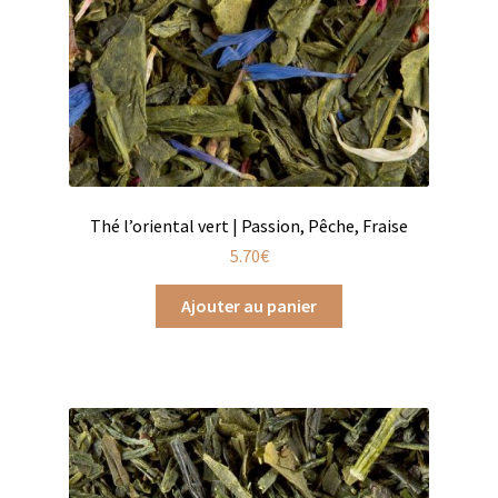
Coffrets infusions
Coffrets thés
Conditionnement de nos thés et infusions
Conditions générales de ventes et mentions légales
Contactez-nous
Thé l’oriental vert | Passion, Pêche, Fraise
5.70
€
Diffuseurs de parfum
Ajouter au panier
Enfants
Cadeaux de naissance
Coloriages
Jeux pour enfants