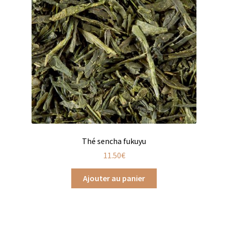
Produits pour enfant à broder
Accessoires de bain à broder
Autour de bébé à broder
Doudous à broder
Sacs et cartables à broder
Epicerie fine
Thé sencha fukuyu
11.50
€
Aide culinaire
Ajouter au panier
Coffrets aide culinaire
Mélanges pour salade
Sauces et marinades