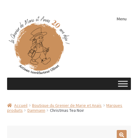
Aller
Aller
Menu
à
au
la
contenu
navigation
Accueil
Accueil
Boutique du Grenier de Marie et Anaïs
Marques
produits
Dammann
Christmas Tea Noir
A découvrir …
Éléments de cuisine