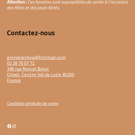
Attention :
Ces horaires sont susceptibles de varier à l’occasion
des fêtes et des jours fériés.
Moulins à poivre
Sels
Contacte
z-nous
Moulins à sel
Boissons sans alcools
greniereshop@hotmail.com
02 38 76 07 71
346 rue Marcel Belot
Gimber
Olivet
,
Centre-Val de Loire
45160
France
Sirops
Waterdrop
Condition générale de vente
Gourmandises salées
Facebook
Instagram
Biscuits de chambord