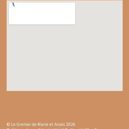
Gâteaux apéritif
Insectes comestibles
Poissons
Préparations repas
Tartinables
Gourmandises sucrées
Biscuits gourmands
Chocolats
Chocolats chauds
© Le Grenier de Marie et Anaïs 2026
Coffrets chocolatés