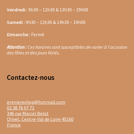
Vendredi :
9h30 – 12h30 & 13h30 – 19h00
Moulins à poivre
Samedi :
9h30 – 12h30 & 14h30 – 19h00
Sels
Dimanche :
Fermé
Moulins à sel
Attention :
Ces horaires sont susceptibles de varier à l’occasion
des fêtes et des jours fériés.
Boissons sans alcools
Gimber
Contacte
z-nous
Sirops
Waterdrop
greniereshop@hotmail.com
02 38 76 07 71
Gourmandises salées
346 rue Marcel Belot
Olivet
,
Centre-Val de Loire
45160
France
Biscuits de chambord