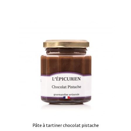
Produits pour enfant à broder
Accessoires de bain à broder
Autour de bébé à broder
Doudous à broder
Sacs et cartables à broder
Epicerie fine
Aide culinaire
Coffrets aide culinaire
Mélanges pour salade
Pâte à tartiner chocolat pistache
Sauces et marinades