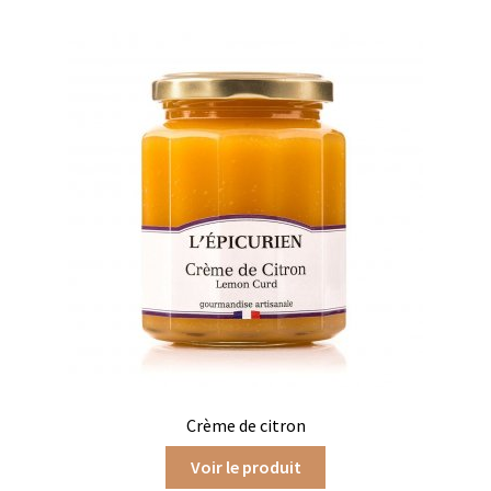
Coffrets infusions
Coffrets thés
Conditionnement de nos thés et infusions
Conditions générales de ventes et mentions légales
Contactez-nous
Diffuseurs de parfum
Enfants
Cadeaux de naissance
Coloriages
Crème de citron
Jeux pour enfants
Voir le produit