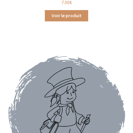
7.00
€
Assaisonnements
Voir le produit
Crayons d’assaisonnement à tailler
Crèmes balsamique
Huiles
Vinaigres
Épices
Baies
Conditionnements épices
Boîtes à épices