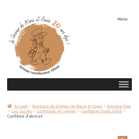
Aller
Aller
Menu
à
au
la
contenu
navigation
Accueil
Accueil
Boutique du Grenier de Marie et Anaïs
Epicerie Fine
Les sucrés
Confitures et crèmes
confitures fruits d'été
A découvrir …
Confiture d’abricot
Éléments de cuisine