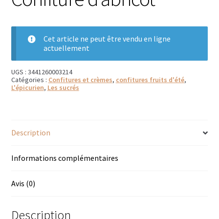
Bougies parfumées Durance
Petites bougies Durance
Cet article ne peut être vendu en ligne
actuellement
Bougies parfumées Woodwick
UGS :
3441260003214
Catégories :
Confitures et crèmes
,
confitures fruits d'été
,
Diffuseurs de parfum
L'épicurien
,
Les sucrés
Sachets parfumés
Salle de bain
Description
Savons solides et liquides
Informations complémentaires
Savons liquides et recharges
Avis (0)
Shampoings et savons solides
Description