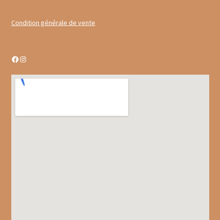
Gâteaux apéritif
Condition générale de vente
Insectes comestibles
Poissons
Facebook
Instagram
Préparations repas
Tartinables
Gourmandises sucrées
Biscuits gourmands
Chocolats
Chocolats chauds
Coffrets chocolatés