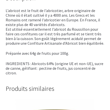
Trousses de toilette
L’abricot est le fruit de l’abricotier, arbre originaire de
Boissons alcoolisées
Chine où il était cultivé il y a 4000 ans. Les Grecs et les
Romains ont ramené l’abricotier en Europe. En France, il
Bières régionales
existe plus de 40 variétés d’abricots.
Est utilisé essentiellement l’abricot du Roussillon pour
faire ces confitures car il est très parfumé et se tient très
Coffrets boissons alcoolisées
bien à la cuisson. Son goût légèrement acidulé permet de
produire une Confiture Artisanale d’Abricot bien équilibrée.
Mélanges pour cocktail
Préparée avec 64g de fruits pour 100g.
Rhums arrangés
INGREDIENTS : Abricots 64% (origine UE et non-UE), sucre
de canne, gélifiant : pectine de fruits, jus concentré de
Vodkas
citron.
Boutique du Grenier de Marie et Anaïs
Produits similaires
Cafés aromatisés
Calendriers de l’Avent