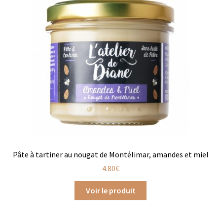
Chutneys, confits et crèmes
Coffrets à offrir
Coffrets épicés
Coffrets de gourmandises salées
Coffrets aides culinaires
Coffrets apéritifs
Coffrets de gourmandises sucrées
Pâte à tartiner au nougat de Montélimar, amandes et miel
4.80
€
Coffrets chocolatés
Voir le produit
Thés, cafés et infusions à offrir