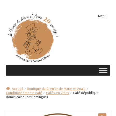
Aller
Aller
Menu
à
au
la
contenu
navigation
Accueil
Accueil
Boutique du Grenier de Marie et Anaïs
Conditionnements café
Cafés en vracs
Café République
A découvrir …
dominicaine ( St Domingue)
Éléments de cuisine