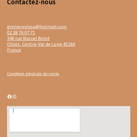
Contacte
z-nous
Gâteaux apéritif
Insectes comestibles
greniereshop@hotmail.com
02 38 76 07 71
Poissons
346 rue Marcel Belot
Olivet
,
Centre-Val de Loire
45160
Préparations repas
France
Tartinables
Condition générale de vente
Gourmandises sucrées
Biscuits gourmands
Facebook
Instagram
Chocolats
Chocolats chauds
Coffrets chocolatés