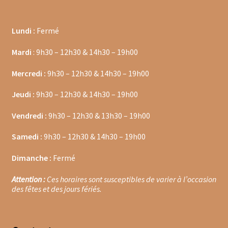
Moulins à poivre
Lundi :
Fermé
Sels
Mardi
: 9h30 – 12h30 & 14h30 – 19h00
Moulins à sel
Mercredi :
9h30 – 12h30 & 14h30 – 19h00
Boissons sans alcools
Jeudi :
9h30 – 12h30 & 14h30 – 19h00
Vendredi :
9h30 – 12h30 & 13h30 – 19h00
Gimber
Samedi :
9h30 – 12h30 & 14h30 – 19h00
Sirops
Dimanche :
Fermé
Waterdrop
Attention :
Ces horaires sont susceptibles de varier à l’occasion
des fêtes et des jours fériés.
Gourmandises salées
Biscuits de chambord