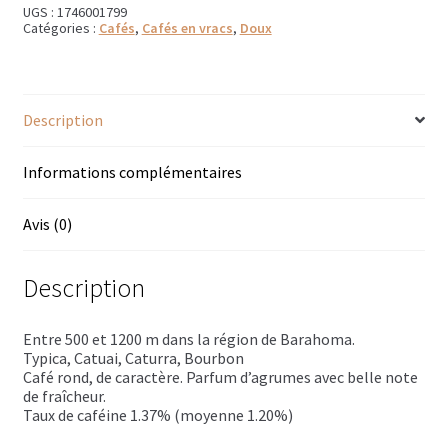
Trousses de toilette
UGS :
1746001799
Catégories :
Cafés
,
Cafés en vracs
,
Doux
Boissons alcoolisées
Bières régionales
Description
Coffrets boissons alcoolisées
Informations complémentaires
Mélanges pour cocktail
Avis (0)
Rhums arrangés
Description
Vodkas
Boutique du Grenier de Marie et Anaïs
Entre 500 et 1200 m dans la région de Barahoma.
Typica, Catuai, Caturra, Bourbon
Café rond, de caractère. Parfum d’agrumes avec belle note
Cafés aromatisés
de fraîcheur.
Taux de caféine 1.37% (moyenne 1.20%)
Calendriers de l’Avent