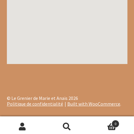
Dragées au chocolat
Tablettes et barres chocolatées
Barres chocolatées
Tablettes de chocolat
Confitures
Confiture bios
Confitures au thé
© Le Grenier de Marie et Anaïs 2026
Politique de confidentialité
Built with WooCommerce
.
Confitures aux agrumes
0
Confitures aux fruits exotiques