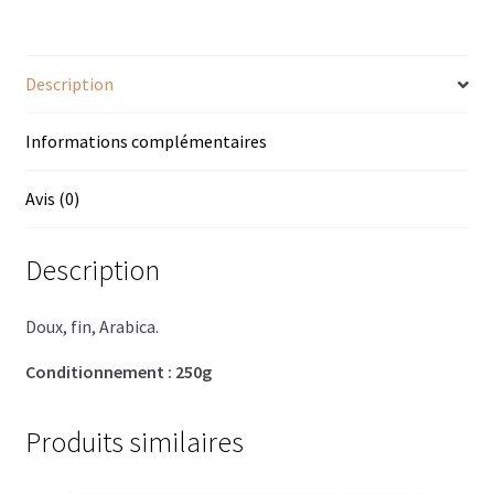
Trousses de toilette
Boissons alcoolisées
Description
Bières régionales
Informations complémentaires
Coffrets boissons alcoolisées
Avis (0)
Mélanges pour cocktail
Description
Rhums arrangés
Vodkas
Doux, fin, Arabica.
Boutique du Grenier de Marie et Anaïs
Conditionnement : 250g
Cafés aromatisés
Produits similaires
Calendriers de l’Avent