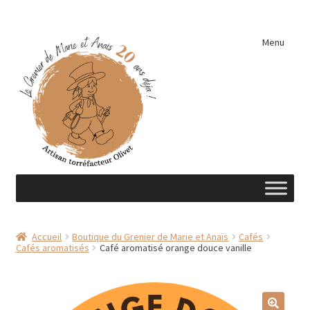
Aller
Aller
Menu
à
au
la
contenu
navigation
Accueil
Accueil
Boutique du Grenier de Marie et Anaïs
Cafés
Cafés aromatisés
Café aromatisé orange douce vanille
A découvrir …
Éléments de cuisine