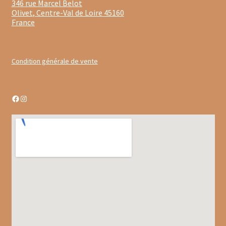
346 rue Marcel Belot
Gâteaux apéritif
Olivet
,
Centre-Val de Loire
45160
France
Insectes comestibles
Poissons
Condition générale de vente
Préparations repas
Facebook
Instagram
Tartinables
Gourmandises sucrées
Biscuits gourmands
Chocolats
Chocolats chauds
Coffrets chocolatés