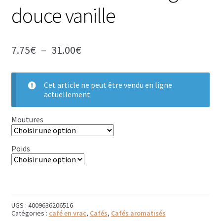
douce vanille
Bougies parfumées Durance
Petites bougies Durance
Plage
7.75
€
–
31.00
€
de
Bougies parfumées Woodwick
prix :
Diffuseurs de parfum
Cet article ne peut être vendu en ligne
7.75€
actuellement
à
Sachets parfumés
31.00€
Moutures
Salle de bain
Poids
Savons solides et liquides
Savons liquides et recharges
Shampoings et savons solides
UGS :
4009636206516
Catégories :
café en vrac
,
Cafés
,
Cafés aromatisés