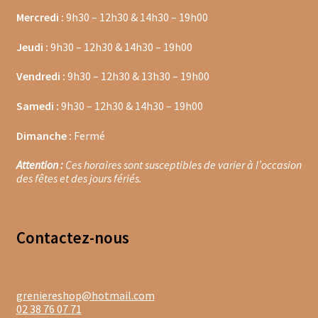
Mercredi :
9h30 – 12h30 & 14h30 – 19h00
Moulins à poivre
Jeudi :
9h30 – 12h30 & 14h30 – 19h00
Sels
Vendredi :
9h30 – 12h30 & 13h30 – 19h00
Moulins à sel
Samedi :
9h30 – 12h30 & 14h30 – 19h00
Boissons sans alcools
Dimanche :
Fermé
Gimber
Attention :
Ces horaires sont susceptibles de varier à l’occasion
des fêtes et des jours fériés.
Sirops
Waterdrop
Contacte
z-nous
Gourmandises salées
greniereshop@hotmail.com
Biscuits de chambord
02 38 76 07 71